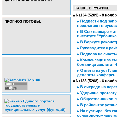
ТАКЖЕ В РУБРИКЕ
№134 (5209) - 8 ноябр
Подвести под запр
ПРОГНОЗ ПОГОДЫ:
предлагают в руков
В Сыктывкаре жить
институте "Урбаника
В Воркуте реконст
Руководителя райо
Подкова на счасть
Компенсация за см
больница заплатит 
Ответы из уст Гла
делегаты конференц
№133 (5208) - 6 ноябр
В очереди на пере
Удорчане протесту
Общественников п
В райцентре устан
На пустыре, без ка
основоположнику м