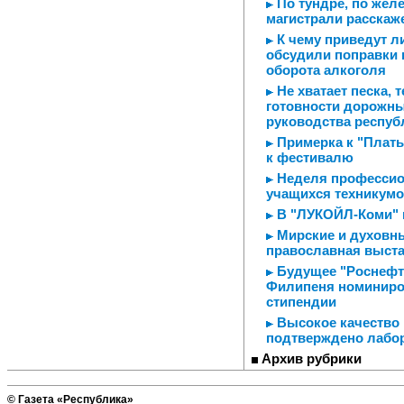
По тундре, по желе
магистрали расскаж
К чему приведут ли
обсудили поправки 
оборота алкоголя
Не хватает песка, 
готовности дорожны
руководства респуб
Примерка к "Плать
к фестивалю
Неделя профессио
учащихся техникум
В "ЛУКОЙЛ-Коми" 
Мирские и духовны
православная выста
Будущее "Роснефти
Филипеня номиниро
стипендии
Высокое качество
подтверждено лабо
Архив рубрики
© Газета «Республика»