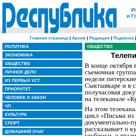
И
и Г
Главная страница
|
Архив
|
Редакция
|
Подписка
ПОЛИТИКА
ОБЩЕСТВО
Телепи
ЭКОНОМИКА
ОБЩЕСТВО
В конце октября 
съемочная группа
ЛИЧНОЕ ДЕЛО
недели питерски
ИЗ ПЕРВЫХ УСТ
Сыктывкаре и в 
ПРИОРИТЕТ
получасовая доку
ЧЕЛОВЕК И ЗАКОН
на телеканале «К
ЧП
На этом телекана
цикл «Письма из
КУЛЬТУРА
документально-п
СПОРТ
рассказывает о к
ДОМАШНИЙ ОЧАГ
глубинки, о трад