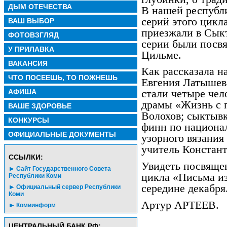
ДЫМ ОТЕЧЕСТВА
В нашей республи
серий этого цик
ВАШ ВЫБОР
приезжали в Сык
ФОТОВЗГЛЯД
серии были посв
У ПРИЛАВКА
Цильме.
ВАКАНСИЯ
Как рассказала н
ЧТО ПОСЕЕШЬ, ТО ПОЖНЕШЬ
Евгения Латышева
АФИША
стали четыре чел
драмы «Жизнь с 
ВАШЕ ЗДОРОВЬЕ
Волохов; сыктывк
КОНКУРСЫ
финн по национа
ОФИЦИАЛЬНЫЕ ДОКУМЕНТЫ
узорного вязания
учитель Констан
CСЫЛКИ:
Увидеть посвяще
Сайт Государственного Совета
цикла «Письма и
Республики Коми
середине декабря
Официальный сервер Республики
Коми
Артур АРТЕЕВ.
Комиинформ
ЦЕНТРАЛЬНЫЙ БАНК РФ: