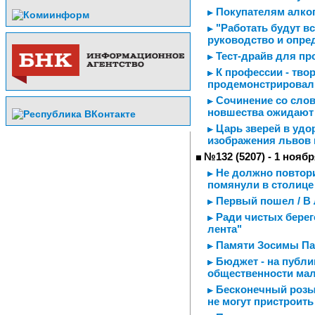
Покупателям алког
"Работать будут вс
руководство и опре
Тест-драйв для п
К профессии - твор
продемонстрировал
Сочинение со слова
новшества ожидают
Царь зверей в удор
изображения львов 
№132 (5207) - 1 ноябр
Не должно повторит
помянули в столице
Первый пошел / В
Ради чистых берег
лента"
Памяти Зосимы Па
Бюджет - на публи
общественности ма
Бесконечный розыг
не могут пристроить