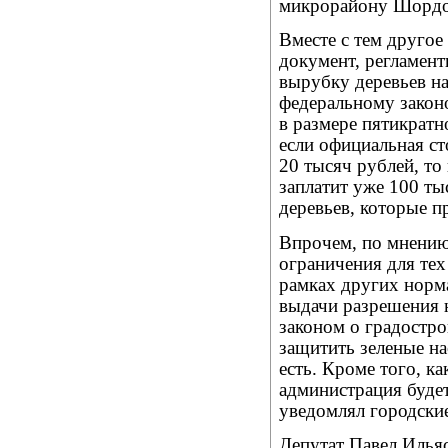
микрорайону Шордо
Вместе с тем другое
документ, регламен
вырубку деревьев н
федеральному закон
в размере пятикратн
если официальная ст
20 тысяч рублей, то
заплатит уже 100 ты
деревьев, которые п
Впрочем, по мнению
ограничения для те
рамках других норма
выдачи разрешения н
законом о градостро
защитить зеленые на
есть. Кроме того, к
администрация будет
уведомлял городские
Депутат Павел Илья