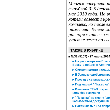
Многим наверняка па
вырубкой 325 дерев
мае 2010 года. На 
хотели возвести к
комплекс, но после
отменили. Теперь ж
распоряжаться зел
участке земли по с
ТАКЖЕ В РУБРИКЕ
№32 (5107) - 27 марта 201
На рассмотрение Презид
Воркута войдет в Арктич
Символ памяти и славы 
В Усинске одобрили про
Проезд в сыктывкарски
Под маркой "Пижемка"
Компания ТГК-9 открыл
воду без комиссии
"Путинки" на смену "хр
называемым доступным
Наказывать ли за попр