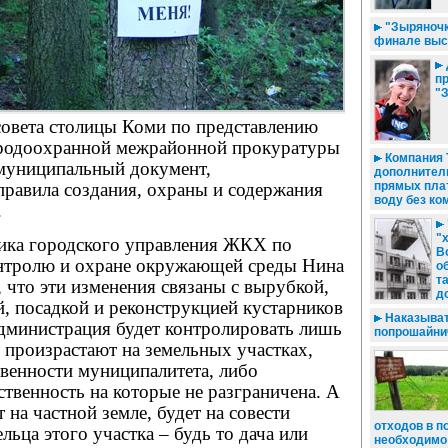
"Зыряночк
финале выс
п
"
совета столицы Коми по представлению
родоохранной межрайонной прокуратуры
Компания 
 муниципальный документ,
дополнител
равила создания, охраны и содержания
прямых плат
воду без ко
.
"
ика­ го­родского управления ЖКХ по
В
нтролю и охране окружающей среды Нина
о
т
 что эти изменения связаны с вырубкой,
д
й, посадкой и реконструкцией кустарников
Наказыват
администрация будет контролировать лишь
попрошайни
е произрастают на земельных участках,
твенности муниципалитета, либо
ственность на которые не разграничена. А
т на частной земле, будет на совести
отходов в 
льца этого участка – будь то дача или
необходимо