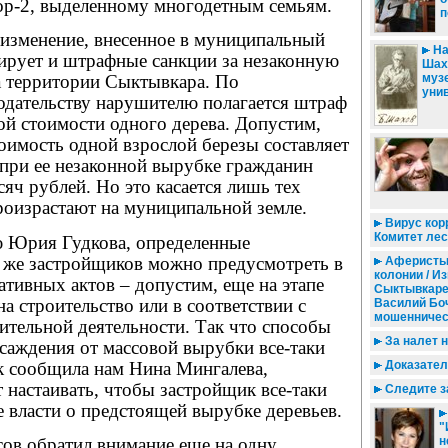
р-2, выделенному многодетным семьям.
п
 изменение, внесенное в муниципальный
На
тирует и штрафные санкции за незаконную
Шах
муз
а территории Сыктывкара. По
уни
одательству нарушителю полагается штраф
ой стоимости одного дерева. Допустим,
оимость одной взрослой березы составляет
 при ее незаконной вырубке гражданин
сяч рублей. Но это касается лишь тех
роизрастают на муниципальной земле.
Вирус кор
Комитет лес
 Юрия Гудкова, определенные
х же застройщиков можно предусмотреть в
Аферисты 
колонии / И
тивных актов – допустим, еще на этапе
Сыктывкаре
а строительство или в соответствии с
Василий Бо
мошенничес
ительной деятельности. Так что способы
За налет 
саждения от массовой вырубки все-таки
ак сообщила нам Нина Мингалева,
Доказатель
 настаивать, чтобы застройщик все-таки
Следите з
 власти о предстоящей вырубке деревьев.
"
сов обратил внимание еще на одну
н