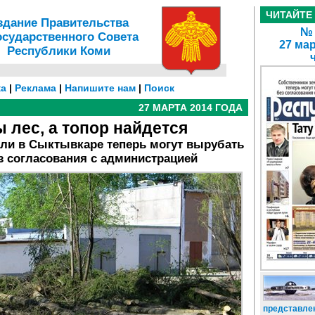
ЧИТАЙТЕ
здание Правительства
№ 
осударственного Совета
27 мар
Республики Коми
а
|
Реклама
|
Напишите нам
|
Поиск
27 МАРТА 2014 ГОДА
 лес, а топор найдется
мли в Сыктывкаре теперь могут вырубать
з согласования с администрацией
представлен