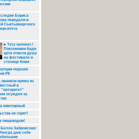
оэзии
следие Бориса
ова передали в
ей Сыктывкарского
верситета
Тату напоказ /
Поклонники боди-
арта отвели душу
на фестивале в
столице Коми
рупции поразил
ов РК
звонили прямо из
звестный в
 "авторитет"
чек осужден за
тво
на ювелирный
ства не горят!
а пищеводом!
Белла Забровская:
Иногда даю себе
ебольшие