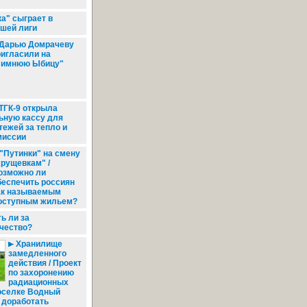
а" сыграет в
шей лиги
Дарью Домрачеву
ригласили на
Зимнюю Ыбицу"
ТГК-9 открыла
ьную кассу для
ежей за тепло и
миссии
"Путинки" на смену
хрущевкам" /
озможно ли
беспечить россиян
ак называемым
оступным жильем?
ь ли за
чество?
Хранилище
замедленного
действия / Проект
по захоронению
радиационных
поселке Водный
 доработать