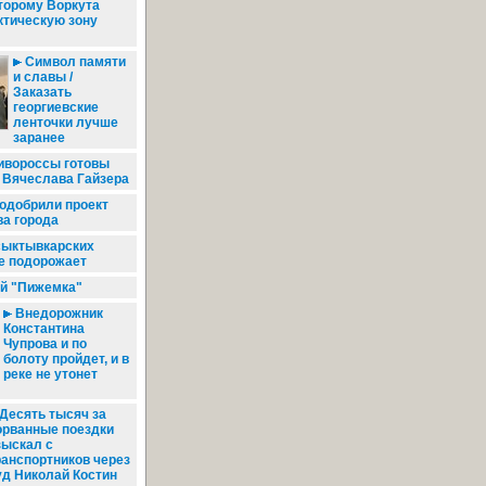
торому Воркута
ктическую зону
Символ памяти
и славы /
Заказать
георгиевские
ленточки лучше
заранее
вороссы готовы
 Вячеслава Гайзера
 одобрили проект
ва города
сыктывкарских
е подорожает
й "Пижемка"
Внедорожник
Константина
Чупрова и по
болоту пройдет, и в
реке не утонет
Десять тысяч за
орванные поездки
зыскал с
ранспортников через
уд Николай Костин