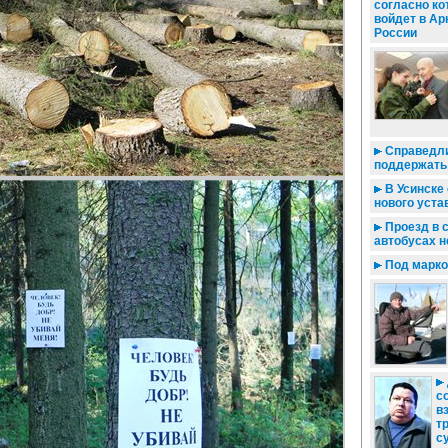
согласно ко
войдет в Ар
России
Справедли
поддержать
В Усинске
нового уста
Проезд в 
автобусах н
Под марко
с
в
т
с