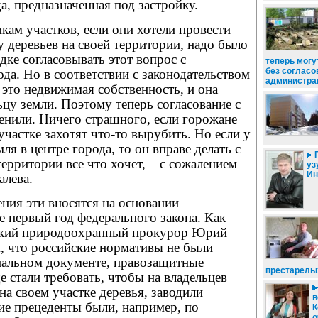
да, предназначенная под застройку.
кам участков, если они хотели провести
 деревьев на своей территории, надо было
дке согласовывать этот вопрос с
теперь могу
без согласо
да. Но в соответствии с законодательством
администра
– это недвижимая собственность, и она
цу земли. Поэтому теперь согласование с
енили. Ничего страшного, если горожане
участке захотят что-то вырубить. Но если у
ля в центре города, то он вправе делать с
П
территории все что хочет, – с сожалением
уз
Ин
алева.
ния эти вносятся на основании
 первый год федерального закона. Как
ский природоохранный прокурор Юрий
ем, что российские нормативы не были
альном документе, правозащитные
престарелы
е стали требовать, чтобы на владельцев
а своем участке деревья, заводили
в
ие прецеденты были, например, по
К
о