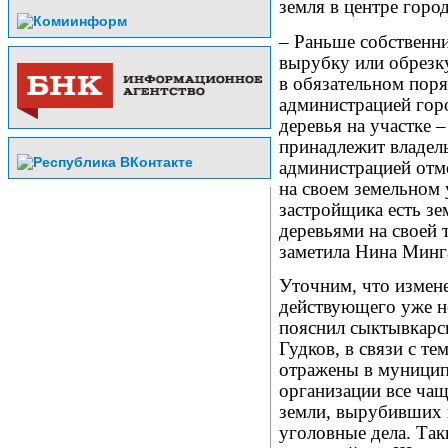
земля в центре горо
– Раньше собственни
вырубку или обрезку
в обязательном поря
администрацией горо
деревья на участке 
принадлежит владель
администрацией отм
на своем земельном 
застройщика есть зем
деревьями на своей 
заметила Нина Минг
Уточним, что измене
действующего уже не
пояснил сыктывкар
Гудков, в связи с т
отражены в муницип
организации все чащ
земли, вырубивших н
уголовные дела. Так