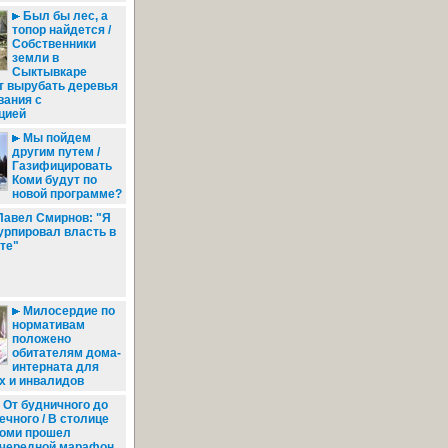
Был бы лес, а
топор найдется /
Собственники
земли в
Сыктывкаре
т вырубать деревья
вания с
цией
Мы пойдем
другим путем /
Газифицировать
Коми будут по
новой программе?
авел Смирнов: "Я
урпировал власть в
те"
Милосердие по
нормативам
положено
обитателям дома-
интерната для
х и инвалидов
От будничного до
ечного / В столице
оми прошел
чередной марафон