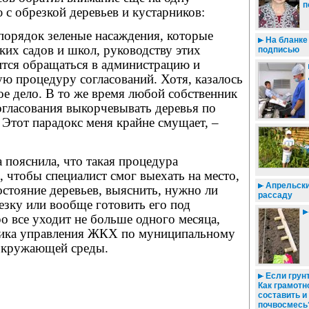
п
 с обрезкой деревьев и кустарников:
порядок зеленые насаждения, которые
На бланке 
ских садов и школ, руководству этих
подписью
тся обращаться в администрацию и
ю процедуру согласований. Хотя, казалось
ое дело. В то же время любой собственник
огласования выкорчевывать деревья по
Этот парадокс меня крайне смущает, –
 пояснила, что такая процедура
, чтобы специалист смог выехать на место,
Апрельски
остояние деревьев, выяснить, нужно ли
рассаду
езку или вообще готовить его под
ро все уходит не больше одного месяца,
ника управления ЖКХ по муниципальному
окружающей среды.
Если грунт
Как грамотн
составить и
почвосмесь