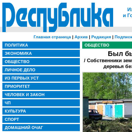
И
и Г
Главная страница
|
Архив
|
Редакция
|
Подписк
ПОЛИТИКА
ОБЩЕСТВО
Был бы
ЭКОНОМИКА
/ Собственники зе
ОБЩЕСТВО
деревья бе
ЛИЧНОЕ ДЕЛО
ИЗ ПЕРВЫХ УСТ
ПРИОРИТЕТ
ЧЕЛОВЕК И ЗАКОН
ЧП
КУЛЬТУРА
СПОРТ
ДОМАШНИЙ ОЧАГ