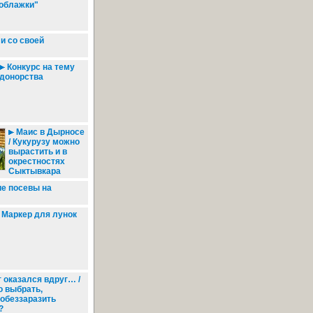
облажки"
и со своей
Конкурс на тему
донорства
Маис в Дырносе
/ Кукурузу можно
вырастить и в
окрестностях
Сыктывкара
е посевы на
Маркер для лунок
 оказался вдруг… /
о выбрать,
 обеззаразить
?