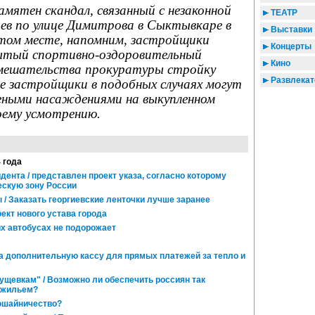
мятен скандал, связанный с незаконной
ТЕАТР
ьев по улице Димитрова в Сыктывкаре в
Выставки
этом месте, напомним, застройщики
Концерты
рытый спортивно-оздоровительный
Кино
 вмешательства прокуратуры стройку
Развлекат
е застройщики в подобных случаях могут
еными насаждениями на выкупленном
воему усмотрению.
4 года
ента / представлен проект указа, согласно которому
ескую зону России
/ Заказать георгиевские ленточки лучше заранее
ект нового устава города
х автобусах не подорожает
а дополнительную кассу для прямых платежей за тепло и
ущевкам" / Возможно ли обеспечить россиян так
 жильем?
ошайничество?