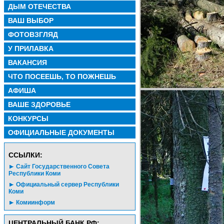
ДЫМ ОТЕЧЕСТВА
ВАШ ВЫБОР
ФОТОВЗГЛЯД
У ПРИЛАВКА
ВАКАНСИЯ
ЧТО ПОСЕЕШЬ, ТО ПОЖНЕШЬ
АФИША
ВАШЕ ЗДОРОВЬЕ
КОНКУРСЫ
ОФИЦИАЛЬНЫЕ ДОКУМЕНТЫ
CСЫЛКИ:
Сайт Государственного Совета
Республики Коми
Официальный сервер Республики
Коми
Комиинформ
ЦЕНТРАЛЬНЫЙ БАНК РФ: