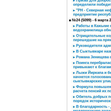
Призы для добросо
определили победит
"РН - Северная не
предприятие респуб
№24 (5099) - 6 марта 
Работы в Кажыме п
водохранилища обн
Отрицательные ко
перешедшие на прям
Руководителя адми
В Сыктывкаре назв
Романа Зенищева 
Поинга перебралас
привыкают к благам
Лыжи Йиркапа и бе
начнется голосован
сыктывкарских ули
Формула повышенн
расчета пенсий их 
Обитель добрых п
порядок историческ
В благодарность -
модернизацию ради 