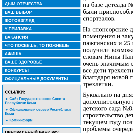
на базе детсада 
ДЫМ ОТЕЧЕСТВА
были приспособ
ВАШ ВЫБОР
спортзалов.
ФОТОВЗГЛЯД
На спонсорские 
У ПРИЛАВКА
помещения и заку
ВАКАНСИЯ
пажгинских и 25
ЧТО ПОСЕЕШЬ, ТО ПОЖНЕШЬ
получили возможн
АФИША
словам Нины Пан
ВАШЕ ЗДОРОВЬЕ
очень значимым 
все дети трехлет
КОНКУРСЫ
благодаря новой 
ОФИЦИАЛЬНЫЕ ДОКУМЕНТЫ
трехлетки.
CСЫЛКИ:
Буквально на дня
Сайт Государственного Совета
дополнительную г
Республики Коми
детского сада №8.
Официальный сервер Республики
строительство дет
Коми
Комиинформ
текущем году поз
проблемы очеред
ЦЕНТРАЛЬНЫЙ БАНК РФ: