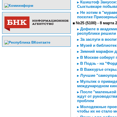
Кшиштоф Занусси: 
Сыктывкаре побыва
Не хотим в "мурав
поселке Приозерный
№25 (5100) - 8 марта 
Дефиле в академии
республики решили 
За заслуги в воспи
Музей и библиотек
Зимний марафон д
В Москве соберут 
В Подзь - на "Форде
В Важкуръе откры
Лучшие "самоупра
Мультик о привиде
международном кин
После "маленькой
ждут от руководств
проблем
Молодежные проект
чтобы их не стало 