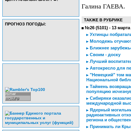
Галина ГАЕВА.
ТАКЖЕ В РУБРИКЕ
ПРОГНОЗ ПОГОДЫ:
№26 (5101) - 13 марта
Ухтинцы побратали
Молодежь отучают
Ближнее зарубежье
Своим - доску
Лучший воспитате
Автокресло для пе
"Немецкий" том ма
Национальной библ
Таймень возвращае
популяцию исчезну
Сибиряки оказалис
международной выс
Ядерный могильник
радиоактивных отхо
региона и обществе
Принимать ли Крым