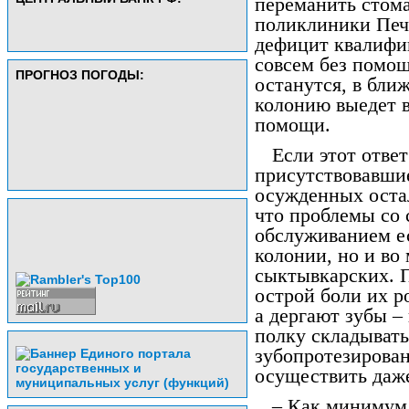
переманить стома
поликлиники Печо
дефицит квалифи
совсем без помо
ПРОГНОЗ ПОГОДЫ:
останутся, в бли
колонию выедет в
помощи.
Если этот отве
присутствовавшие
осужденных оста
что проблемы со
обслуживанием ес
колонии, но и во 
сыктывкарских. 
острой боли их р
а дергают зубы –
полку складывать
зубопротезирован
осуществить даже
– Как минимум