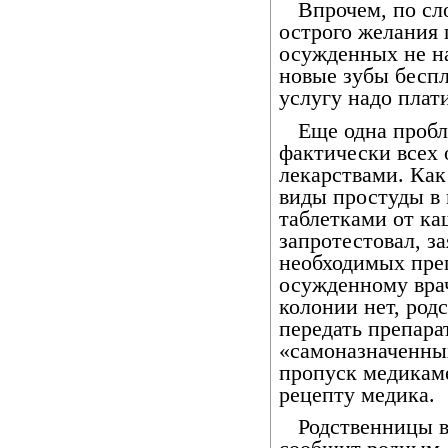
Впрочем, по с
острого желания 
осужденных не на
новые зубы беспл
услугу надо плат
Еще одна пробл
фактически всех
лекарствами. Как
виды простуды в 
таблетками от ка
запротестовал, з
необходимых преп
осужденному врач
колонии нет, род
передать препарат
«самоназначенных
пропуск медикаме
рецепту медика.
Родственницы в