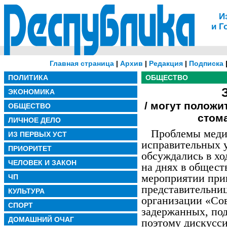
И
и Г
Главная страница
|
Архив
|
Редакция
|
Подписка
ПОЛИТИКА
ОБЩЕСТВО
ЭКОНОМИКА
/ могут положи
ОБЩЕСТВО
стом
ЛИЧНОЕ ДЕЛО
Проблемы меди
ИЗ ПЕРВЫХ УСТ
исправительных 
ПРИОРИТЕТ
обсуждались в хо
ЧЕЛОВЕК И ЗАКОН
на днях в общест
мероприятии при
ЧП
представительни
КУЛЬТУРА
организации «Сов
СПОРТ
задержанных, по
ДОМАШНИЙ ОЧАГ
поэтому дискусси