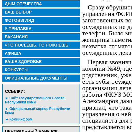
ДЫМ ОТЕЧЕСТВА
Сразу обрушить
ВАШ ВЫБОР
управления ФСИН
заготовленных в
ФОТОВЗГЛЯД
осужденных не д
У ПРИЛАВКА
телефон. Было мн
ВАКАНСИЯ
женщины наметил
нехватка стомато
ЧТО ПОСЕЕШЬ, ТО ПОЖНЕШЬ
осужденных лека
АФИША
Первая звонивш
ВАШЕ ЗДОРОВЬЕ
колонии №49, где
КОНКУРСЫ
родственник, уже 
ОФИЦИАЛЬНЫЕ ДОКУМЕНТЫ
есть зубы осужде
организации лече
CСЫЛКИ:
работы ФКУЗ МС
Сайт Государственного Совета
Александров даже
Республики Коми
признал, что така
Официальный сервер Республики
управления о ней
Коми
специалиста для 
Комиинформ
представляется 
ЦЕНТРАЛЬНЫЙ БАНК РФ: