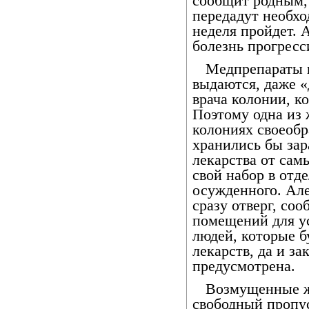
сообщит родным, 
передадут необх
неделя пройдет. А
болезнь прогресс
Медпрепараты 
выдаются, даже «
врача колонии, к
Поэтому одна из 
колониях своеобр
хранились бы за
лекарства от сам
свой набор в отд
осужденного. Ал
сразу отверг, соо
помещений для ус
людей, которые б
лекарств, да и за
предусмотрена.
Возмущенные ж
свободный пропус