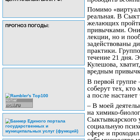
Помимо «виртуаль
реальная. В Сыкт
желающих пройти
ПРОГНОЗ ПОГОДЫ:
привычками. Они
лекции, но и поо
задействованы ди
практики. Группо
течение 21 дня. 
Кулешова, хватит
вредным привычк
В первой группе 
соберут тех, кто 
а после настанет
– В моей деятель
на химико-биоло
Сыктывкарского у
социальную психо
сфере и проходил
себя множество м