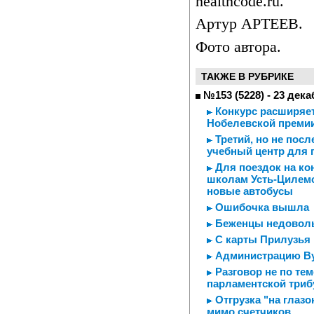
healthcode.ru.
Артур АРТЕЕВ.
Фото автора.
ТАКЖЕ В РУБРИКЕ
№153 (5228) - 23 дека
Конкурс расширяет
Нобелевской премии
Третий, но не пос
учебный центр для 
Для поездок на ко
школам Усть-Цилемс
новые автобусы
Ошибочка вышла
Беженцы недовол
С карты Прилузья 
Администрацию Ву
Разговор не по тем
парламентской три
Отгрузка "на глазо
мимо счетчиков