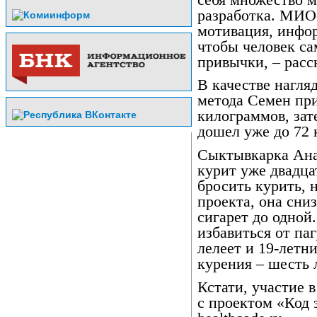
разработка. МИО
мотивация, инфор
чтобы человек са
привычки, – расс
В качестве нагля
метода Семен при
килограммов, зате
дошел уже до 72 к
Сыктывкарка Ана
курит уже двадца
бросить курить, 
проекта, она сни
сигарет до одной
избавиться от па
лелеет и 19-летн
курения – шесть 
Кстати, участие 
с проектом «Код 