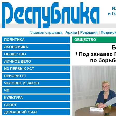
И
и Г
Главная страница
|
Архив
|
Редакция
|
Подписк
ПОЛИТИКА
ОБЩЕСТВО
Б
ЭКОНОМИКА
/ Под занавес
ОБЩЕСТВО
по борьб
ЛИЧНОЕ ДЕЛО
ИЗ ПЕРВЫХ УСТ
ПРИОРИТЕТ
ЧЕЛОВЕК И ЗАКОН
ЧП
КУЛЬТУРА
СПОРТ
ДОМАШНИЙ ОЧАГ