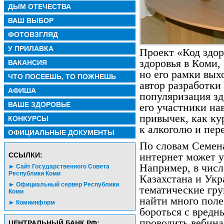
ДЫМ ОТЕЧЕСТВА
ВАШ ВЫБОР
ФОТОВЗГЛЯД
У ПРИЛАВКА
Проект «Код здор
здоровья в Коми,
ВАКАНСИЯ
но его рамки вых
ЧТО ПОСЕЕШЬ, ТО ПОЖНЕШЬ
автор разработки
АФИША
популяризация зд
ВАШЕ ЗДОРОВЬЕ
его участники на
привычек, как ку
КОНКУРСЫ
к алкоголю и пер
ОФИЦИАЛЬНЫЕ ДОКУМЕНТЫ
По словам Семена
интернет может 
CСЫЛКИ:
Например, в числ
Сайт Государственного Совета
Республики Коми
Казахстана и Укр
Официальный сервер Республики
тематические гру
Коми
найти много поле
Комиинформ
бороться с вред
проводить вебина
ЦЕНТРАЛЬНЫЙ БАНК РФ: