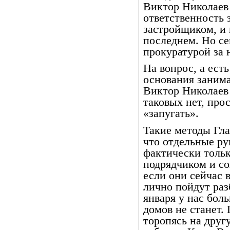
Виктор Николаев 
ответственность 
застройщиком, и 
последнем. Но се
прокуратурой за 
На вопрос, а ест
основания заним
Виктор Николаев
таковых нет, про
«запугать».
Такие методы Глав
что отдельные р
фактически только
подрядчиком и со
если они сейчас 
лично пойдут раз
января у нас бол
домов не станет.
торопясь на друг