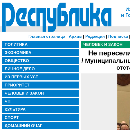
И
и Г
Главная страница
|
Архив
|
Редакция
|
Подписка
ПОЛИТИКА
ЧЕЛОВЕК И ЗАКОН
Не пересели
ЭКОНОМИКА
/ Муниципальн
ОБЩЕСТВО
отст
ЛИЧНОЕ ДЕЛО
ИЗ ПЕРВЫХ УСТ
ПРИОРИТЕТ
ЧЕЛОВЕК И ЗАКОН
ЧП
КУЛЬТУРА
СПОРТ
ДОМАШНИЙ ОЧАГ