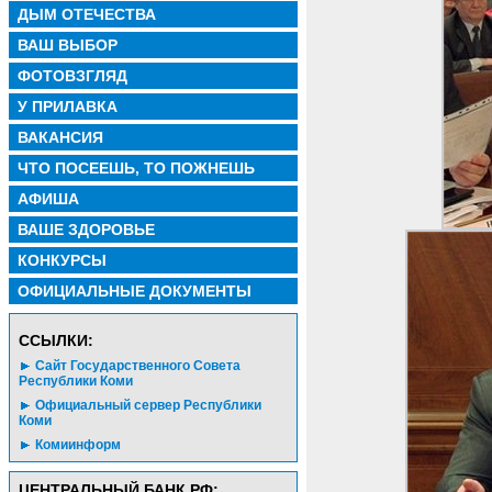
ДЫМ ОТЕЧЕСТВА
ВАШ ВЫБОР
ФОТОВЗГЛЯД
У ПРИЛАВКА
ВАКАНСИЯ
ЧТО ПОСЕЕШЬ, ТО ПОЖНЕШЬ
АФИША
ВАШЕ ЗДОРОВЬЕ
КОНКУРСЫ
ОФИЦИАЛЬНЫЕ ДОКУМЕНТЫ
CСЫЛКИ:
Сайт Государственного Совета
Республики Коми
Официальный сервер Республики
Коми
Комиинформ
ЦЕНТРАЛЬНЫЙ БАНК РФ: