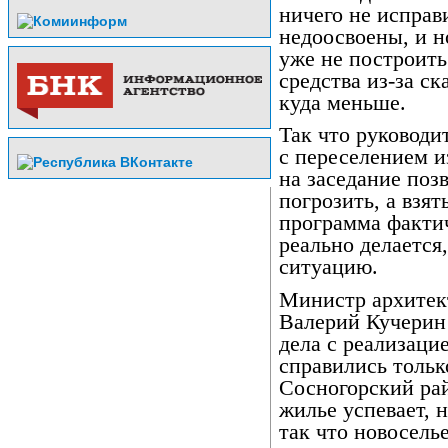
ничего не исправ
недоосвоены, и н
уже не построить
средства из-за ск
куда меньше.
Так что руководи
с переселением и
на заседание поз
погрозить, а взят
программа фактич
реально делается,
ситуацию.
Министр архитек
Валерий Кучерин 
дела с реализаци
справились тольк
Сосногорский ра
жилье успевает, н
так что новосель