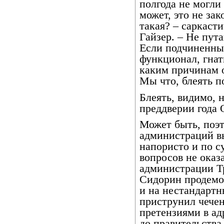
полгода не могли 
может, это не зак
такая? – саркаст
Гайзер. – Не путай
Если подчиненные
функционал, гнат
каким причинам о
Мы что, блеять п
Блеять, видимо, 
преддверии года 
Может быть, поэ
администраций в
напористо и по с
вопросов не оказ
администрации Т
Сидорин продемо
и на нестандартн
приструнил чечен
претензиями в ад
до правительства