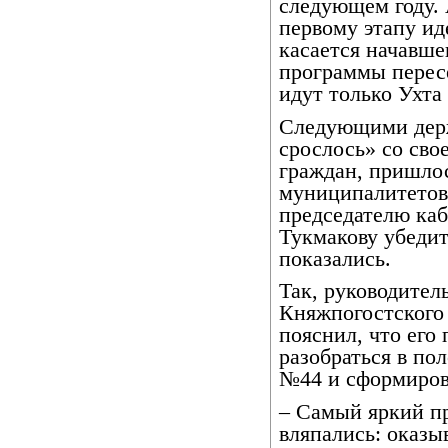
следующем году. 
первому этапу ид
касается начавшег
программы пересе
идут только Ухта
Следующими держа
срослось» со св
граждан, пришло
муниципалитетов.
председателю ка
Тукмакову убеди
показались.
Так, руководител
Княжпогостского
пояснил, что его
разобраться в по
№44 и сформирова
– Самый яркий п
вляпались: оказы