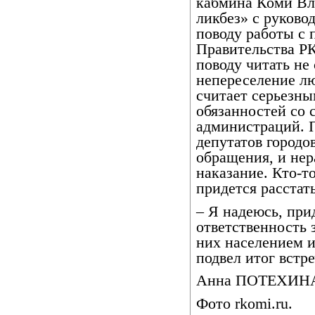
кабмина Коми Вл
ликбез» с руково
поводу работы с 
Правительства Р
поводу читать не 
непереселение лю
считает серьезн
обязанностей со 
администраций. П
депутатов городо
обращения, и не
наказание. Кто-т
придется расстат
– Я надеюсь, пр
ответственность 
них населением и
подвел итог встр
Анна ПОТЕХИН
Фото rkomi.ru.