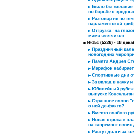
Было бы желание /
по борьбе с вредн
Разговор не по тем
парламентской три
Отгрузка "на глазо
мимо счетчиков
№151 (5226) - 18 дека
Праздничный калей
новогодних меропр
Памяти Андрея Ст
Марафон набирает
Спортивные дни о
За вклад в науку и
Юбилейный рубеж /
выпуске Консультан
Страшное слово "о
о ней де-факто?
Вместо слабого ру
Новая строка в пл
на капремонт своих
Растут долги за к