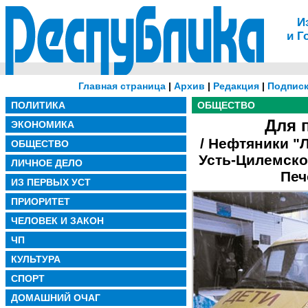
И
и Г
Главная страница
|
Архив
|
Редакция
|
Подписк
ПОЛИТИКА
ОБЩЕСТВО
Для 
ЭКОНОМИКА
/ Нефтяники 
ОБЩЕСТВО
Усть-Цилемско
ЛИЧНОЕ ДЕЛО
Печ
ИЗ ПЕРВЫХ УСТ
ПРИОРИТЕТ
ЧЕЛОВЕК И ЗАКОН
ЧП
КУЛЬТУРА
СПОРТ
ДОМАШНИЙ ОЧАГ