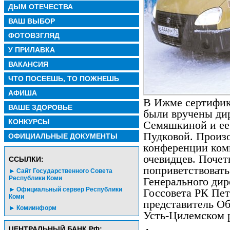
ДЫМ ОТЕЧЕСТВА
ВАШ ВЫБОР
ФОТОВЗГЛЯД
У ПРИЛАВКА
ВАКАНСИЯ
ЧТО ПОСЕЕШЬ, ТО ПОЖНЕШЬ
АФИША
В Ижме сертифик
ВАШЕ ЗДОРОВЬЕ
были вручены ди
КОНКУРСЫ
Семяшкиной и ее
Пудковой. Произ
ОФИЦИАЛЬНЫЕ ДОКУМЕНТЫ
конференции ком
очевидцев. Поче
CСЫЛКИ:
поприветствовать
Сайт Государственного Совета
Республики Коми
Генерального ди
Официальный сервер Республики
Госсовета РК Пе
Коми
представитель О
Комиинформ
Усть-­Цилемском 
ЦЕНТРАЛЬНЫЙ БАНК РФ: