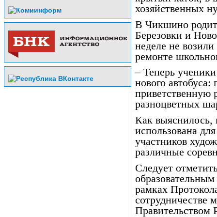
хозяйственных н
В Чикшино родите
Березовки и Ново
неделе не возили
ремонте школьног
– Теперь ученики
нового автобуса:
приветственную р
разноцветных ша
Как выяснилось, 
использована для
участников худож
различные соревн
Следует отметить
образовательным
рамках Протокола
сотрудничестве
Правительством Р