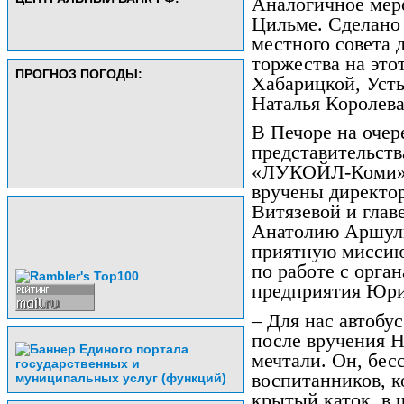
Аналогичное меро
Цильме. Сделано 
местного совета 
торжества на это
ПРОГНОЗ ПОГОДЫ:
Хабарицкой, Усть
Наталья Королев
В Печоре на оче
представительст
«ЛУКОЙЛ­-Коми»
вручены директо
Витязевой и глав
Анатолию Аршули
приятную миссию
по работе с орга
предприятия Юри
– Для нас автобу
после вручения Н
мечтали. Он, бес
воспитанников, к
крытый каток, в 