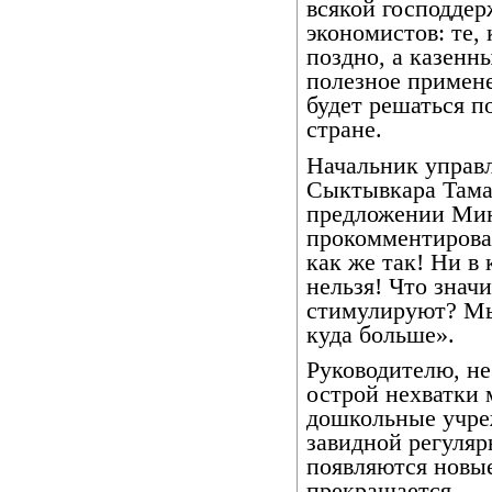
всякой господде
экономистов: те, 
поздно, а казенн
полезное примен
будет решаться п
стране.
Начальник управ
Сыктывкара Тамар
предложении Мин
прокомментировал
как же так! Ни в
нельзя! Что знач
стимулируют? Мы
куда больше».
Руководителю, н
острой нехватки 
дошкольные учреж
завидной регуляр
появляются новые,
прекращается.