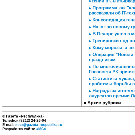
чтений в Сыктывка
Программа как "ко
рассказали об IT-те
Консолидация ген
На юг по новому г
В Печоре ушел с м
Тренировки под н
Кому морозы, а шк
Операция "Новый г
праздникам
По многочисленным
Госсовета РК приня
Статистика лукава,
проблемы борьбы с
Награда за интелл
лауреатов премии Л
Архив рубрики
© Газета «Республика»
Телефон (8212) 24-26-04
E-mail:
secr@gazeta-respublika.ru
Разработка сайта:
«МС»