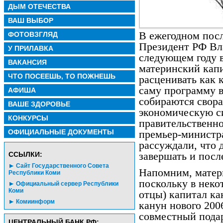
ДЫМ ОТЕЧЕСТВА
ВАШ ВЫБОР
В ежегодном пос
ФОТОВЗГЛЯД
Президент РФ Вла
У ПРИЛАВКА
следующем году 
ВАКАНСИЯ
материнский капи
ЧТО ПОСЕЕШЬ, ТО ПОЖНЕШЬ
расценивать как 
саму программу в
АФИША
собираются свора
ВАШЕ ЗДОРОВЬЕ
экономическую си
КОНКУРСЫ
правительственн
ОФИЦИАЛЬНЫЕ ДОКУМЕНТЫ
премьер-министр
рассуждали, что 
CСЫЛКИ:
завершать и после
Сайт Государственного Совета
Напомним, матер
Республики Коми
поскольку в неко
Официальный сервер Республики
Коми
отцы) капитал ка
Комиинформ
канун нового 200
совместный подар
ЦЕНТРАЛЬНЫЙ БАНК РФ: