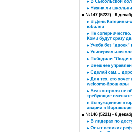
В Сысольской боль
Нужна ли школьни
№147 (5222) - 9 декаб
В День Катерины-с
юбилей
Не соперничество, 
Коми будут сразу дв
Учеба без "двоек" 
Универсальная эле
Победили "Люди л
Внешнее управлени
Сделай сам… доро
Для тех, кто хочет
welcome-брошюры
Без контроля не о
требующие вмешате
Вынужденное вторж
аварии в Воргашоре
№146 (5221) - 6 декаб
В лидерах по дост
Опыт великих реф