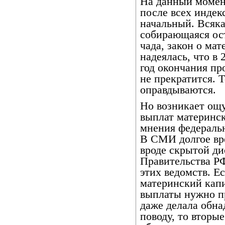
На данный момен
после всех индек
начальный. Всяка
собирающаяся ост
чада, закон о ма
надеялась, что в 
год окончания пр
не прекратится. 
оправдываются.
Но возникает ощ
выплат материнск
мнения федераль
В СМИ долгое вр
вроде скрытой ди
Правительства РФ
этих ведомств. Е
материнский капи
выплаты нужно пр
даже делала обн
поводу, то вторы