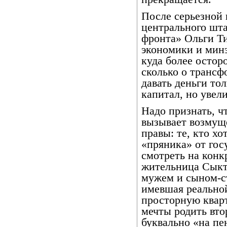
После серьезной 
центрального шт
фронта» Ольги Т
экономики и минэ
куда более остор
сколько о трансф
давать деньги то
капитал, но увел
Надо признать, ч
вызывает возмущ
правы: те, кто хо
«пряника» от госу
смотреть на конк
жительница Сыкт
мужем и сыном-с
имевшая реальной
просторную кварт
мечты родить вто
буквально «на пе