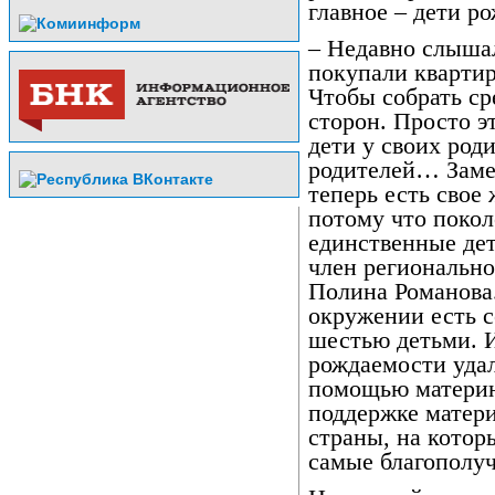
главное – дети р
– Недавно слыша
покупали квартир
Чтобы собрать ср
сторон. Просто э
дети у своих роди
родителей… Замеч
теперь есть свое
потому что покол
единственные дет
член регионально
Полина Романова.
окружении есть с
шестью детьми. 
рождаемости удал
помощью материн
поддержке матер
страны, на которы
самые благополуч