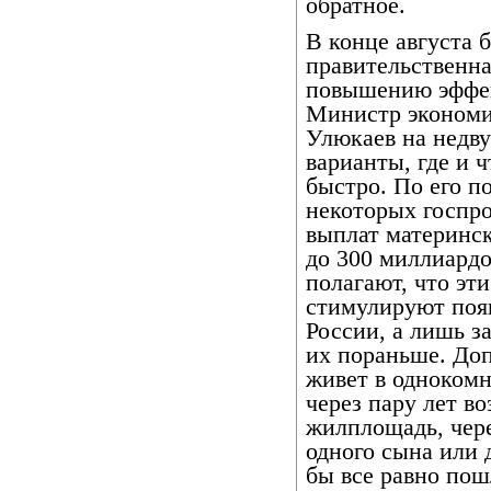
обратное.
В конце августа 
правительственна
повышению эффек
Министр экономи
Улюкаев на недв
варианты, где и 
быстро. По его п
некоторых госпро
выплат материнск
до 300 миллиардо
полагают, что эт
стимулируют появ
России, а лишь з
их пораньше. Доп
живет в однокомн
через пару лет в
жилплощадь, чер
одного сына или д
бы все равно пош