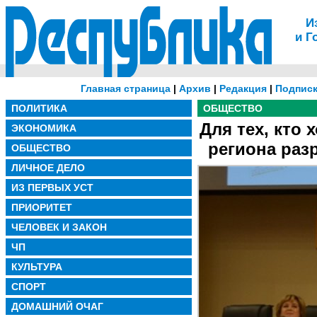
И
и Г
Главная страница
|
Архив
|
Редакция
|
Подписк
ПОЛИТИКА
ОБЩЕСТВО
Для тех, кто 
ЭКОНОМИКА
региона ра
ОБЩЕСТВО
ЛИЧНОЕ ДЕЛО
ИЗ ПЕРВЫХ УСТ
ПРИОРИТЕТ
ЧЕЛОВЕК И ЗАКОН
ЧП
КУЛЬТУРА
СПОРТ
ДОМАШНИЙ ОЧАГ