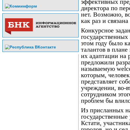
эффективных пре
директора по пер
нет. Возможно, в
как раз и связан
Конкурсное задан
государственных 
этом году было к
талантов в плане
их адаптации на 
предложили разра
называемую welc
которым, человек
представляет соб
учреждении, во-в
сотрудником этого
проблем бы влилс
Из присланных на
государственные 
Кстати, участник
городов, но и се