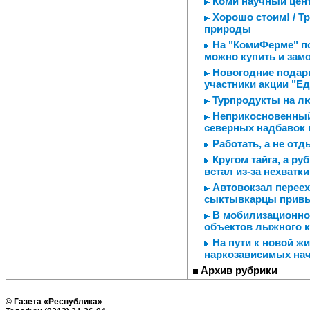
Коми научный цент
Хорошо стоим! / Т
природы
На "КомиФерме" по
можно купить и за
Новогодние подарк
участники акции "Е
Турпродукты на л
Неприкосновенный 
северных надбавок п
Работать, а не отд
Кругом тайга, а ру
встал из-за нехватк
Автовокзал переех
сыктывкарцы привы
В мобилизационном
объектов лыжного к
На пути к новой ж
наркозависимых на
Архив рубрики
© Газета «Республика»