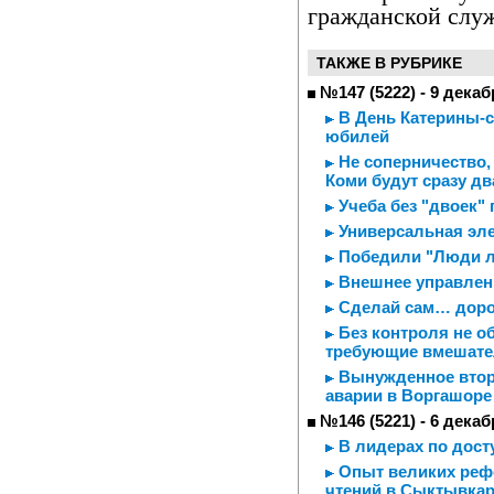
гражданской слу
ТАКЖЕ В РУБРИКЕ
№147 (5222) - 9 декаб
В День Катерины-с
юбилей
Не соперничество, 
Коми будут сразу дв
Учеба без "двоек" 
Универсальная эле
Победили "Люди л
Внешнее управлени
Сделай сам… доро
Без контроля не о
требующие вмешате
Вынужденное вторж
аварии в Воргашоре
№146 (5221) - 6 декаб
В лидерах по дост
Опыт великих реф
чтений в Сыктывка