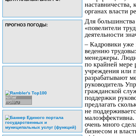
наставничества, 
органах власти р
Для большинства 
ПРОГНОЗ ПОГОДЫ:
«повелители труд
деятельности зна
– Кадровики уже
ведению трудовых
менеджеры. Люди,
по крайней мере
учреждения или п
разрабатывают ме
руководитель Упр
гражданской слу
поддержки руков
предлагать скольк
не поддерживаетс
малоэффективна.
очень много сдел
бизнесом и власт