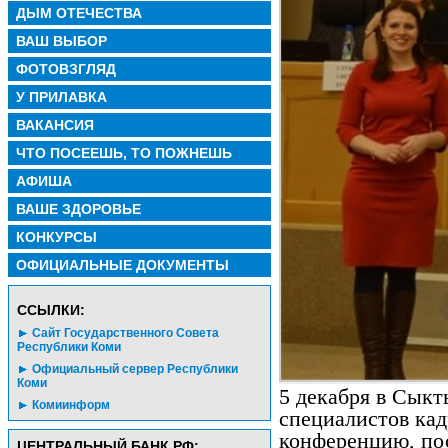
ДЫМ ОТЕЧЕСТВА
ВАШ ВЫБОР
ФОТОВЗГЛЯД
У ПРИЛАВКА
ВАКАНСИЯ
ЧТО ПОСЕЕШЬ, ТО ПОЖНЕШЬ
АФИША
ВАШЕ ЗДОРОВЬЕ
КОНКУРСЫ
ОФИЦИАЛЬНЫЕ ДОКУМЕНТЫ
CСЫЛКИ:
Сайт Государственного Совета
Республики Коми
Официальный сервер Республики
Коми
5 декабря в Сык
Комиинформ
специалистов кад
конференцию, по
ЦЕНТРАЛЬНЫЙ БАНК РФ: