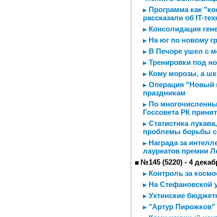
Программа как "ко
рассказали об IT-те
Консолидация ген
На юг по новому г
В Печоре ушел с м
Тренировки под н
Кому морозы, а шк
Операция "Новый г
праздникам
По многочисленным
Госсовета РК приня
Статистика лукава,
проблемы борьбы с
Награда за интелл
лауреатов премии Л
№145 (5220) - 4 декаб
Контроль за космо
На Стефановской у
Ухтинские бюджетн
"Артур Пирожков"