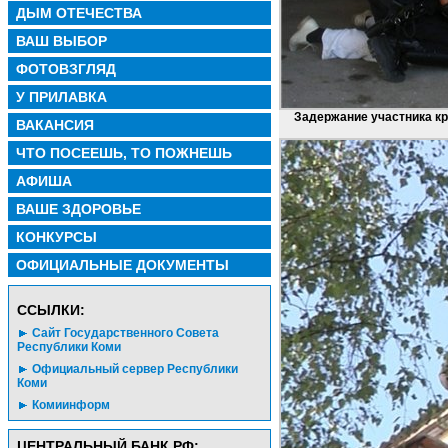
ДЫМ ОТЕЧЕСТВА
ВАШ ВЫБОР
ФОТОВЗГЛЯД
У ПРИЛАВКА
Задержание участника к
ВАКАНСИЯ
ЧТО ПОСЕЕШЬ, ТО ПОЖНЕШЬ
АФИША
ВАШЕ ЗДОРОВЬЕ
КОНКУРСЫ
ОФИЦИАЛЬНЫЕ ДОКУМЕНТЫ
CСЫЛКИ:
Сайт Государственного Совета
Республики Коми
Официальный сервер Республики
Коми
Комиинформ
ЦЕНТРАЛЬНЫЙ БАНК РФ: