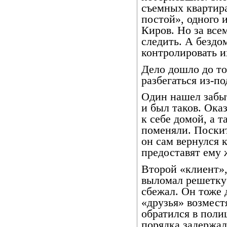
съемных квартира
постой», одного 
Киров. Но за вс
следить. А бездо
контролировать и
Дело дошло до то
разбегаться из-п
Один нашел забы
и был таков. Ока
к себе домой, а т
поменяли. Поскит
он сам вернулся 
предоставят ему
Второй «клиент»,
выломал решетку
сбежал. Он тоже д
«друзья» возмест
обратился в поли
порядка задержал