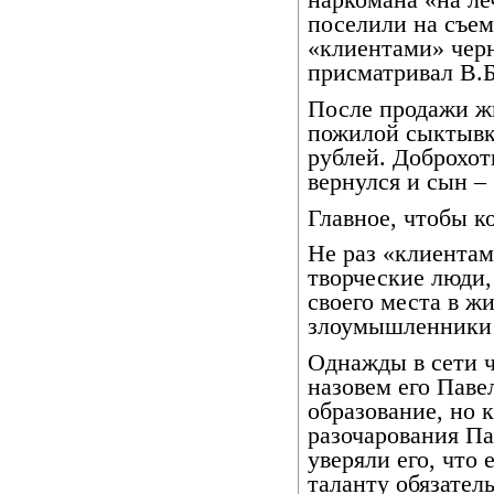
наркомана «на ле
поселили на съем
«клиентами» черн
присматривал В.Б
После продажи ж
пожилой сыктывк
рублей. Доброхот
вернулся и сын –
Главное, чтобы к
Не раз «клиентам
творческие люди,
своего места в ж
злоумышленники 
Однажды в сети ч
назовем его Паве
образование, но 
разочарования Па
уверяли его, что 
таланту обязател