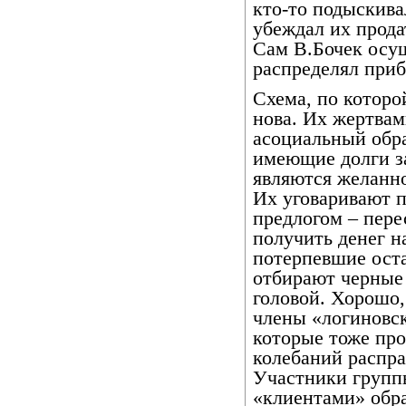
кто-то подыскива
убеждал их прода
Сам В.Бочек осущ
распределял при
Схема, по которо
нова. Их жертвам
асоциальный обр
имеющие долги за
являются желанно
Их уговаривают п
предлогом – пере
получить денег н
потерпевшие оста
отбирают черные 
головой. Хорошо,
члены «логиновс
которые тоже пр
колебаний распра
Участники группы
«клиентами» обр