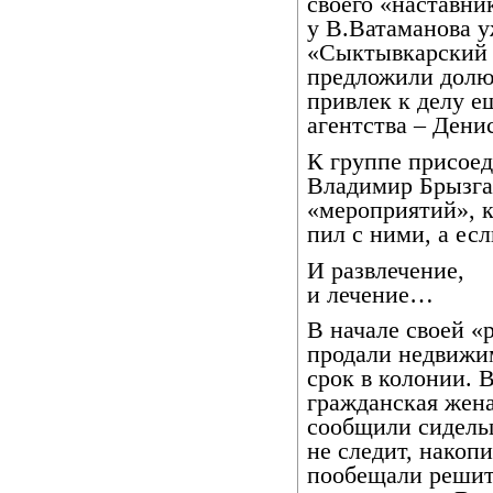
своего «наставни
у В.Ватаманова у
«Сыктывкарский 
предложили долю 
привлек к делу е
агентства – Дени
К группе присоед
Владимир Брызга
«мероприятий», 
пил с ними, а есл
И развлечение,
и лечение…
В начале своей «
продали недвижи
срок в колонии. 
гражданская жен
сообщили сидельц
не следит, накоп
пообещали решить