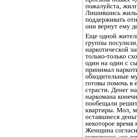
пожалуйста, жилп
Лишившись жилья
поддерживать отн
они вернут ему д
Еще одной жител
группы посулили,
наркотической з
только-только сх
один на один с с
принимал наркоти
обходительные му
готовы помочь в 
страсти. Денег н
наркомана конечн
пообещали решить
квартиры. Мол, м
оставшиеся деньг
некоторое время 
Женщина согласил