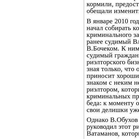
кормили, предост
обещали изменит
В январе 2010 го
начал собирать к
криминального з
ранее судимый В
В.Бочеком. К ним
судимый граждан
риэлторского биз
зная только, что
приносит хороший
знаком с неким н
риэлтором, котор
криминальных пр
беда: к моменту 
свои делишки уже
Однако В.Обухов 
руководил этот р
Ватаманов, котор