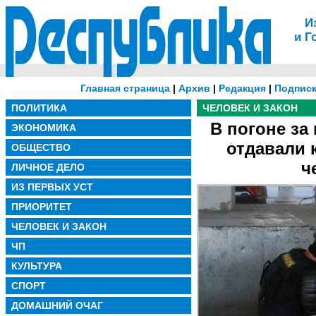
И
и Г
Главная страница
|
Архив
|
Редакция
|
Подписк
ПОЛИТИКА
ЧЕЛОВЕК И ЗАКОН
В погоне за
ЭКОНОМИКА
отдавали 
ОБЩЕСТВО
ч
ЛИЧНОЕ ДЕЛО
ИЗ ПЕРВЫХ УСТ
ПРИОРИТЕТ
ЧЕЛОВЕК И ЗАКОН
ЧП
КУЛЬТУРА
СПОРТ
ДОМАШНИЙ ОЧАГ