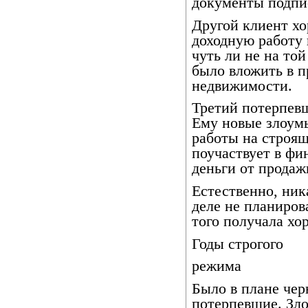
документы подп
Другой клиент х
доходную работу
чуть ли не на той
было вложить в п
недвижимости.
Третий потерпевш
Ему новые злоум
работы на строящ
поучаствует в фи
деньги от продаж
Естественно, ник
деле не планиров
того получала х
Годы строгого
режима
Было в плане чер
потерпевшие. Зл