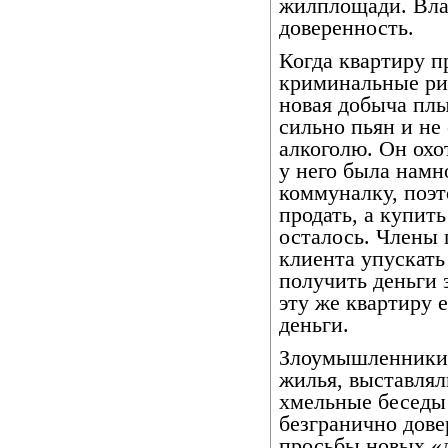
жилплощади. Вла
доверенность.
Когда квартиру п
криминальные риэ
новая добыча пл
сильно пьян и не
алкоголю. Он охо
у него была намн
коммуналку, поэ
продать, а купит
осталось. Члены 
клиента упускать
получить деньги 
эту же квартиру 
деньги.
Злоумышленники 
жилья, выставлял
хмельные беседы 
безгранично дове
просьбы новых «д