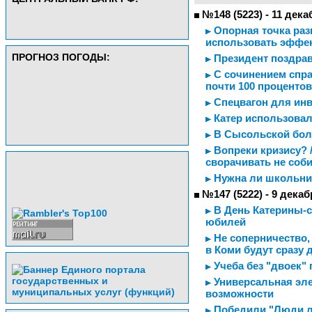
№148 (5223) - 11 дека
Опорная точка раз
использовать эффе
ПРОГНОЗ ПОГОДЫ:
Президент поздрав
С сочинением спра
почти 100 проценто
Спецвагон для ин
Катер использовал
В Сысольской боль
Вопреки кризису? 
сворачивать не соб
Нужна ли школьни
№147 (5222) - 9 декаб
В День Катерины-с
юбилей
Не соперничество, 
в Коми будут сразу 
Учеба без "двоек" 
Универсальная эле
возможности
Победили "Люди л