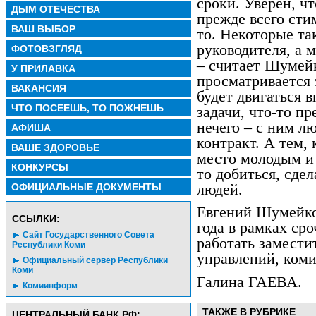
сроки. Уверен, чт
ДЫМ ОТЕЧЕСТВА
прежде всего сти
ВАШ ВЫБОР
то. Некоторые та
руководителя, а 
ФОТОВЗГЛЯД
– считает Шумейк
У ПРИЛАВКА
просматривается 
ВАКАНСИЯ
будет двигаться 
ЧТО ПОСЕЕШЬ, ТО ПОЖНЕШЬ
задачи, что-то пр
нечего – с ним л
АФИША
контракт. А тем,
ВАШЕ ЗДОРОВЬЕ
место молодым и
КОНКУРСЫ
то добиться, сдел
людей.
ОФИЦИАЛЬНЫЕ ДОКУМЕНТЫ
Евгений Шумейко 
CСЫЛКИ:
года в рамках сро
Сайт Государственного Совета
работать замести
Республики Коми
управлений, коми
Официальный сервер Республики
Коми
Галина ГАЕВА.
Комиинформ
ТАКЖЕ В РУБРИКЕ
ЦЕНТРАЛЬНЫЙ БАНК РФ: