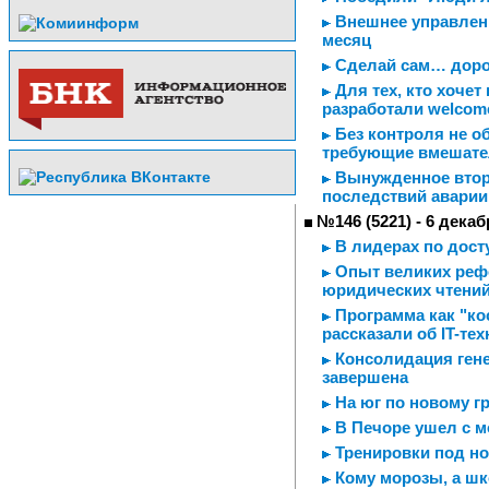
Внешнее управлени
месяц
Сделай сам… доро
Для тех, кто хочет
разработали welco
Без контроля не о
требующие вмешате
Вынужденное втор
последствий аварии
№146 (5221) - 6 декаб
В лидерах по дост
Опыт великих реф
юридических чтени
Программа как "ко
рассказали об IT-те
Консолидация ген
завершена
На юг по новому г
В Печоре ушел с м
Тренировки под н
Кому морозы, а шк