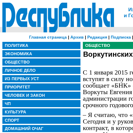
И
и Г
Главная страница
|
Архив
|
Редакция
|
Подписка
ПОЛИТИКА
ОБЩЕСТВО
Воркутинских
ЭКОНОМИКА
ОБЩЕСТВО
ЛИЧНОЕ ДЕЛО
С 1 января 2015 
вступят в силу н
ИЗ ПЕРВЫХ УСТ
сообщает «БНК» с
ПРИОРИТЕТ
Воркуты Евгения
ЧЕЛОВЕК И ЗАКОН
администрации го
ЧП
срочного годового
КУЛЬТУРА
– Я считаю, что 
Сегодня и у руко
СПОРТ
контракт, в кото
ДОМАШНИЙ ОЧАГ