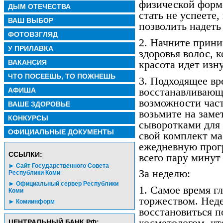
физической формо
ДЫМ ОТЕЧЕСТВА
стать не успеете,
ВАШ ВЫБОР
позволить надеть
ФОТОВЗГЛЯД
2. Начните прин
У ПРИЛАВКА
здоровья волос, к
ВАКАНСИЯ
красота идет изн
ЧТО ПОСЕЕШЬ, ТО ПОЖНЕШЬ
3. Подходящее вр
восстанавливающи
АФИША
возможности част
ВАШЕ ЗДОРОВЬЕ
возьмите на заме
КОНКУРСЫ
сыворотками для
ОФИЦИАЛЬНЫЕ ДОКУМЕНТЫ
свой комплект ма
ежедневную прогр
CСЫЛКИ:
всего пару минут
Сайт Государственного Совета
За неделю:
Республики Коми
Официальный сервер Республики
1. Самое время г
Коми
торжеством. Неде
Комиинформ
восстановиться п
косметологом, ч
ЦЕНТРАЛЬНЫЙ БАНК РФ: