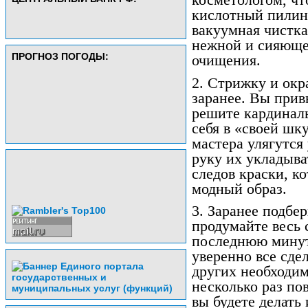
кислотный пилин
вакуумная чистка
нежной и сияюще
ПРОГНОЗ ПОГОДЫ:
очищения.
2. Стрижку и окр
заранее. Вы прив
решите кардиналь
себя в «своей шк
мастера улягутся
руку их укладыва
следов краски, к
модный образ.
3. Заранее подбе
продумайте весь 
последнюю минуту
уверенно все сде
других необходим
несколько раз по
вы будете делать