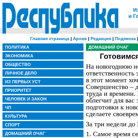
И
и Г
Главная страница
|
Архив
|
Редакция
|
Подписка
ПОЛИТИКА
ДОМАШНИЙ ОЧАГ
Готовимся
ЭКОНОМИКА
ОБЩЕСТВО
На новогоднюю но
ответственность 
ЛИЧНОЕ ДЕЛО
в этот момент хо
ИЗ ПЕРВЫХ УСТ
Совершенство – д
ПРИОРИТЕТ
труда и времени
ЧЕЛОВЕК И ЗАКОН
облегчит для вас 
подготовки к нов
ЧП
сделаете своевре
КУЛЬТУРА
За три недели до 
СПОРТ
1. Самое время се
ДОМАШНИЙ ОЧАГ