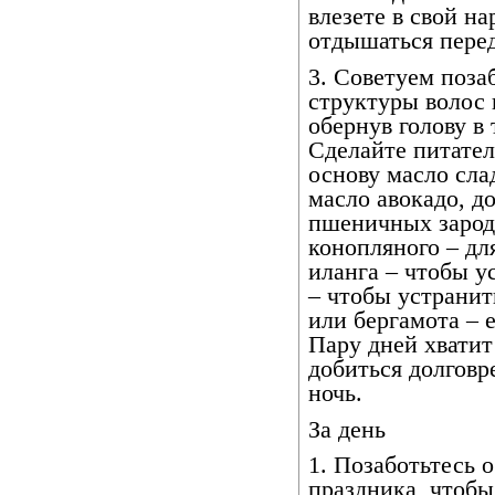
влезете в свой на
отдышаться перед
3. Советуем поза
структуры волос 
обернув голову в 
Сделайте питател
основу масло сла
масло авокадо, д
пшеничных зарод
конопляного – дл
иланга – чтобы у
– чтобы устранит
или бергамота – 
Пару дней хвати
добиться долгов
ночь.
За день
1. Позаботьтесь 
праздника, чтобы