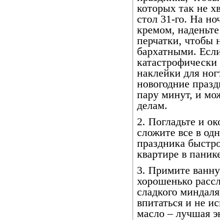
которых так не х
стол 31-го. На н
кремом, наденьт
перчатки, чтобы
бархатными. Если
катастрофически 
наклейки для ног
новогодние празд
пару минут, и мо
делам.
2. Погладьте и ок
сложите все в од
праздника быстро 
квартире в панике
3. Примите ванну
хорошенько рассл
сладкого миндаля
впитаться и не и
масло – лучшая э