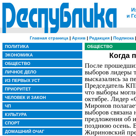
И
и Г
Главная страница
|
Архив
|
Редакция
|
Подписка
ПОЛИТИКА
ОБЩЕСТВО
Когда 
ЭКОНОМИКА
ОБЩЕСТВО
После прошедших 
выборов лидеры т
ЛИЧНОЕ ДЕЛО
высказались за п
ИЗ ПЕРВЫХ УСТ
Председатель КП
ПРИОРИТЕТ
что выборы могли
ЧЕЛОВЕК И ЗАКОН
октябре. Лидер «
Миронов полагает
ЧП
выборов связана 
КУЛЬТУРА
предложения об и
СПОРТ
позднюю осень.
Жириновский пре
ДОМАШНИЙ ОЧАГ