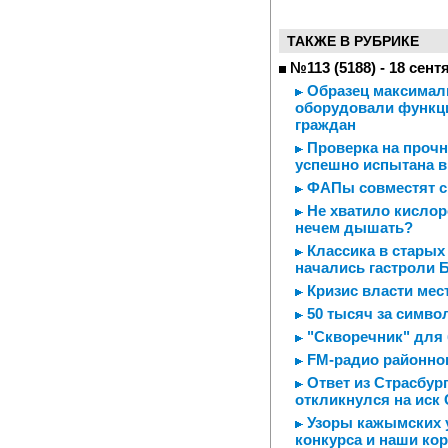
ТАКЖЕ В РУБРИКЕ
№113 (5188) - 18 сент
Образец максималь
оборудовали функц
граждан
Проверка на прочно
успешно испытана в
ФАПы совместят с
Не хватило кислор
нечем дышать?
Классика в старых
начались гастроли 
Кризис власти мес
50 тысяч за симво
"Скворечник" для 
FM-радио районно
Ответ из Страсбург
откликнулся на иск
Узоры кажымских 
конкурса и наши ко