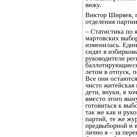
вижу.
Виктор Ширяев, 
отделения парти
– Статистика по 
мартовских выбор
изменилась. Еди
сидят в избирком
руководители ре
баллотирующиеся
летом в отпуск, 
Все они остаются
чисто житейская 
дети, внуки, я хоч
вместо этого вын
готовиться к выб
так же как и рук
партий, те же ж
предвыборной и 
лично я – за пер