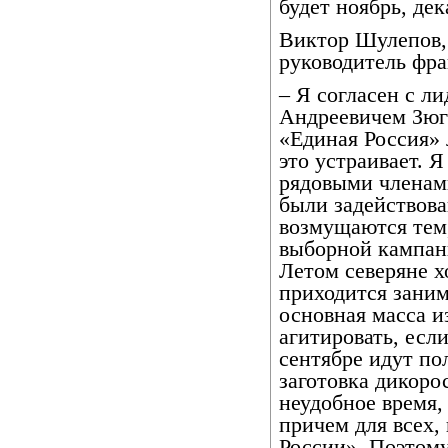
будет ноябрь, дек
Виктор Шулепов, 
руководитель фр
– Я согласен с л
Андреевичем Зюг
«Единая Россия» 
это устраивает. Я
рядовыми членам
были задействова
возмущаются тем,
выборной кампани
Летом северяне хо
приходится заним
основная масса и
агитировать, если
сентябре идут по
заготовка дикорос
неудобное время,
причем для всех,
России». Поэтому