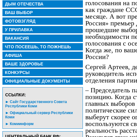
голосования на п
ДЫМ ОТЕЧЕСТВА
как граждане СС
ВАШ ВЫБОР
месяце. А вот пр
ФОТОВЗГЛЯД
Россия» премьер
прошедшие выбор
У ПРИЛАВКА
необходимости п
ВАКАНСИЯ
голосования с осе
ЧТО ПОСЕЕШЬ, ТО ПОЖНЕШЬ
Когда же, по ваш
АФИША
России?
ВАШЕ ЗДОРОВЬЕ
Сергей Артеев, д
руководитель ис
КОНКУРСЫ
отделения партии
ОФИЦИАЛЬНЫЕ ДОКУМЕНТЫ
– Председатель п
CСЫЛКИ:
позицию. Когда с
Сайт Государственного Совета
главных выборов
Республики Коми
политические сил
Официальный сервер Республики
выберут скорее о
Коми
воспользуются с
Комиинформ
реальность расст
ЦЕНТРАЛЬНЫЙ БАНК РФ: