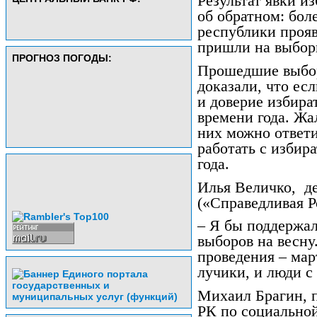
Результат явки и
об обратном: бол
республики проя
пришли на выбор
ПРОГНОЗ ПОГОДЫ:
Прошедшие выбор
доказали, что ес
и доверие избира
времени года. Жа
них можно ответ
работать с избира
года.
Илья Величко,
д
(«Справедливая Р
– Я бы поддержал
выборов на весну
проведения – мар
лучики, и люди с
Михаил Брагин, п
РК по социально