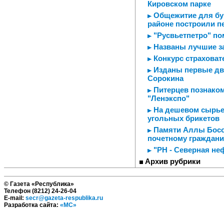
Кировском парке
Общежитие для бур
районе построили п
"Русвьетпетро" п
Названы лучшие з
Конкурс страховат
Изданы первые два
Сорокина
Питерцев познаком
"Ленэкспо"
На дешевом сырье 
угольных брикетов
Памяти Аллы Босов
почетному граждани
"РН - Северная не
Архив рубрики
© Газета «Республика»
Телефон (8212) 24-26-04
E-mail:
secr@gazeta-respublika.ru
Разработка сайта:
«МС»