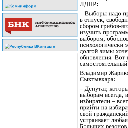
ЛДПР:
– Выборы надо пр
в отпуск, свободн
сбором грибов-яг
изучить программ
выбором, обоснова
психологически э
долгой зимы хоче
обновления. Вот 
самостоятельный 
Владимир Жариков
Сыктывкара:
– Депутат, котор
выборам всегда, 
избиратели – всег
прийти на избира
свой гражданский
устраивает любая
Больших резонов 