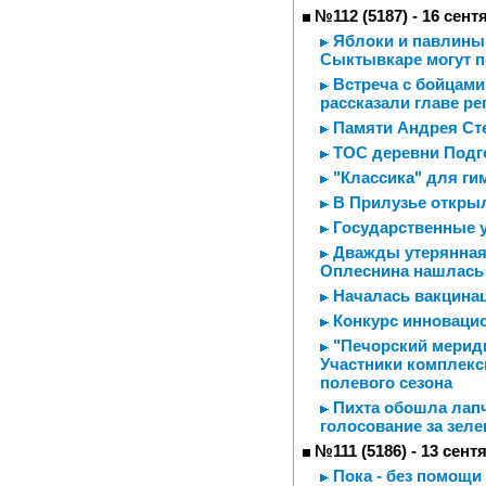
№112 (5187) - 16 сент
Яблоки и павлины -
Сыктывкаре могут п
Встреча с бойцами
рассказали главе ре
Памяти Андрея Ст
ТОС деревни Подг
"Классика" для ги
В Прилузье откры
Государственные у
Дважды утерянная 
Оплеснина нашлась 
Началась вакцинац
Конкурс инноваци
"Печорский мерид
Участники комплекс
полевого сезона
Пихта обошла лапч
голосование за зел
№111 (5186) - 13 сент
Пока - без помощи