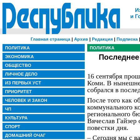
И
и Г
Главная страница
|
Архив
|
Редакция
|
Подписка
ПОЛИТИКА
ПОЛИТИКА
Последнее
ЭКОНОМИКА
ОБЩЕСТВО
ЛИЧНОЕ ДЕЛО
16 сентября прош
Коми. В нынешне
ИЗ ПЕРВЫХ УСТ
собрался в после
ПРИОРИТЕТ
После того как о
ЧЕЛОВЕК И ЗАКОН
коммунального ко
ЧП
регионального бю
КУЛЬТУРА
Вячеслав Гайзер 
повестки дня.
СПОРТ
ДОМАШНИЙ ОЧАГ
– Сегодня мы с в