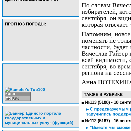
По словам Вячесл
избирателей, кот
сентября, он вид
которая отвечает
ПРОГНОЗ ПОГОДЫ:
Напомним, новое
поменять не тольк
частности, будет
Вячеслав Гайзер 
всей видимости, с
сентября, во вре
региона на сесси
Анна ПОТЕХИН
ТАКЖЕ В РУБРИКЕ
№113 (5188) - 18 сент
С предсказуемым р
заручились поддер
№112 (5187) - 16 сент
"Вместе мы сможем