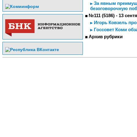
За явным преимуще
безоговорочную поб
№111 (5186) - 13 сент
Игорь Ковзель про
Госсовет Коми обз
Архив рубрики