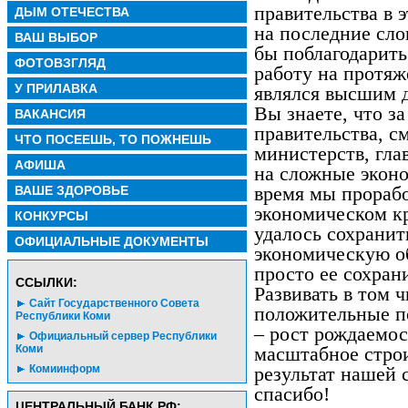
правительства в 
ДЫМ ОТЕЧЕСТВА
на последние слов
ВАШ ВЫБОР
бы поблагодарить
ФОТОВЗГЛЯД
работу на протяж
У ПРИЛАВКА
являлся высшим 
Вы знаете, что за
ВАКАНСИЯ
правительства, с
ЧТО ПОСЕЕШЬ, ТО ПОЖНЕШЬ
министерств, гл
АФИША
на сложные эконо
ВАШЕ ЗДОРОВЬЕ
время мы прорабо
экономическом кр
КОНКУРСЫ
удалось сохранит
ОФИЦИАЛЬНЫЕ ДОКУМЕНТЫ
экономическую об
просто ее сохрани
CСЫЛКИ:
Развивать в том ч
Сайт Государственного Совета
положительные по
Республики Коми
– рост рождаемос
Официальный сервер Республики
Коми
масштабное строи
Комиинформ
результат нашей 
спасибо!
ЦЕНТРАЛЬНЫЙ БАНК РФ: