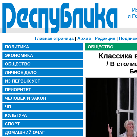
И
и Г
Главная страница
|
Архив
|
Редакция
|
Подписк
ПОЛИТИКА
ОБЩЕСТВО
Классика 
ЭКОНОМИКА
/ В стол
ОБЩЕСТВО
Бе
ЛИЧНОЕ ДЕЛО
ИЗ ПЕРВЫХ УСТ
ПРИОРИТЕТ
ЧЕЛОВЕК И ЗАКОН
ЧП
КУЛЬТУРА
СПОРТ
ДОМАШНИЙ ОЧАГ