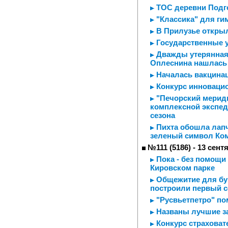
ТОС деревни Подг
"Классика" для ги
В Прилузье откры
Государственные у
Дважды утерянная 
Оплеснина нашлась 
Началась вакцинац
Конкурс инноваци
"Печорский мерид
комплексной экспед
сезона
Пихта обошла лапч
зеленый символ Ко
№111 (5186) - 13 сент
Пока - без помощи
Кировском парке
Общежитие для бур
построили первый 
"Русвьетпетро" п
Названы лучшие з
Конкурс страховат