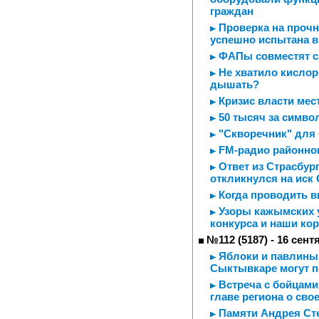
граждан
Проверка на прочно
успешно испытана в
ФАПы совместят с
Не хватило кислор
дышать?
Кризис власти мес
50 тысяч за симво
"Скворечник" для 
FM-радио районно
Ответ из Страсбург
откликнулся на иск
Когда проводить 
Узоры кажымских 
конкурса и наши ко
№112 (5187) - 16 сент
Яблоки и павлины -
Сыктывкаре могут п
Встреча с бойцами
главе региона о сво
Памяти Андрея Ст