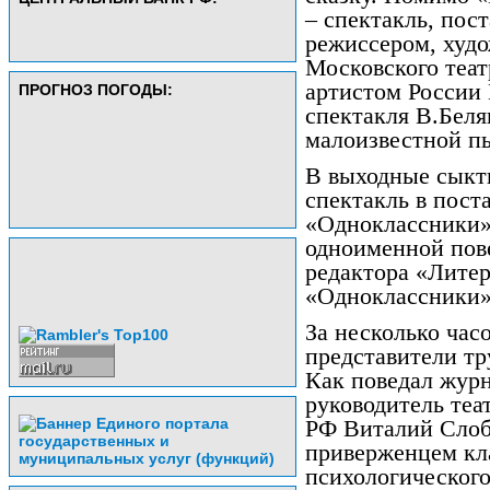
– спектакль, по
режиссером, худ
Московского теат
артистом России
ПРОГНОЗ ПОГОДЫ:
спектакля В.Беля
малоизвестной п
В выходные сыкт
спектакль в пост
«Одноклассники»
одноименной пове
редактора «Лите
«Одноклассники»
За несколько час
представители тр
Как поведал жур
руководитель теа
РФ Виталий Слобо
приверженцем кл
психологического