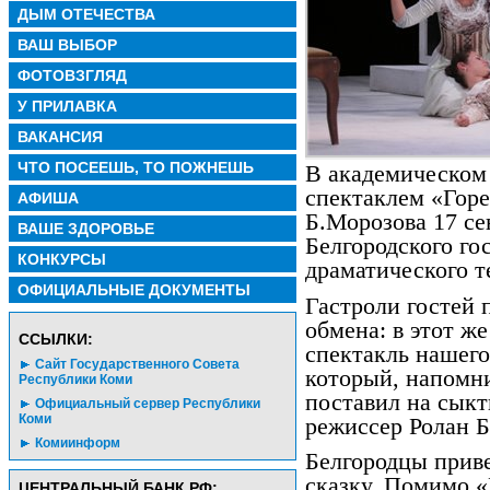
ДЫМ ОТЕЧЕСТВА
ВАШ ВЫБОР
ФОТОВЗГЛЯД
У ПРИЛАВКА
ВАКАНСИЯ
ЧТО ПОСЕЕШЬ, ТО ПОЖНЕШЬ
В академическом 
спектаклем «Горе
АФИША
Б.Морозова 17 се
ВАШЕ ЗДОРОВЬЕ
Белгородского го
КОНКУРСЫ
драматического т
ОФИЦИАЛЬНЫЕ ДОКУМЕНТЫ
Гастроли гостей 
обмена: в этот же
CСЫЛКИ:
спектакль нашего д
Сайт Государственного Совета
который, напомн
Республики Коми
поставил на сык
Официальный сервер Республики
Коми
режиссер Ролан 
Комиинформ
Белгородцы приве
сказку. Помимо «
ЦЕНТРАЛЬНЫЙ БАНК РФ: