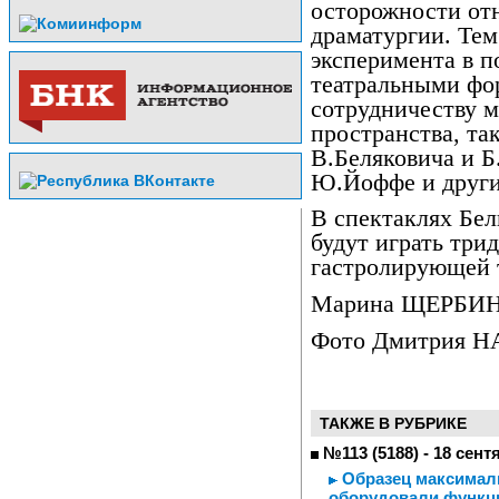
осторожности от
драматургии. Тем
эксперимента в п
театральными фор
сотрудничеству м
пространства, та
В.Беляковича и Б
Ю.Йоффе и други
В спектаклях Бел
будут играть трид
гастролирующей 
Марина ЩЕРБИ
Фото Дмитрия 
ТАКЖЕ В РУБРИКЕ
№113 (5188) - 18 сент
Образец максималь
оборудовали функц