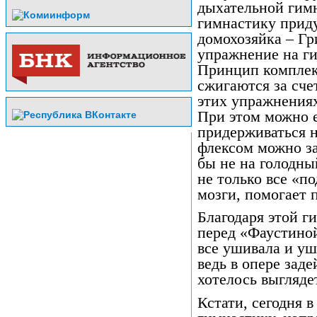
дыхательной гимн
гимнастику прид
домохозяйка – Гр
упражнение на г
Принцип комплек
сжигаются за сче
этих упражнениях
При этом можно е
придерживаться н
флексом можно за
бы не на голодны
не только все «п
мозги, помогает 
Благодаря этой г
перед «Фаустиной
все ушивала и уш
ведь в опере зад
хотелось выгляде
Кстати, сегодня 