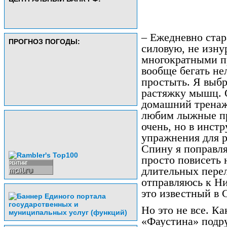
– Ежедневно стар
ПРОГНОЗ ПОГОДЫ:
силовую, не изну
многократными п
вообще бегать не
простыть. Я выбр
растяжку мышц. 
домашний тренаж
любим лыжные про
очень, но в инст
упражнения для р
Спину я поправля
просто повисеть 
длительных пере
отправляюсь к Н
это известный в
Но это не все. К
«Фаустина» подр