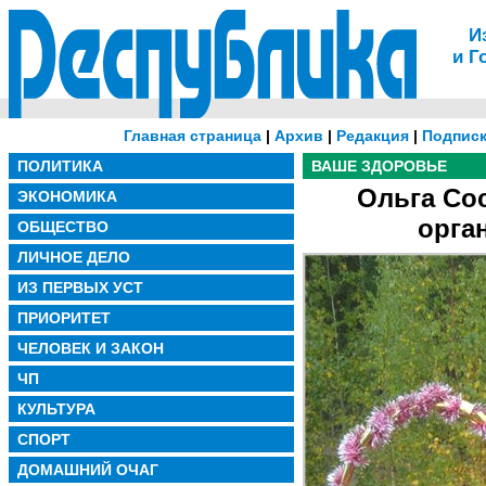
И
и Г
Главная страница
|
Архив
|
Редакция
|
Подписк
ПОЛИТИКА
ВАШЕ ЗДОРОВЬЕ
Ольга Сос
ЭКОНОМИКА
орга
ОБЩЕСТВО
ЛИЧНОЕ ДЕЛО
ИЗ ПЕРВЫХ УСТ
ПРИОРИТЕТ
ЧЕЛОВЕК И ЗАКОН
ЧП
КУЛЬТУРА
СПОРТ
ДОМАШНИЙ ОЧАГ