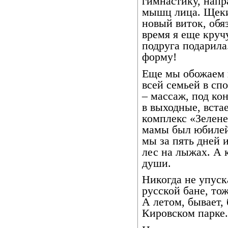
гимнастику, напр
мышц лица. Щеки
новый виток, обя
время я еще круч
подруга подарила
форму!
Еще мы обожаем п
всей семьей в сп
– массаж, под ко
в выходные, вста
комплекс «Зелен
мамы был юбилей,
мы за пять дней 
лес на лыжах. А 
души.
Никогда не упуск
русской бане, то
А летом, бывает, 
Кировском парке.