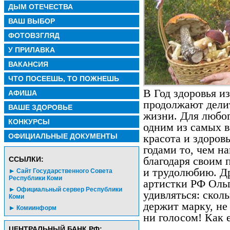
ДЫМ ОТЕЧЕСТВА
ВАШ ВЫБОР
ФОТОВЗГЛЯД
У ПРИЛАВКА
ВАКАНСИЯ
ЧТО ПОСЕЕШЬ, ТО ПОЖНЕШЬ
В Год здоровья и
АФИША
продолжают делит
ВАШЕ ЗДОРОВЬЕ
жизни. Для любог
КОНКУРСЫ
одним из самых в
ОФИЦИАЛЬНЫЕ ДОКУМЕНТЫ
красота и здоровь
годами то, чем н
CСЫЛКИ:
благодаря своим 
и трудолюбию. Д
Сайт Государственного Совета
Республики Коми
артистки РФ Оль
Официальный сервер Республики
удивляться: скол
Коми
держит марку, не
Комиинформ
ни голосом! Как е
ЦЕНТРАЛЬНЫЙ БАНК РФ: