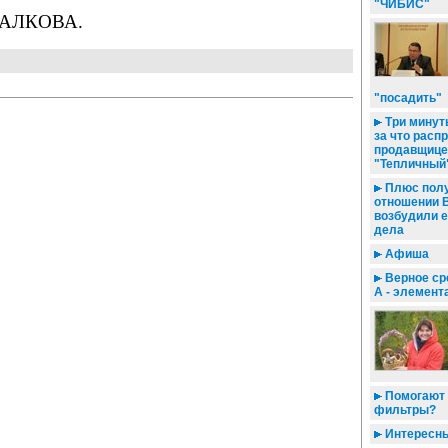
"ЧИБИС"
ПАЛКОВА.
"посадить"
Три минуты
за что расп
продавщице
"Тепличный
Плюс получ
отношении 
возбудили 
дела
Афиша
Верное сре
А - элемент
Помогают 
фильтры?
Интересны