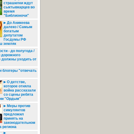
страшилки ждут
сыктывкарцев во
время
"Библионочи"
До Аникеева
далеко / Самым
богатым
депутатом
Госдумы РФ
аш земляк
сти - до полугода /
 дорожного
е должны уходить от
 блогеры "отвечать
О детстве,
которое отняла
война рассказали
со сцены ребята
дии "Ордым"
Меры против
симулянтов
предложил
принять на
законодательном
а региона