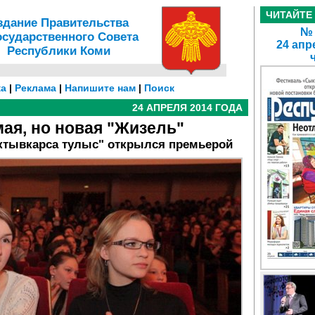
ЧИТАЙТЕ
здание Правительства
№ 
осударственного Совета
24 апр
Республики Коми
а
|
Реклама
|
Напишите нам
|
Поиск
24 АПРЕЛЯ 2014 ГОДА
ая, но новая "Жизель"
ктывкарса тулыс" открылся премьерой