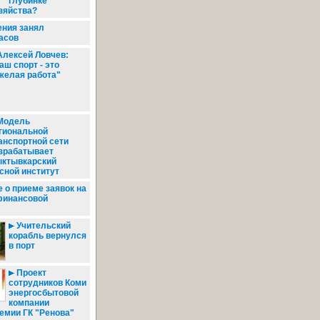
глубинке
зяйства?
ения занял
асов
лексей Ловчев:
аш спорт - это
желая работа"
Модель
гиональной
анспортной сети
зрабатывает
ктывкарский
сной институт
 о приеме заявок на
финансовой
Учительский
корабль вернулся
в порт
Проект
сотрудников Коми
энергосбытовой
компании
емии ГК "Ренова"