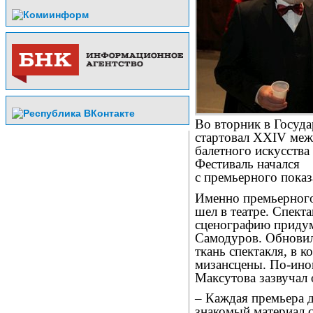
Во вторник в Госуда
стартовал XXIV меж
балетного искусства
Фестиваль начался
с премьерного показ
Именно премьерного,
шел в театре. Спект
сценографию приду
Самодуров. Обновил
ткань спектакля, в 
мизансцены. По-ино
Максутова зазвучал 
– Каждая премьера д
знакомый материал с