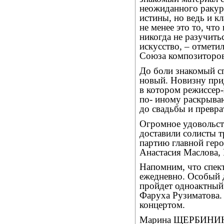
неожиданного ракур
истины, но ведь и к
не менее это то, чт
никогда не разучить
искусство, – отмети
Союза композиторов
До боли знакомый сп
новый. Новизну прид
в котором режиссер
по- иному раскрыва
до свадьбы и превра
Огромное удовольст
доставили солисты 
партию главной гер
Анастасия Маслова, 
Напомним, что спект
ежедневно. Особый д
пройдет одноактный
Фаруха Рузиматова. 
концертом.
Марина ЩЕРБИНИ