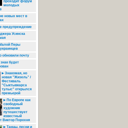
проходит форум
молодых
в
ие новых мест в
ах
е предупреждение
джера Усинска
мая
Малой Перы
 украинцев
о обновили почту
знак будет
рован
Знакомая, но
новая "Жизель" /
Фестиваль
"Сыктывкарса
тулыс" открылся
премьерой
По Европе как
свободный
художник
путешествует
известный
т Виктор Порохня
Танцы, песни и