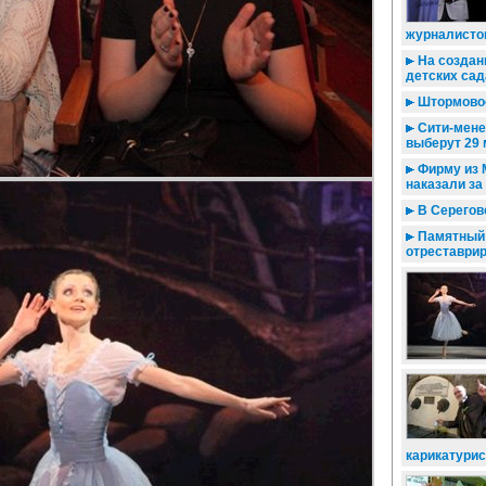
журналисто
На создан
детских сад
Штормово
Сити-мене
выберут 29 
Фирму из 
наказали за
В Серегов
Памятный 
отреставри
карикатурис