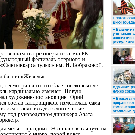
Благотвори
Дню Побед
Вышли из н
учитываютс
инициативы
республики 
рственном театре оперы и балета РК
дународный фестиваль оперного и
 «Сыктывкарса тулыс» им. И. Бобраковой.
а балета «Жизель».
 несмотря на то что балет несколько лет
Администра
акль кардинально изменен. Новую
нужно сокр
мал художник-постановщик Юрий
Брикеты и
ся состав танцовщиков, изменилась сама
приравняют
компенсации
котором появились дополнительные
отопление 
му под руководством дирижера Азата
оркестр.
ля меня – праздник. Это шанс взглянуть на
овершенно с иного, порой вовсе