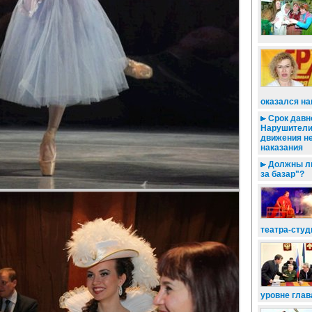
оказался н
Срок давно
Нарушители
движения н
наказания
Должны ли
за базар"?
театра-сту
уровне глав