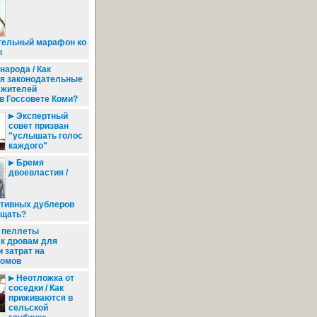
тельный марафон ко
ы
арода / Как
я законодательные
 жителей
в Госсовете Коми?
Экспертный
совет призван
"услышать голос
каждого"
Бремя
двоевластия /
тивных дублеров
ащать?
 пеллеты
 к дровам для
 затрат на
домов
Неотложка от
соседки / Как
приживаются в
сельской