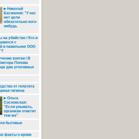
Николай
Басманов: "У нас
нет цели
обязательно кого-
нибудь
 на убийство / Кто и
равился с
й в павильоне ООО
"?
ение взятки / В
Виктора Попова
еще два уголовных
дство от гепатита
арная гигиена
Ольга
Сосновская:
"Если унывать,
организм ответит
тем же"
ли бытовые
е факты о крови