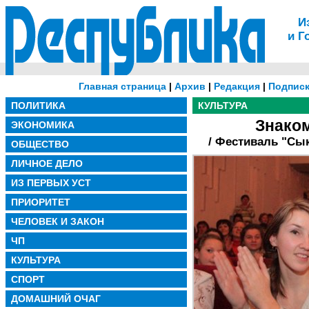
И
и Г
Главная страница
|
Архив
|
Редакция
|
Подписк
ПОЛИТИКА
КУЛЬТУРА
Знаком
ЭКОНОМИКА
/ Фестиваль "Сы
ОБЩЕСТВО
ЛИЧНОЕ ДЕЛО
ИЗ ПЕРВЫХ УСТ
ПРИОРИТЕТ
ЧЕЛОВЕК И ЗАКОН
ЧП
КУЛЬТУРА
СПОРТ
ДОМАШНИЙ ОЧАГ