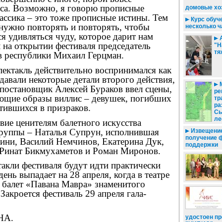
са. Возможно, я говорю прописные
домовые хо
лассика – это тоже прописные истины. Тем
Курс обуч
о нужно повторять и повторять, чтобы
несколько ч
ся удивляться чуду, которое дарит нам
А
л на открытии фестиваля председатель
"Н
тя
 республики Михаил Герцман.
ектакль действительно воспринимался как
авали некоторые детали второго действия,
-постановщик Алексей Бураков ввел сцены,
ре
ющие образы виллис – девушек, погибших
тр
ра
тившихся в призраков.
Сы
ле
вие ценителям балетного искусства
труппы – Наталья Супрун, исполнившая
Извещение
получение 
оини, Василий Немчинов, Екатерина Дук,
поддержки
Ринат Бикмухаметов и Роман Ми­ро­нов.
акли фестиваля будут идти практически
ень выпадает на 28 апреля, когда в театре
 балет «Павана Мавра» знаменитого
Закроется фестиваль 29 апреля гала-
НА.
удостоен пр