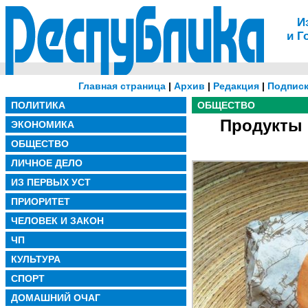
И
и Г
Главная страница
|
Архив
|
Редакция
|
Подписк
ПОЛИТИКА
ОБЩЕСТВО
Продукты 
ЭКОНОМИКА
ОБЩЕСТВО
ЛИЧНОЕ ДЕЛО
ИЗ ПЕРВЫХ УСТ
ПРИОРИТЕТ
ЧЕЛОВЕК И ЗАКОН
ЧП
КУЛЬТУРА
СПОРТ
ДОМАШНИЙ ОЧАГ