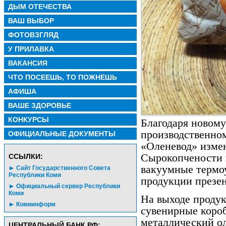
ДЫМ ОТЕЧЕСТВА
ВАШ ВЫБОР
ФОТОВЗГЛЯД
У ПРИЛАВКА
ВАКАНСИЯ
ЧТО ПОСЕЕШЬ, ТО ПОЖНЕШЬ
АФИША
ВАШЕ ЗДОРОВЬЕ
КОНКУРСЫ
Благодаря новом
производственном
ОФИЦИАЛЬНЫЕ ДОКУМЕНТЫ
«Оленевод» изме
Сырокопчености 
CСЫЛКИ:
вакуумные термоу
Сайт Государственного Совета
Республики Коми
продукции презе
Официальный сервер Республики
Коми
На выходе продук
Комиинформ
сувенирные короб
металлический ол
ЦЕНТРАЛЬНЫЙ БАНК РФ: