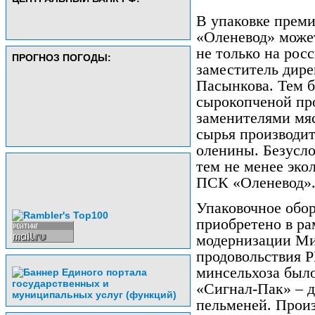
В упаковке прем
«Оленевод» може
не только на рос
ПРОГНОЗ ПОГОДЫ:
заместитель дир
Пасынкова. Тем б
сырокопченой про
заменителями мяс
сырья производи
оленины. Безусло
тем не менее эко
ПСК «Оленевод»
Упаковочное обор
приобретено в р
модернизации Мин
продовольствия Р
минсельхоза было
«Сигнал-Пак» – д
пельменей. Прои