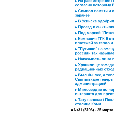
На рассмотрение Пр
согласно которому 
Символ памяти и с
заранее
В Усинске одобрил
Проезд в сыктывка
Под маркой "Пиже
Компания ТГК-9 о
платежей за тепло и
"Путинки" на смен
россиян так назыв
Наказывать ли за 
Хранилище замедле
радиационных отход
Был бы лес, а топо
Сыктывкаре теперь 
администрацией
Милосердие по но
интерната для прес
Тату напоказ / Пок
столице Коми
№31 (5106) - 25 марта