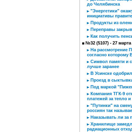
до Челябинска
"Энергетики" окаж
инициативы правит
Продукты из олен
Переправы закры
Как получить пен
№32 (5107) - 27 марта
На рассмотрение Пр
согласно которому 
Символ памяти и сл
лучше заранее
В Усинске одобрил
Проезд в сыктывка
Под маркой "Пиже
Компания ТГК-9 о
платежей за тепло и
"Путинки" на смен
россиян так назыв
Наказывать ли за 
Хранилище замедле
радиационных отхо