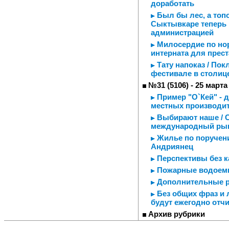
доработать
Был бы лес, а топо
Сыктывкаре теперь 
администрацией
Милосердие по но
интерната для прес
Тату напоказ / Пок
фестивале в столиц
№31 (5106) - 25 марта
Пример "О`Кей" - 
местных производи
Выбирают наше / С
международный ры
Жилье по поручен
Андриянец
Перспективы без ка
Пожарные водоемы
Дополнительные 
Без общих фраз и 
будут ежегодно отч
Архив рубрики