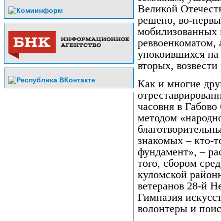
Великой Отечест
решено, во-первы
мобилизованных 
реввоенкоматом, 
упокоившихся на 
вторых, возвести
Как и многие дру
отреставрирован
часовня в Габово
методом «народн
благотворительны
знакомых – кто-то
фундамент», – ра
того, сбором сре
куломской районн
ветеранов 28-й Н
Гимназия искусст
волонтеры и поис