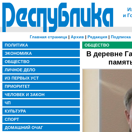
И
и Г
Главная страница
|
Архив
|
Редакция
|
Подписка
ПОЛИТИКА
ОБЩЕСТВО
В деревне Г
ЭКОНОМИКА
память
ОБЩЕСТВО
ЛИЧНОЕ ДЕЛО
ИЗ ПЕРВЫХ УСТ
ПРИОРИТЕТ
ЧЕЛОВЕК И ЗАКОН
ЧП
КУЛЬТУРА
СПОРТ
ДОМАШНИЙ ОЧАГ