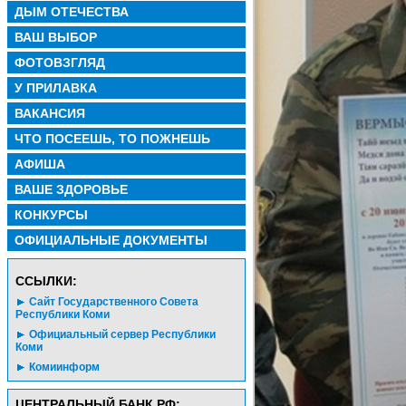
ДЫМ ОТЕЧЕСТВА
ВАШ ВЫБОР
ФОТОВЗГЛЯД
У ПРИЛАВКА
ВАКАНСИЯ
ЧТО ПОСЕЕШЬ, ТО ПОЖНЕШЬ
АФИША
ВАШЕ ЗДОРОВЬЕ
КОНКУРСЫ
ОФИЦИАЛЬНЫЕ ДОКУМЕНТЫ
CСЫЛКИ:
Сайт Государственного Совета
Республики Коми
Официальный сервер Республики
Коми
Комиинформ
ЦЕНТРАЛЬНЫЙ БАНК РФ: