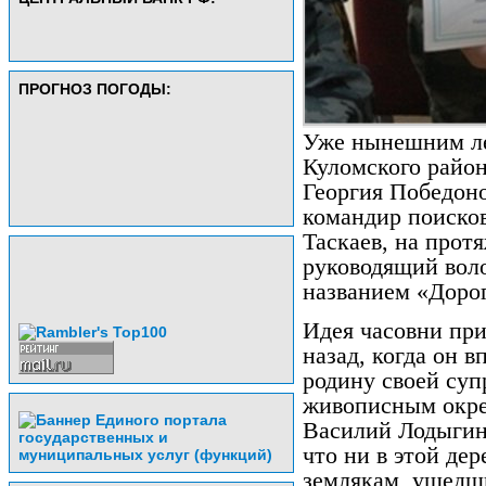
ПРОГНОЗ ПОГОДЫ:
Уже нынешним ле
Куломского район
Георгия Победоно
командир поисков
Таскаев, на прот
руководящий вол
названием «Дорог
Идея часовни при
назад, когда он 
родину своей суп
живописным окре
Василий Лодыгин.
что ни в этой дер
землякам, ушедш