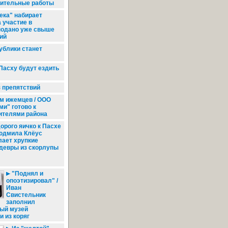
пительные работы
ека" набирает
а участие в
подано уже свыше
ий
ублики станет
Пасху будут ездить
з препятствий
м ижемцев / ООО
и" готово к
ителями района
орого яичко к Пасхе
Людмила Клёус
лает хрупкие
девры из скорлупы
"Поднял и
опоэтизировал" /
Иван
Свистельник
заполнил
ый музей
 из коряг