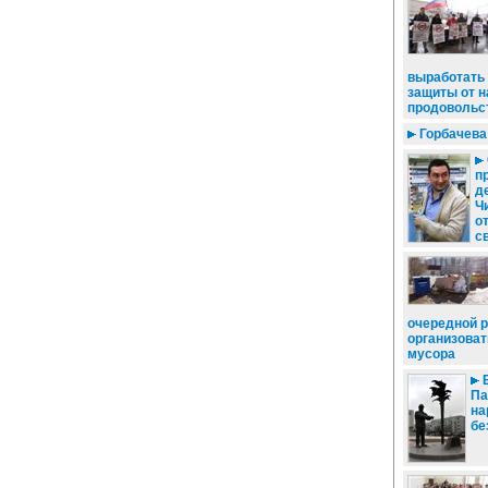
выработать
защиты от 
продовольс
Горбачева
п
д
Ч
о
с
очередной 
организоват
мусора
Б
Па
на
бе