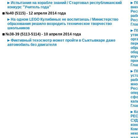
Испытания на корабле знаний / Стартовал республиканский
ПО
конкурс "Учитель года"
вне
Рес
№40 (5115) - 12 апреля 2014 года
раб
На одном LEGO Кулибиных не воспитаешь / Министерство
Рес
образования решило возродить техническое творчество
Гла
школьников
ПО
№38-39 (5113-5114) - 10 апреля 2014 года
утв
орг
Фиктивный техосмотр может пройти в Сыктывкаре даже
пер
автомобиль без двигателя
обр
общ
изу
про
Гла
ПО
уст
раб
мно
Рес
опе
сфо
кап
Гла
Ко
РЕ
СУД
кон
Ком
нек
жал