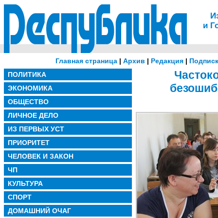
И
и Г
Главная страница
|
Архив
|
Редакция
|
Подписк
Частоко
ПОЛИТИКА
безошиб
ЭКОНОМИКА
ОБЩЕСТВО
ЛИЧНОЕ ДЕЛО
ИЗ ПЕРВЫХ УСТ
ПРИОРИТЕТ
ЧЕЛОВЕК И ЗАКОН
ЧП
КУЛЬТУРА
СПОРТ
ДОМАШНИЙ ОЧАГ