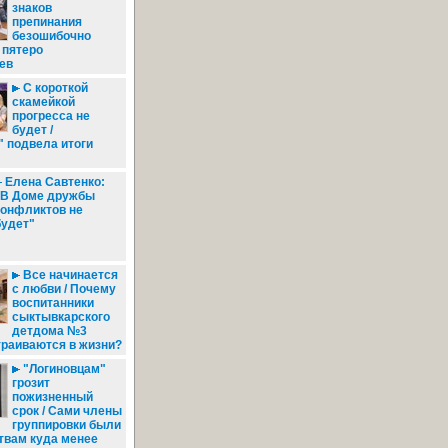
знаков
препинания
безошибочно
 пятеро
ев
С короткой
скамейкой
прогресса не
будет /
 подвела итоги
Елена Савтенко:
"В Доме дружбы
конфликтов не
будет"
Все начинается
с любви / Почему
воспитанники
сыктывкарского
детдома №3
траиваются в жизни?
"Логиновцам"
грозит
пожизненный
срок / Сами члены
группировки были
твам куда менее