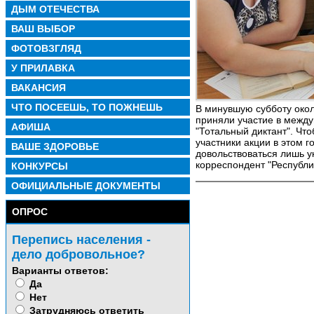
ДЫМ ОТЕЧЕСТВА
ВАШ ВЫБОР
ФОТОВЗГЛЯД
У ПРИЛАВКА
ВАКАНСИЯ
ЧТО ПОСЕЕШЬ, ТО ПОЖНЕШЬ
В минувшую субботу окол
приняли участие в межд
АФИША
"Тотальный диктант". Чт
участники акции в этом г
ВАШЕ ЗДОРОВЬЕ
довольствоваться лишь 
корреспондент "Республ
КОНКУРСЫ
ОФИЦИАЛЬНЫЕ ДОКУМЕНТЫ
ОПРОС
Перепись населения -
дело добровольное?
Варианты ответов:
Да
Нет
Затрудняюсь ответить