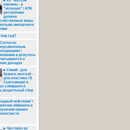
Из "желтой"
корзины - в
"зеленую" / АПК
республики
должен
 собственные меры
наплыва импортного
твия
 под суд?
Согласно
редъявленным
екларациям /
иновники и депутаты
тчитываются о
воих доходах
Синий - для
бумаги, желтый -
для пластика / В
Сыктывкаре в
раз собираются
ь раздельный сбор
едный нефтяник! /
мятник обвинили в
рушении правил
зопасности
Частокол из