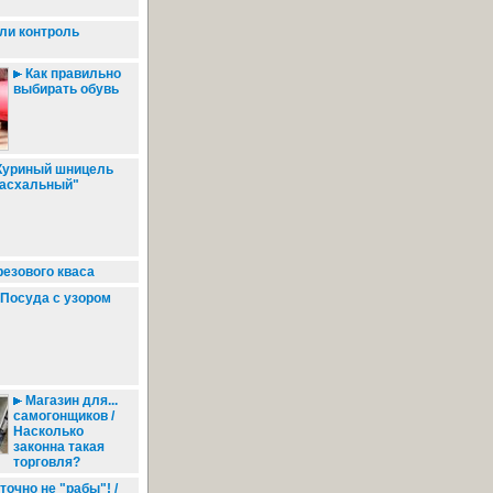
ли контроль
Как правильно
выбирать обувь
уриный шницель
асхальный"
резового кваса
Посуда с узором
Магазин для...
самогонщиков /
Насколько
законна такая
торговля?
точно не "рабы"! /