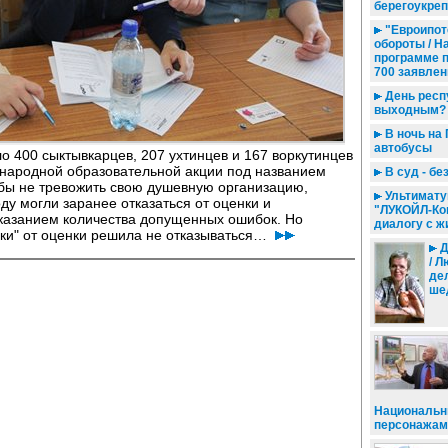
берегоукре
"Евроипот
обороты / Н
программе 
700 заявлен
День респ
выходным?
В ночь на 
автобусы
о 400 сыктывкарцев, 207 ухтинцев и 167 воркутинцев
ународной образовательной акции под названием
В суд - бе
обы не тревожить свою душевную организацию,
Ультимату
оду могли заранее отказаться от оценки и
"ЛУКОЙЛ-Ком
указанием количества допущенных ошибок. Но
диалогу с ж
ики" от оценки решила не отказываться…
Д
/ 
де
ше
Национальн
персонажами