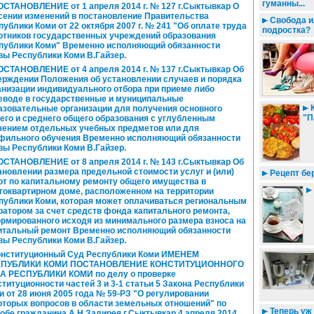
гуманны...
СТАНОВЛЕНИЕ от 1 апреля 2014 г. № 127 г.Сыктывкар О
сении изменений в постановление Правительства
Свобода и
публики Коми от 22 октября 2007 г. № 241 "Об оплате труда
подростка?
отников государственных учреждений образования
публики Коми" Временно исполняющий обязанности
вы Республики Коми В.Гайзер.
СТАНОВЛЕНИЕ от 4 апреля 2014 г. № 137 г.Сыктывкар Об
ерждении Положения об установлении случаев и порядка
анизации индивидуального отбора при приеме либо
еводе в государственные и муниципальные
К
азовательные организации для получения основного
"П
его и среднего общего образования с углубленным
чением отдельных учебных предметов или для
фильного обучения Временно исполняющий обязанности
вы Республики Коми В.Гайзер.
СТАНОВЛЕНИЕ от 8 апреля 2014 г. № 143 г.Сыктывкар Об
ановлении размера предельной стоимости услуг и (или)
Рецепт бе
от по капитальному ремонту общего имущества в
гоквартирном доме, расположенном на территории
публики Коми, которая может оплачиваться региональным
ратором за счет средств фонда капитального ремонта,
рмированного исходя из минимального размера взноса на
итальный ремонт Временно исполняющий обязанности
вы Республики Коми В.Гайзер.
нституционный Суд Республики Коми ИМЕНЕМ
СПУБЛИКИ КОМИ ПОСТАНОВЛЕНИЕ КОНСТИТУЦИОННОГО
А РЕСПУБЛИКИ КОМИ по делу о проверке
ституционности частей 3 и 3-1 статьи 5 Закона Республики
и от 28 июня 2005 года № 59-РЗ "О регулировании
оторых вопросов в области земельных отношений" по
Теперь уж 
обе гражданина А.Н.Задирея г.Сыктывкар 4 апреля 2014