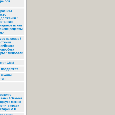
крылся
росьбы
есто
едложений /
нстантин
маданов искал
районе рецепты
ики
урс на север /
астники
ссийского
топробега
ярье" миновали
етит СМИ
 поддержат
е школы
нтин
рэкол с
авами / Отныне
Воркуте можно
лучить права
егории А II