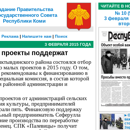
ЧИТАЙТЕ В Н
здание Правительства
№ 10 (
осударственного Совета
3 февраля 
Республики Коми
втор
|
Реклама
|
Напишите нам
|
Поиск
3 ФЕВРАЛЯ 2015 ГОДА
 проекты поддержат
ктывдинского района состоялся отбор
ю малых проектов в 2015 году. О том,
т рекомендованы к финансированию в
пециальная комиссия, в состав которой
и районной администрации и
проектов от администраций сельских
ния культуры, предпринимателей
брали пять. Финансовую поддержку
ьный предприниматель Сеферулла
О
ние производства по переработке
важ
ст
еленец. СПК «Палевицы» получит
За