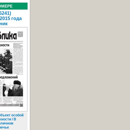
ОМЕРЕ
5241)
2015 года
ник
бъект особой
ности / В
оличном
речье