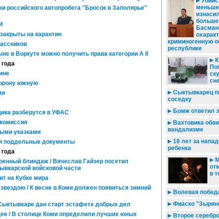
Убийс
меньше
ики российского автопробега "Бросок в Заполярье"
изнасил
больше 
И
Басман
закрыты на карантин
охарак
криминогенную о
ассников
республике
ыне в Воркуте можно получить права категории А II
К
 года
По
ине
ск
сн
торону южную
Сыктывкарец п
ми
соседку
Бомж ответил з
ика разберутся в УФАС
 комиссия
Вахтовика обви
вандализме
ными указками
18 лет за напад
и поддельные документы
ребенка
 года
М
оенный блиндаж / Вячеслав Гайзер посетил
от
ывкарской войсковой части
в т
т на Кубке мира
вездою / К весне в Коми должен появиться зимний
Волевая побед
Фиаско "Зырян
 Сыктывкаре дан старт эстафете добрых дел
ее / В столице Коми определили лучших юных
Второе серебр