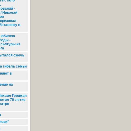
тв стало
,
ований -
/ Николай
ов
теризовал
бстановку в
 юбилею
беды -
ульптуры из
ега
ытался сжечь
а гибель семьи
няют в
ение на
ихаил Герцман
метил 70-летие
еатре
а
очки"
о