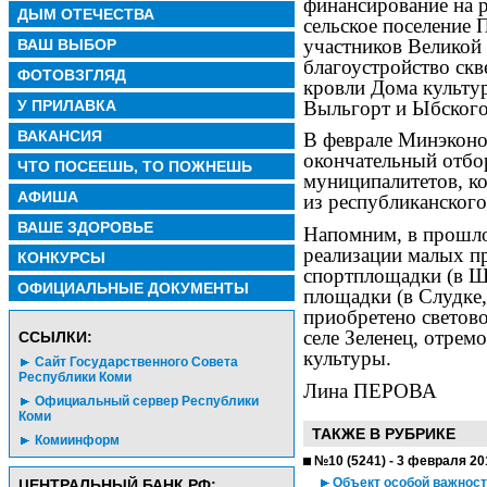
финансирование на 
ДЫМ ОТЕЧЕСТВА
сельское поселение 
участников Великой
ВАШ ВЫБОР
благоустройство скв
ФОТОВЗГЛЯД
кровли Дома культу
Выльгорт и Ыбского
У ПРИЛАВКА
ВАКАНСИЯ
В феврале Минэконо
окончательный отбо
ЧТО ПОСЕЕШЬ, ТО ПОЖНЕШЬ
муниципалитетов, к
АФИША
из республиканского
ВАШЕ ЗДОРОВЬЕ
Напомним, в прошло
реализации малых п
КОНКУРСЫ
спортплощадки (в Ш
ОФИЦИАЛЬНЫЕ ДОКУМЕНТЫ
площадки (в Слудке,
приобретено светов
селе Зеленец, отрем
CСЫЛКИ:
культуры.
Сайт Государственного Совета
Республики Коми
Лина ПЕРОВА
Официальный сервер Республики
Коми
ТАКЖЕ В РУБРИКЕ
Комиинформ
№10 (5241) - 3 февраля 20
Объект особой важност
ЦЕНТРАЛЬНЫЙ БАНК РФ: