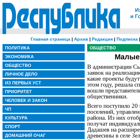
И
и Г
Главная страница
|
Архив
|
Редакция
|
Подписка
ПОЛИТИКА
ОБЩЕСТВО
Малые
ЭКОНОМИКА
ОБЩЕСТВО
В администрации Сы
заявок на реализаци
ЛИЧНОЕ ДЕЛО
какие проекты буду
ИЗ ПЕРВЫХ УСТ
этом году, решала с
вошли представител
ПРИОРИТЕТ
общественники.
ЧЕЛОВЕК И ЗАКОН
Всего поступило 20 
ЧП
поселений, управле
района. Из них ото
КУЛЬТУРА
получат индивидуал
СПОРТ
Дадашев на расшире
древесины в селе З
ДОМАШНИЙ ОЧАГ