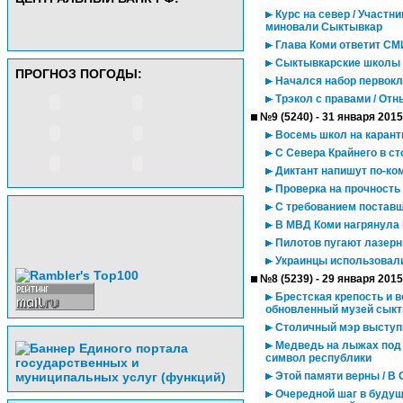
Курс на север / Участн
миновали Сыктывкар
Глава Коми ответит СМ
Сыктывкарские школы 
ПРОГНОЗ ПОГОДЫ:
Начался набор первокл
Трэкол с правами / Отн
№9 (5240) - 31 января 2015
Восемь школ на карант
С Севера Крайнего в с
Диктант напишут по-ко
Проверка на прочность
С требованием поставщ
В МВД Коми нагрянула
Пилотов пугают лазер
Украинцы использовал
№8 (5239) - 29 января 2015
Брестская крепость и в
обновленный музей сыкт
Столичный мэр выступи
Медведь на лыжах под з
символ республики
Этой памяти верны / В
Очередной шаг в будущ