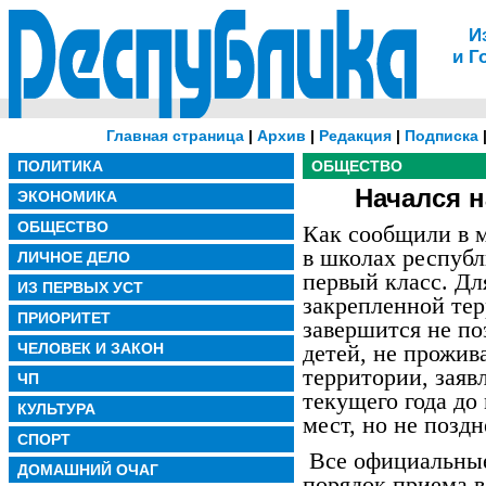
И
и Г
Главная страница
|
Архив
|
Редакция
|
Подписка
ПОЛИТИКА
ОБЩЕСТВО
Начался 
ЭКОНОМИКА
ОБЩЕСТВО
Как сообщили в 
в школах республ
ЛИЧНОЕ ДЕЛО
первый класс. Дл
ИЗ ПЕРВЫХ УСТ
закрепленной тер
ПРИОРИТЕТ
завершится не по
ЧЕЛОВЕК И ЗАКОН
детей, не прожи
территории, заяв
ЧП
текущего года до
КУЛЬТУРА
мест, но не поздн
СПОРТ
Все официальны
ДОМАШНИЙ ОЧАГ
порядок приема в