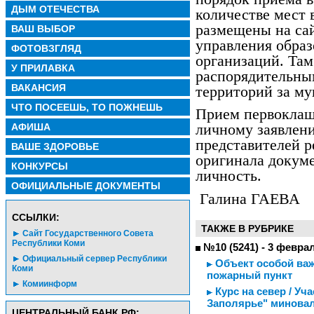
ДЫМ ОТЕЧЕСТВА
количестве мест 
размещены на са
ВАШ ВЫБОР
управления образ
ФОТОВЗГЛЯД
организаций. Там
У ПРИЛАВКА
распорядительны
ВАКАНСИЯ
территорий за м
ЧТО ПОСЕЕШЬ, ТО ПОЖНЕШЬ
Прием первоклаш
АФИША
личному заявлен
представителей р
ВАШЕ ЗДОРОВЬЕ
оригинала докуме
КОНКУРСЫ
личность.
ОФИЦИАЛЬНЫЕ ДОКУМЕНТЫ
Галина ГАЕВА
CСЫЛКИ:
ТАКЖЕ В РУБРИКЕ
Сайт Государственного Совета
Республики Коми
№10 (5241) - 3 февра
Официальный сервер Республики
Объект особой важ
Коми
пожарный пункт
Комиинформ
Курс на север / Уч
Заполярье" минова
ЦЕНТРАЛЬНЫЙ БАНК РФ: