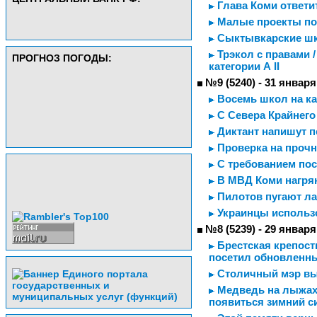
Глава Коми ответ
Малые проекты по
Сыктывкарские шк
Трэкол с правами 
ПРОГНОЗ ПОГОДЫ:
категории А II
№9 (5240) - 31 января
Восемь школ на ка
С Севера Крайнего
Диктант напишут п
Проверка на прочн
С требованием пос
В МВД Коми нагря
Пилотов пугают л
Украинцы использ
№8 (5239) - 29 января
Брестская крепост
посетил обновленны
Столичный мэр выс
Медведь на лыжах 
появиться зимний с