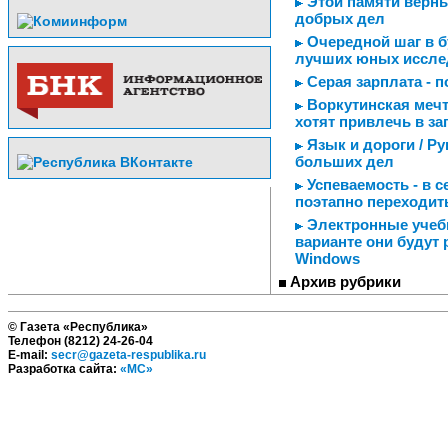
Этой памяти верны
добрых дел
Очередной шаг в б
лучших юных иссле
Серая зарплата - п
Воркутинская мечта
хотят привлечь в з
Язык и дороги / Р
больших дел
Успеваемость - в 
поэтапно переходит
Электронные учебн
варианте они будут 
Windows
Архив рубрики
© Газета «Республика»
Телефон (8212) 24-26-04
E-mail:
secr@gazeta-respublika.ru
Разработка сайта:
«МС»