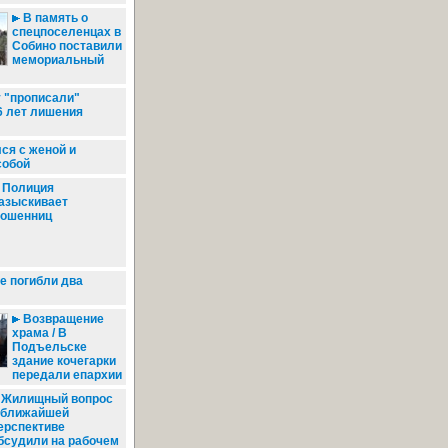
В память о
спецпоселенцах в
Собино поставили
мемориальный
"прописали"
6 лет лишения
ся с женой и
собой
Полиция
азыскивает
ошенниц
е погибли два
Возвращение
храма / В
Подъельске
здание кочегарки
передали епархии
Жилищный вопрос
 ближайшей
ерспективе
бсудили на рабочем