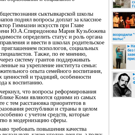
с
Г
обществознания сыктывкарской школы
апов поднял вопросы доплат за классное
ктор Гимназии искусств при Главе
мени Ю.А.Спиридонова Мария Кузьбожева
возродили 
одимости определить статус и роль органа
вальс"
правления и ввести в школах родительское
На
с приглашением психологов, социальных
без
специалистов. Также, по ее мнению,
зав
через систему грантов поддерживать
при
ленные на укрепление института семьи:
жительного опыта семейного воспитания,
 ценностей и традиций, особенности
с
ода к воспитанию.
дчеркнул, что вопросы реформирования
ублике Коми являются одними из самых
е с тем расстановка приоритетов в
разования республики и страны в целом
особенно с учетом средств, которые
ство в модернизацию сферы.
раво требовать повышения качества
вкладывать какие угодно деньги, а толку