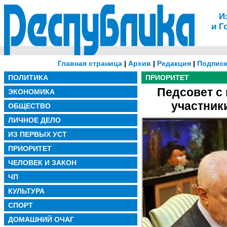
И
и Г
Главная страница
|
Архив
|
Редакция
|
Подписк
ПОЛИТИКА
ПРИОРИТЕТ
Педсовет с
ЭКОНОМИКА
участник
ОБЩЕСТВО
ЛИЧНОЕ ДЕЛО
ИЗ ПЕРВЫХ УСТ
ПРИОРИТЕТ
ЧЕЛОВЕК И ЗАКОН
ЧП
КУЛЬТУРА
СПОРТ
ДОМАШНИЙ ОЧАГ