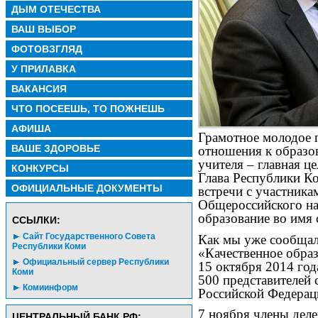
ДЫМ ОТЕЧЕСТВА
ВАШ ВЫБОР
ФОТОВЗГЛЯД
У ПРИЛАВКА
ВАКАНСИЯ
ЧТО ПОСЕЕШЬ, ТО ПОЖНЕШЬ
АФИША
Грамотное молодое п
ВАШЕ ЗДОРОВЬЕ
отношения к образо
учителя – главная ц
КОНКУРСЫ
Глава Республики К
ОФИЦИАЛЬНЫЕ ДОКУМЕНТЫ
встречи с участник
Общероссийского на
образование во имя 
CСЫЛКИ:
Сайт Государственного Совета
Как мы уже сообща
Республики Коми
«Качественное образ
Официальный сервер Республики
15 октября 2014 год
Коми
500 представителей 
Комиинформ
Российской Федерац
7 ноября члены дел
ЦЕНТРАЛЬНЫЙ БАНК РФ: