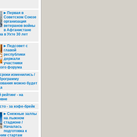
Первая в
Советском Союзе
организация
ветеранов войны
в Афганистане
а в Ухте 30 лет
Педсовет с
главой
республики
держали
участники
кого форума
сроки изменились /
 Программу
ования можно будет
да
рейтинг - на
овне
то - за кофе-брейк
Снежные залпы
на лыжном
стадионе /
Началась
подготовка к
ним стартам