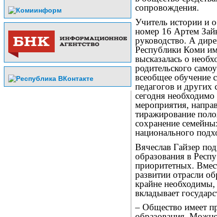
сопровождения.
Учитель истории и 
номер 16 Артем Зайн
руководство. А дире
Республики Коми и
высказалась о необх
родительского самоу
всеобщее обучение 
педагогов и других 
сегодня необходимо 
мероприятия, направ
тиражирование поло
сохранение семейных
национального подх
Вячеслав Гайзер по
образования в Респ
приоритетных. Вмест
развитии отрасли об
крайне необходимы, 
вкладывает государ
– Общество имеет п
образования. Можно 