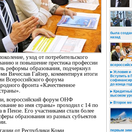
была создан
назад
околение, уход от потребительского
ванию и повышение престижа профессии
всероссийс
ель реформы образования, подчеркнул
Условия и 
оми Вячеслав Гайзер, комментируя итоги
Вступить в
ами Всероссийского форума
софинансир
родного фронта «Качественное
до конца го
страны».
Кредитный 
высоком ур
ли, всероссийский форум ОНФ
Второе мес
ование во имя страны» проходил с 14 по
а в Пензе. Его участниками стали более
сферы образования из разных субъектов
ии.
егации от Республики Коми
первым зим