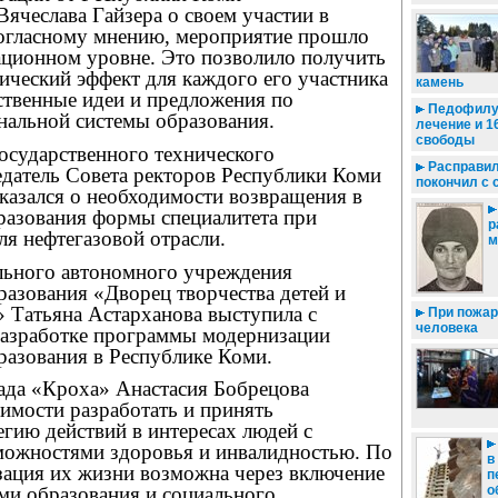
ячеслава Гайзера о своем участии в
огласному мнению, мероприятие прошло
ационном уровне. Это позволило получить
ический эффект для каждого его участника
камень
ственные идеи и предложения по
Педофилу 
нальной системы образования.
лечение и 1
свободы
осударственного технического
Расправил
едатель Совета ректоров Республики Коми
покончил с 
казался о необходимости возвращения в
разования формы специалитета при
р
ля нефтегазовой отрасли.
м
льного автономного учреждения
азования «Дворец творчества детей и
 Татьяна Астарханова выступила с
При пожар
человека
азработке программы модернизации
разования в Республике Коми.
сада «Кроха» Анастасия Бобрецова
димости разработать и принять
гию действий в интересах людей с
ожностями здоровья и инвалидностью. По
в
зация их жизни возможна через включение
п
о
ми образования и социального