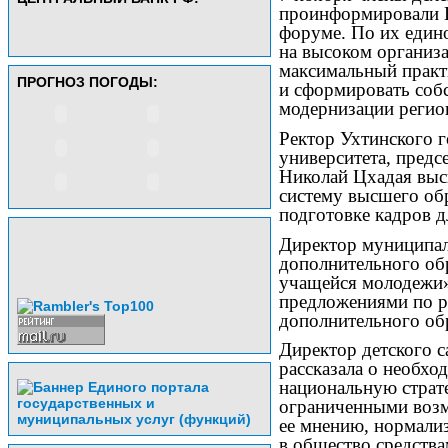
проинформировали В
форуме. По их един
на высоком организ
максимальный практ
ПРОГНОЗ ПОГОДЫ:
и сформировать соб
модернизации регио
Ректор Ухтинского г
университета, предс
Николай Цхадая выс
систему высшего об
подготовке кадров д
Директор муниципа
дополнительного обр
учащейся молодежи»
предложениями по р
дополнительного об
Директор детского 
рассказала о необхо
национальную страте
ограниченными возм
ее мнению, нормали
в общество средства