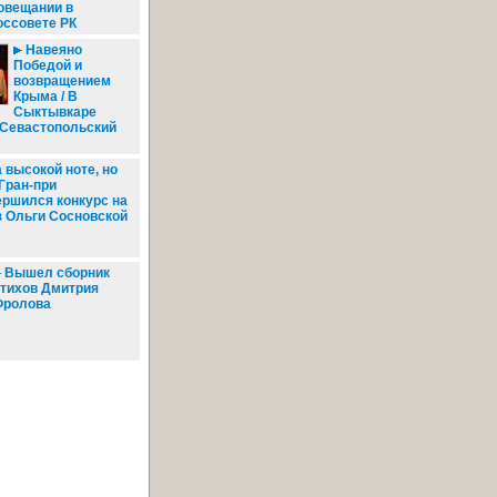
овещании в
оссовете РК
Навеяно
Победой и
возвращением
Крыма / В
Сыктывкаре
"Севастопольский
 высокой ноте, но
 Гран-при
ершился конкурс на
з Ольги Сосновской
Вышел сборник
тихов Дмитрия
Фролова