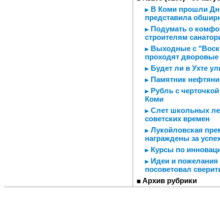
В Коми прошли Дни
представила обшир
Подумать о комфор
строителям санатор
Выходные с "Воскр
проходят дворовые
Будет ли в Ухте у
Памятник нефтяник
Рубль с черточкой
Коми
Слет школьных лес
советских времен
Лукойловская прем
награждены за успе
Курсы по инновац
Идеи и пожелания 
посоветовал сверит
Архив рубрики