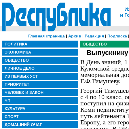
И
и Г
Главная страница
|
Архив
|
Редакция
|
Подписка
ПОЛИТИКА
ОБЩЕСТВО
Выпускнику 
ЭКОНОМИКА
ОБЩЕСТВО
В День знаний, 1 
Куломской средн
ЛИЧНОЕ ДЕЛО
мемориальная до
ИЗ ПЕРВЫХ УСТ
Г.Ф.Тимушеву.
ПРИОРИТЕТ
Георгий Тимушев
ЧЕЛОВЕК И ЗАКОН
с 4 по 10 класс, 
ЧП
поступил на физ
Коми пединститут
КУЛЬТУРА
путь лейтенанта 
СПОРТ
Европу, а его ге
ДОМАШНИЙ ОЧАГ
наградами. В 194