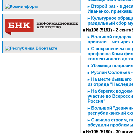
Второй раз - в де
Иваненко, приехавш
Культурное обраще
раздельный сбор м
№106 (5181) - 2 сентя
Большой подарок м
приняли… четырех 
С сохранением соц
профсоюз Коми фил
коллективного догов
Убежища попросили
Руслан Соловьев -
На месте бывшего 
из отряда "Наследи
На берегах водоем
участие во Всеросс
Россия"
Большой "девичник
республиканский сх
Сначала строим, п
обсудили проблемы
№105 (5180) - 30 авгу