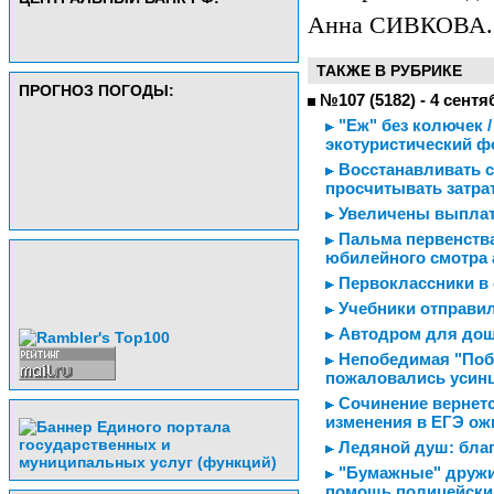
Анна СИВКОВА.
ТАКЖЕ В РУБРИКЕ
ПРОГНОЗ ПОГОДЫ:
№107 (5182) - 4 сентя
"Еж" без колючек 
экотуристический ф
Восстанавливать с
просчитывать затра
Увеличены выплат
Пальма первенства
юбилейного смотра 
Первоклассники в 
Учебники отправи
Автодром для до
Непобедимая "Побе
пожаловались усин
Сочинение вернется
изменения в ЕГЭ о
Ледяной душ: благ
"Бумажные" дружи
помощь полицейск