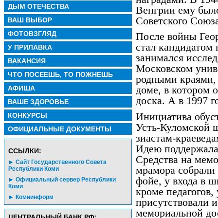
ДЫМ ОТЕЧЕСТВА
Венгрии ему было
Советского Союза
ВАШ ВЫБОР
ФОТОВЗГЛЯД
После войны Гео
стал кандидатом 
У ПРИЛАВКА
занимался исслед
ВАКАНСИЯ
Московском униве
ЧТО ПОСЕЕШЬ, ТО ПОЖНЕШЬ
родными краями, 
АФИША
доме, в котором 
доска. А в 1997 
ВАШЕ ЗДОРОВЬЕ
Инициатива обус
КОНКУРСЫ
Усть-Куломской 
ОФИЦИАЛЬНЫЕ ДОКУМЕНТЫ
зиастам-краевед
Идею поддержала
CСЫЛКИ:
Средства на мемо
Сайт Государственного Совета
мрамора собрали 
Республики Коми
фойе, у входа в 
Официальный сервер Республики
Коми
кроме педагогов,
Комиинформ
присутствовали и
мемориальной дос
ЦЕНТРАЛЬНЫЙ БАНК РФ: