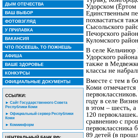
ДЫМ ОТЕЧЕСТВА
Удорском (Ёртом 
Единственным пе
ВАШ ВЫБОР
похвастаться та
ФОТОВЗГЛЯД
Сысольского райо
У ПРИЛАВКА
Печорского район
ВАКАНСИЯ
Куломского район
ЧТО ПОСЕЕШЬ, ТО ПОЖНЕШЬ
В селе Кельчиюр
АФИША
Удорского района
также в Медвежк
ВАШЕ ЗДОРОВЬЕ
классы не набрал
КОНКУРСЫ
Вместе с тем в б
ОФИЦИАЛЬНЫЕ ДОКУМЕНТЫ
Коми отмечается 
первоклассников.
CСЫЛКИ:
году в селе Визин
Сайт Государственного Совета
в этом – шесть, 
Республики Коми
120 первоклашек.
Официальный сервер Республики
Коми
сравнению с прош
Комиинформ
первоклассника б
89 детей (в прошл
ЦЕНТРАЛЬНЫЙ БАНК РФ: