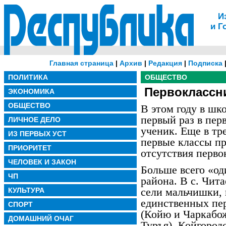
И
и Г
Главная страница
|
Архив
|
Редакция
|
Подписка
ПОЛИТИКА
ОБЩЕСТВО
Первоклассн
ЭКОНОМИКА
ОБЩЕСТВО
В этом году в шк
первый раз в пе
ЛИЧНОЕ ДЕЛО
ученик. Еще в т
ИЗ ПЕРВЫХ УСТ
первые классы пр
ПРИОРИТЕТ
отсутствия перво
ЧЕЛОВЕК И ЗАКОН
Больше всего «од
ЧП
района. В с. Чита
сели мальчишки, 
КУЛЬТУРА
единственных пе
СПОРТ
(Койю и Чаркабо
ДОМАШНИЙ ОЧАГ
Туръя), Койгород