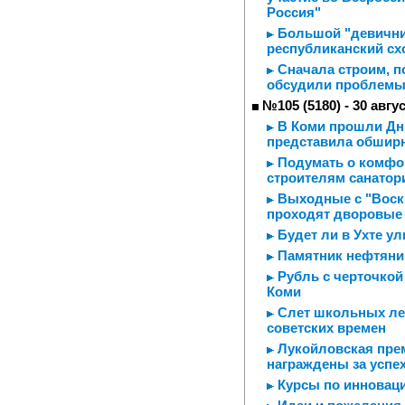
Россия"
Большой "девичник
республиканский сх
Сначала строим, п
обсудили проблемы
№105 (5180) - 30 авгу
В Коми прошли Дни
представила обшир
Подумать о комфор
строителям санатор
Выходные с "Воскр
проходят дворовые
Будет ли в Ухте у
Памятник нефтяник
Рубль с черточкой
Коми
Слет школьных лес
советских времен
Лукойловская прем
награждены за успе
Курсы по инновац