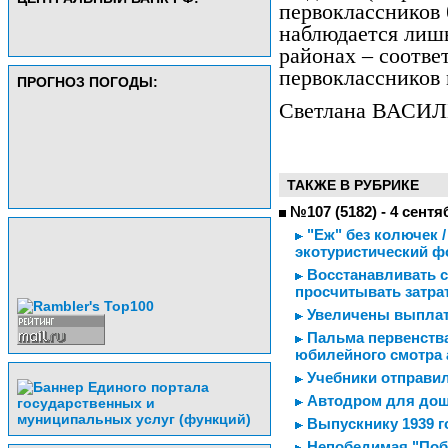
первоклассников
наблюдается лиш
районах – соотве
первоклассников
ПРОГНОЗ ПОГОДЫ:
Светлана ВАСИ
ТАКЖЕ В РУБРИКЕ
№107 (5182) - 4 сентя
"Еж" без колючек 
экотуристический ф
Восстанавливать с
просчитывать затра
Увеличены выплат
Пальма первенства
юбилейного смотра 
Учебники отправи
Автодром для до
Выпускнику 1939 го
Непобедимая "Побе