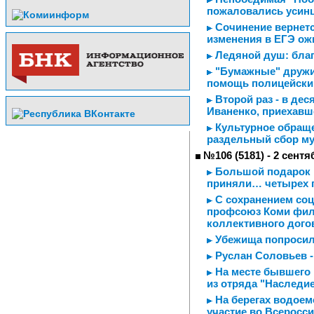
пожаловались усин
Сочинение вернется
изменения в ЕГЭ о
Ледяной душ: благ
"Бумажные" дружи
помощь полицейск
Второй раз - в де
Иваненко, приехавш
Культурное обраще
раздельный сбор м
№106 (5181) - 2 сентя
Большой подарок м
приняли… четырех 
С сохранением соц
профсоюз Коми фил
коллективного догов
Убежища попросили
Руслан Соловьев -
На месте бывшего 
из отряда "Наследи
На берегах водоем
участие во Всеросс