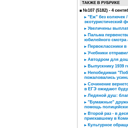
ТАКЖЕ В РУБРИКЕ
№107 (5182) - 4 сентя
"Еж" без колючек 
экотуристический ф
Увеличены выплат
Пальма первенства
юбилейного смотра 
Первоклассники в 
Учебники отправи
Автодром для до
Выпускнику 1939 го
Непобедимая "Побе
пожаловались усин
Сочинение вернется
в ЕГЭ ожидают буд
Ледяной душ: благ
"Бумажные" дружи
помощь полицейск
Второй раз - в де
приехавшему в Коми
Культурное обраще