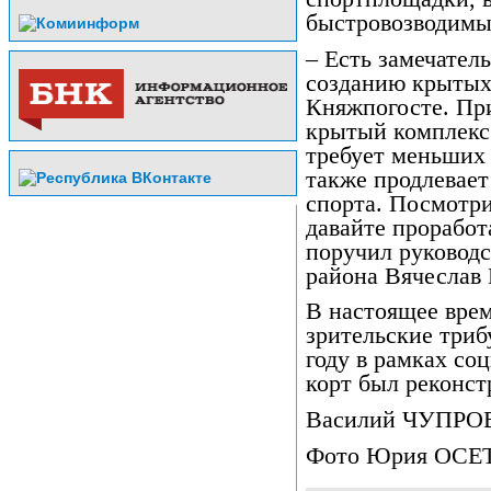
быстровозводимы
– Есть замечател
созданию крытых
Княжпогосте. Пр
крытый комплекс 
требует меньших 
также продлевает
спорта. Посмотр
давайте проработ
поручил руковод
района Вячеслав 
В настоящее вре
зрительские триб
году в рамках со
корт был реконст
Василий ЧУПРО
Фото Юрия ОСЕ