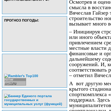
Осмотрев и оцени
смысла в восстан
Вячеслав Гайзер 
строительство но
ПРОГНОЗ ПОГОДЫ:
вызывает много в
– Инициируя стро
или иного объект
привлечением сре
местные власти д
финансовые и ор
дальнейшему сод
сооружений. И, к
соответствовать 
– отметил Вячесл
А
вот другую ме
крытого стадиона
спорткомплекса «
поддержал. Здесь
муниципалитетов
спортплощадки, в