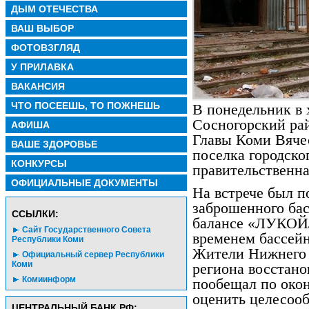
ДЫМ ОТЕЧЕСТВА
ВАШ ВЫБОР
ФОТОВЗГЛЯД
У ПРИЛАВКА
ВАКАНСИЯ
ЧТО ПОСЕЕШЬ, ТО ПОЖНЕШЬ
В понедельник в 
Сосногорский ра
АФИША
Главы Коми Вячес
ВАШЕ ЗДОРОВЬЕ
поселка городско
КОНКУРСЫ
правительственна
ОФИЦИАЛЬНЫЕ ДОКУМЕНТЫ
На встрече был п
заброшенного бас
CСЫЛКИ:
балансе «ЛУКОЙЛ
Сайт Государственного Совета
временем бассейн
Республики Коми
Жители Нижнего 
Официальный сервер Республики
Коми
региона восстано
Комиинформ
пообещал по окон
оценить целесооб
ЦЕНТРАЛЬНЫЙ БАНК РФ: