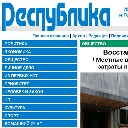
И
и Г
Главная страница
|
Архив
|
Редакция
|
Подписк
ПОЛИТИКА
ОБЩЕСТВО
Восста
ЭКОНОМИКА
/ Местные 
ОБЩЕСТВО
затраты 
ЛИЧНОЕ ДЕЛО
ИЗ ПЕРВЫХ УСТ
ПРИОРИТЕТ
ЧЕЛОВЕК И ЗАКОН
ЧП
КУЛЬТУРА
СПОРТ
ДОМАШНИЙ ОЧАГ