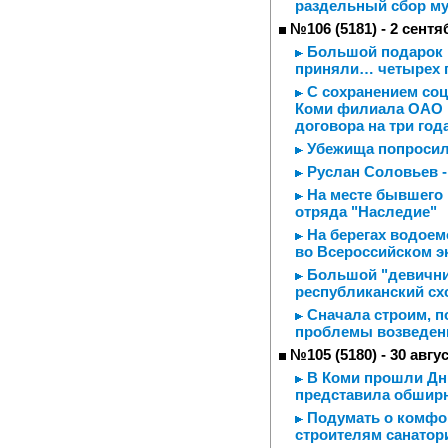
раздельный сбор м
№106 (5181) - 2 сентя
Большой подарок м
приняли… четырех 
С сохранением соц
Коми филиала ОАО "
договора на три год
Убежища попросили
Руслан Соловьев -
На месте бывшего 
отряда "Наследие"
На берегах водоем
во Всероссийском э
Большой "девичник
республиканский сх
Сначала строим, п
проблемы возведен
№105 (5180) - 30 авгу
В Коми прошли Дни
представила обшир
Подумать о комфор
строителям санатор