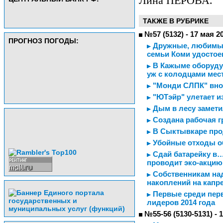
Лина ПЕРОВА.
ТАКЖЕ В РУБРИКЕ
№57 (5132) - 17 мая 2
ПРОГНОЗ ПОГОДЫ:
Дружные, любимые
семьи Коми удостое
В Кажыме оборудую
уж с колодцами мес
"Монди СЛПК" вно
"ЮТэйр" улетает и
Дым в лесу замети
Создана рабочая г
В Сыктывкаре про
Убойные отходы о
Сдай батарейку в…
проводит эко-акцию
Собственникам над
накоплений на капр
Первые среди пер
лидеров 2014 года
№55-56 (5130-5131) - 