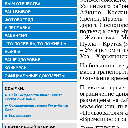
ДЫМ ОТЕЧЕСТВА
Ухтинского район
Айкино – Кослан
ВАШ ВЫБОР
Яренск, Ираель –
ФОТОВЗГЛЯД
дорога Сосногорс
У ПРИЛАВКА
подъезд к селу Ч
ВАКАНСИЯ
– Жигановка – М
Пузла – Крутая (
ЧТО ПОСЕЕШЬ, ТО ПОЖНЕШЬ
– Ухта (в том чис
АФИША
Уса – Харьягинск
ВАШЕ ЗДОРОВЬЕ
На большинстве 
КОНКУРСЫ
масса транспортн
ОФИЦИАЛЬНЫЕ ДОКУМЕНТЫ
Окончание времен
Приказ и перечень
CСЫЛКИ:
ограничение дви
Сайт Государственного Совета
размещены на сай
Республики Коми
www.dorkomi.ru в
Официальный сервер Республики
Коми
«Пользователям ав
Комиинформ
«Временное огра
ЦЕНТРАЛЬНЫЙ БАНК РФ: