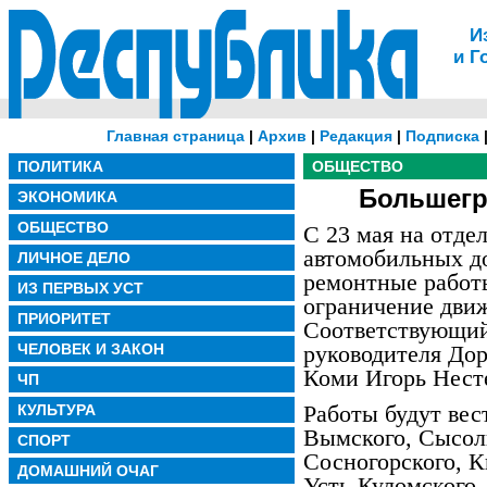
И
и Г
Главная страница
|
Архив
|
Редакция
|
Подписка
ПОЛИТИКА
ОБЩЕСТВО
Большегр
ЭКОНОМИКА
ОБЩЕСТВО
С 23 мая на отде
автомобильных до
ЛИЧНОЕ ДЕЛО
ремонтные работы
ИЗ ПЕРВЫХ УСТ
ограничение движ
ПРИОРИТЕТ
Соответствующий 
ЧЕЛОВЕК И ЗАКОН
руководителя Дор
Коми Игорь Нест
ЧП
Работы будут вес
КУЛЬТУРА
Вымского, Сысол
СПОРТ
Сосногорского, К
ДОМАШНИЙ ОЧАГ
Усть-Куломского,