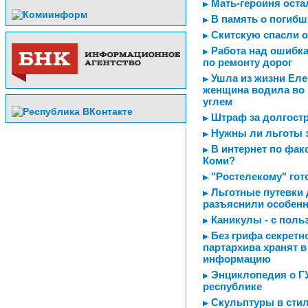
Мать-героиня оста
В память о погибш
Скитскую спасли о
Работа над ошибка
по ремонту дорог
Ушла из жизни Еле
женщина водила во 
углем
Штраф за долгостр
Нужны ли льготы з
В интернет по факс
Коми?
"Ростелекому" гот
Льготные путевки 
разъяснили особенн
Каникулы - с поль
Без грифа секретн
партархива хранят 
информацию
Энциклопедия о ГУ
республике
Скульптуры в стил