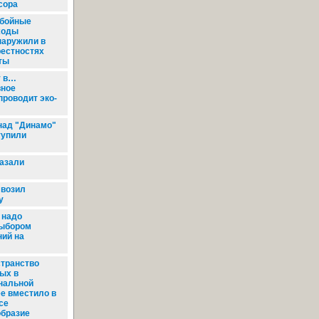
сора
бойные
ходы
наружили в
рестностях
ты
у в…
вное
проводит эко-
над "Динамо"
тупили
азали
 возил
у
 надо
выбором
ний на
транство
ых в
нальной
е вместило в
се
образие