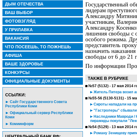
Государственный об
ДЫМ ОТЕЧЕСТВА
лидерам преступног
ВАШ ВЫБОР
Александру Митянин
ФОТОВЗГЛЯД
участникам, Валери
Александру Косенков
У ПРИЛАВКА
лишения свободы с 
ВАКАНСИЯ
особого режима. Др
представитель прок
ЧТО ПОСЕЕШЬ, ТО ПОЖНЕШЬ
назначить наказания
АФИША
свободы от 6 до 21 г
ВАШЕ ЗДОРОВЬЕ
По информации Про
КОНКУРСЫ
ТАКЖЕ В РУБРИКЕ
ОФИЦИАЛЬНЫЕ ДОКУМЕНТЫ
№57 (5132) - 17 мая 2014 г
Житель Питера возил а
CСЫЛКИ:
№55-56 (5130-5131) - 15 м
Сайт Государственного Совета
Сироты нападали на п
Республики Коми
"Гастролеры" сбывали
Официальный сервер Республики
Наследники Мавроди / 
Коми
пирамиды покупали "Лек
Комиинформ
№54 (5129) - 13 мая 2014 г
Роману Зенищеву прип
ЦЕНТРАЛЬНЫЙ БАНК РФ: