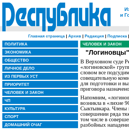
И
и Г
Главная страница
|
Архив
|
Редакция
|
Подписка
ПОЛИТИКА
ЧЕЛОВЕК И ЗАКОН
"Логиновцы"
ЭКОНОМИКА
ОБЩЕСТВО
В Верховном суде Р
«логиновской» груп
ЛИЧНОЕ ДЕЛО
словом все подсудим
ИЗ ПЕРВЫХ УСТ
совещательную комн
для подготовки и в
ПРИОРИТЕТ
приговора назначено
ЧЕЛОВЕК И ЗАКОН
Напомним, «логинов
ЧП
возникла в «лихие 9
Сыктывкара. Члены 
КУЛЬТУРА
совершении ряда тяж
СПОРТ
том числе в соверше
разбойных нападени
ДОМАШНИЙ ОЧАГ