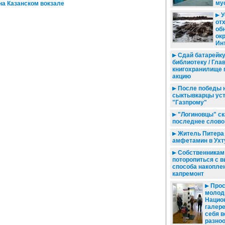
му
а Казанском вокзале
У
от
об
ок
Ин
Сдай батарейк
библиотеку / Гла
книгохранилище 
акцию
После победы 
сыктывкарцы ус
"Газпрому"
"Логиновцы" ск
последнее слово
Житель Питера
амфетамин в Ухт
Собственникам
поторопиться с 
способа накопле
капремонт
Прос
молод
Нацио
галере
себя в
разно