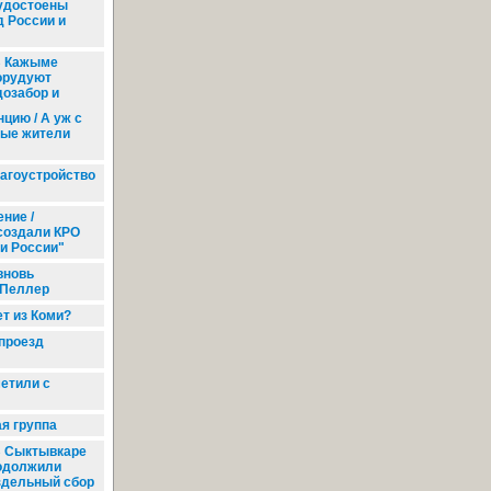
удостоены
д России и
 Кажыме
орудуют
дозабор и
цию / А уж с
ные жители
агоустройство
ние /
создали КРО
и России"
вновь
 Пеллер
т из Коми?
проезд
етили с
я группа
 Сыктывкаре
одолжили
здельный сбор