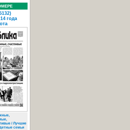
ОМЕРЕ
5132)
014 года
ота
жные,
мые,
ливые / Лучшие
детные семьи