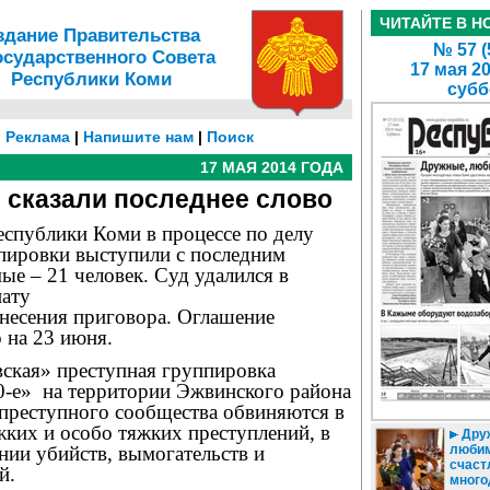
ЧИТАЙТЕ В Н
здание Правительства
№ 57 (
осударственного Совета
17 мая 2
Республики Коми
субб
|
Реклама
|
Напишите нам
|
Поиск
17 МАЯ 2014 ГОДА
 сказали последнее слово
еспублики Коми в процессе по делу
пировки выступили с последним
ые – 21 человек. Суд удалился в
ату
ынесения приговора. Оглашение
 на 23 июня.
ская» преступная группировка
0-е»
на территории Эжвинского района
преступного сообщества обвиняются в
ких и особо тяжких преступлений, в
Дру
нии убийств, вымогательств и
люби
счаст
й.
много