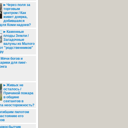
Через поля за
торговым
центром / Как
живет доярка,
добившаяся
для Коми надоев?
Каменные
плоды Земли /
Загадочные
валуны из Малого
ют "родственников"
ру
Мячи богов и
арики для пинг-
онга
Живых не
осталось /
Причиной пожара
в общине
сектантов в
ла неосторожность?
огибшим пилотом
настоянию его
ков
аркосбытчик