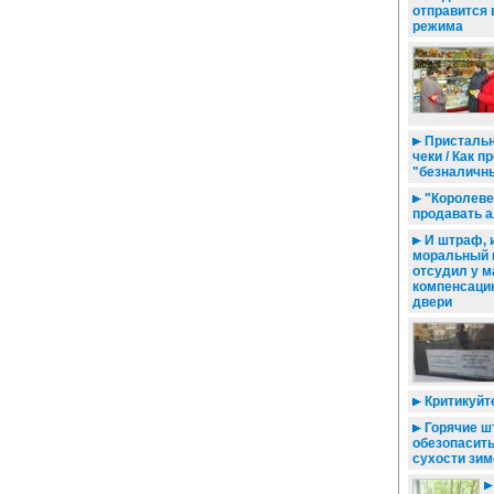
отправится 
режима
Пристальн
чеки / Как 
"безналичн
"Королеве
продавать а
И штраф, и
моральный в
отсудил у м
компенсаци
двери
Критикуйте
Горячие шт
обезопасить
сухости зим