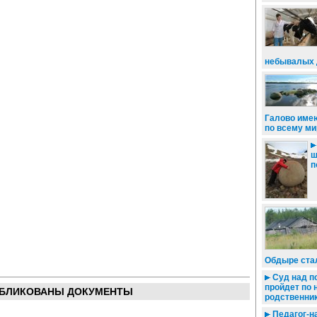
небывалых 
Галово име
по всему ми
ш
п
Обдыре ста
Суд над п
пройдет по 
БЛИКОВАНЫ ДОКУМЕНТЫ
родственни
Педагог-н