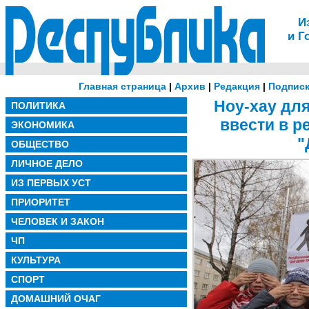
И
и Г
Главная страница
|
Архив
|
Редакция
|
Подписк
Ноу-хау дл
ПОЛИТИКА
ввести в 
ЭКОНОМИКА
"
ОБЩЕСТВО
ЛИЧНОЕ ДЕЛО
ИЗ ПЕРВЫХ УСТ
ПРИОРИТЕТ
ЧЕЛОВЕК И ЗАКОН
ЧП
КУЛЬТУРА
СПОРТ
ДОМАШНИЙ ОЧАГ