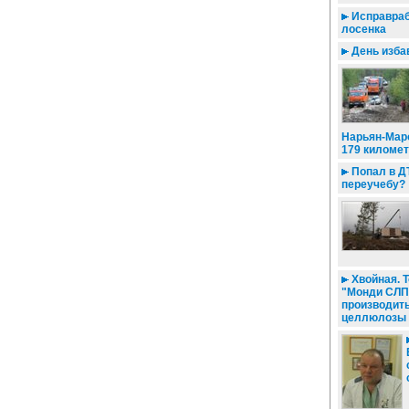
Исправраб
лосенка
День изба
Нарьян-Мар
179 километ
Попал в ДТ
переучебу?
Хвойная. Т
"Монди СЛП
производит
целлюлозы