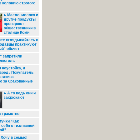
в колонию строгого
Масло, молоко и
другие продукты
проверяют
общественники в
столице Коми
ее вглядывайтесь в
продавцы практикуют
ый" обсчет
" запретили
лкоголь
 неустойка, и
ред / Покупатель
агазина
ю за бракованные
А то ведь они и
захрюкают!
 грамотно!
учки / Как
 себя от излишней
ой?
Хочу в семью!