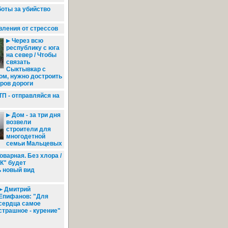
оты за убийство
вления от стрессов
Через всю
республику с юга
на север / Чтобы
связать
Сыктывкар с
ом, нужно достроить
ров дороги
П - отправляйся на
Дом - за три дня
возвели
строители для
многодетной
семьи Мальцевых
оварная. Без хлора /
К" будет
ь новый вид
Дмитрий
Епифанов: "Для
сердца самое
страшное - курение"