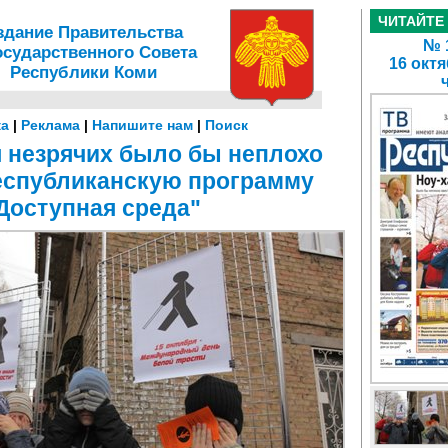
ЧИТАЙТЕ
здание Правительства
№ 1
осударственного Совета
16 октя
Республики Коми
а
|
Реклама
|
Напишите нам
|
Поиск
я незрячих было бы неплохо
республиканскую программу
Доступная среда"