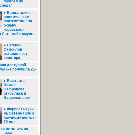
программу
 среда"
Вандализм с
политическим
подтекстом / На
охрану
городского
в Инте мобилизуют
в
Евгений
Самойлов
оставил пост
сенатора
ния доступной
блика получила 2,5
Выставка
Никаса
Сафронова
открылась в
Национальном
Форпост науки
на Севере / Коми
научному центру -
70 лет
намотались на
е шины