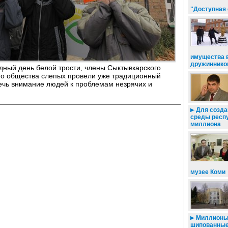
"Доступная
имущества 
дружиннико
дный день белой трости, члены Сыктывкарского
го общества слепых провели уже традиционный
чь внимание людей к проблемам незрячих и
Для созда
среды респу
миллиона
музее Коми
Миллионы 
шипованны