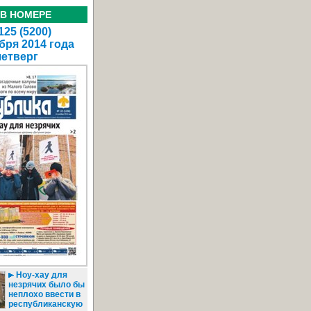
 В НОМЕРЕ
25 (5200)
бря 2014 года
четверг
Ноу-хау для
незрячих было бы
неплохо ввести в
республиканскую