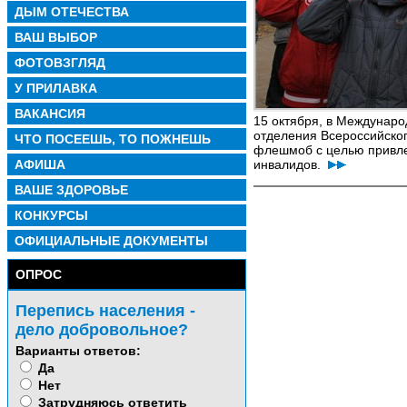
ДЫМ ОТЕЧЕСТВА
ВАШ ВЫБОР
ФОТОВЗГЛЯД
У ПРИЛАВКА
ВАКАНСИЯ
15 октября, в Междунаро
отделения Всероссийско
ЧТО ПОСЕЕШЬ, ТО ПОЖНЕШЬ
флешмоб с целью привле
АФИША
инвалидов.
ВАШЕ ЗДОРОВЬЕ
КОНКУРСЫ
ОФИЦИАЛЬНЫЕ ДОКУМЕНТЫ
ОПРОС
Перепись населения -
дело добровольное?
Варианты ответов:
Да
Нет
Затрудняюсь ответить