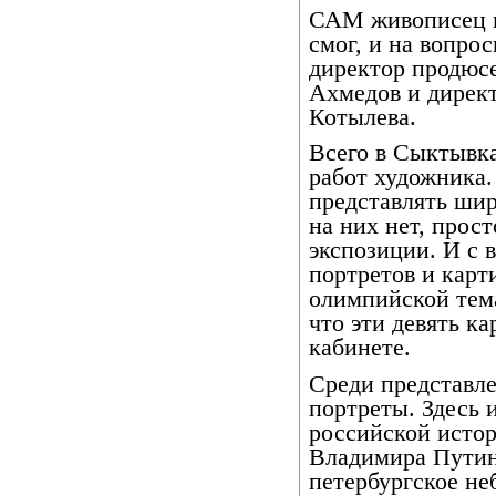
САМ живописец п
смог, и на вопро
директор продюс
Ахмедов и дирек
Котылева.
Всего в Сыктывк
работ художника.
представлять ши
на них нет, прос
экспозиции. И с 
портретов и карт
олимпийской тема
что эти девять ка
кабинете.
Среди представл
портреты. Здесь 
российской истор
Владимира Путина
петербургское не