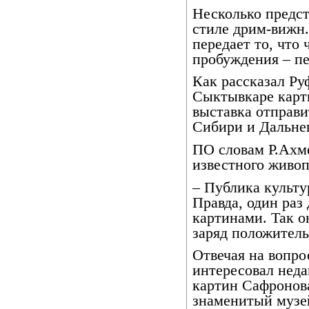
Несколько предс
стиле дрим-вижн.
передает то, что 
пробуждения – пе
Как рассказал Ру
Сыктывкаре карт
выставка отправи
Сибири и Дальнег
ПО словам Р.Ахме
известного живо
– Публика культур
Правда, один раз
картинами. Так он
заряд положитель
Отвечая на вопр
интересовал нед
картин Сафронова
знаменитый музе