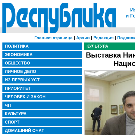
И
и Г
Главная страница
|
Архив
|
Редакция
|
Подписк
ПОЛИТИКА
КУЛЬТУРА
Выставка Ни
ЭКОНОМИКА
Нацио
ОБЩЕСТВО
ЛИЧНОЕ ДЕЛО
ИЗ ПЕРВЫХ УСТ
ПРИОРИТЕТ
ЧЕЛОВЕК И ЗАКОН
ЧП
КУЛЬТУРА
СПОРТ
ДОМАШНИЙ ОЧАГ