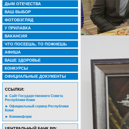
ДЫМ ОТЕЧЕСТВА
ВАШ ВЫБОР
ФОТОВЗГЛЯД
У ПРИЛАВКА
ВАКАНСИЯ
ЧТО ПОСЕЕШЬ, ТО ПОЖНЕШЬ
АФИША
ВАШЕ ЗДОРОВЬЕ
КОНКУРСЫ
ОФИЦИАЛЬНЫЕ ДОКУМЕНТЫ
CСЫЛКИ:
Сайт Государственного Совета
Республики Коми
Официальный сервер Республики
Коми
Комиинформ
ЦЕНТРАЛЬНЫЙ БАНК РФ: