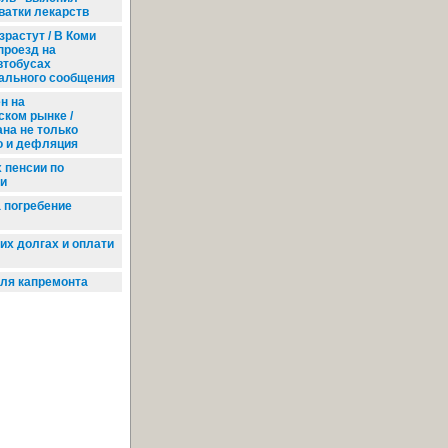
ватки лекарств
растут / В Коми
проезд на
втобусах
ального сообщения
н на
ском рынке /
на не только
о и дефляция
 пенсии по
и
 погребение
их долгах и оплати
ля капремонта