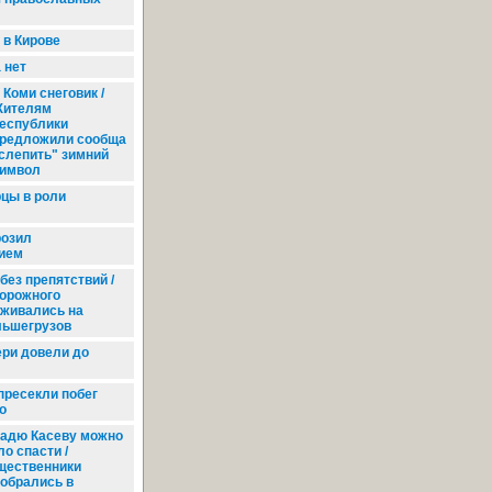
в Кирове
 нет
Коми снеговик /
ителям
еспублики
редложили сообща
слепить" зимний
имвол
цы в роли
розил
ием
 без препятствий /
орожного
аживались на
льшегрузов
ри довели до
пресекли побег
о
адю Касеву можно
о спасти /
щественники
зобрались в