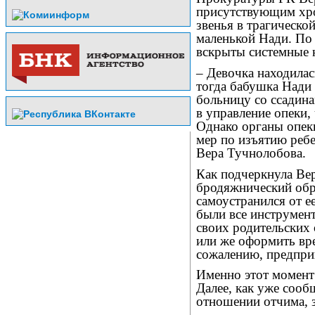
присутствующим хро
звенья в трагическо
маленькой Нади. По 
вскрыты системные 
– Девочка находилас
тогда бабушка Нади
больницу со ссадина
в управление опеки,
Однако органы опек
мер по изъятию ребе
Вера Тучнолобова.
Как подчеркнула Вер
бродяжнический обр
самоустранился от е
были все инструмен
своих родительских 
или же оформить вр
сожалению, предпри
Именно этот момент 
Далее, как уже сооб
отношении отчима, 