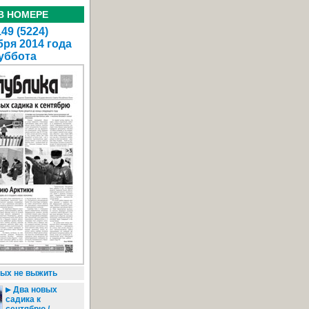
В НОМЕРЕ
49 (5224)
бря 2014 года
уббота
ых не выжить
Два новых
садика к