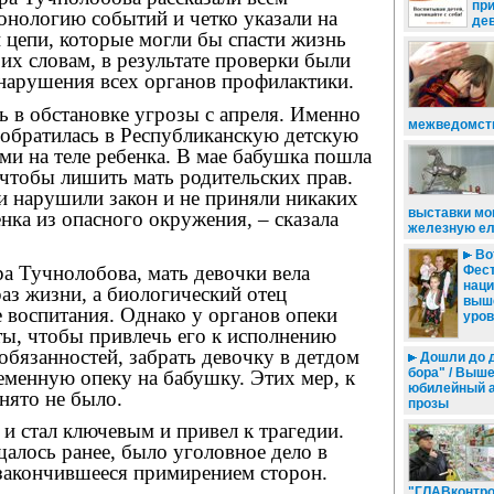
при
нологию событий и четко указали на
де
й цепи, которые могли бы спасти жизнь
их словам, в результате проверки были
нарушения всех органов профилактики.
ь в обстановке угрозы с апреля. Именно
межведомст
 обратилась в Республиканскую детскую
ми на теле ребенка. В мае бабушка пошла
 чтобы лишить мать родительских прав.
и нарушили закон и не приняли никаких
выставки мо
нка из опасного окружения, – сказала
железную ел
Вот
а Тучнолобова, мать девочки вела
Фес
наци
аз жизни, а биологический отец
выш
е воспитания. Однако у органов опеки
уров
ты, чтобы привлечь его к исполнению
обязанностей, забрать девочку в детдом
Дошли до д
бора" / Выше
еменную опеку на бабушку. Этих мер, к
юбилейный а
нято не было.
прозы
и стал ключевым и привел к трагедии.
щалось ранее, было уголовное дело в
закончившееся примирением сторон.
"ГЛАВконтро