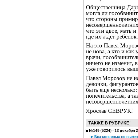
Общественница Дарь
могла ли гособвинит
что стороны примир
несовершеннолетних
что эти двое, мать 
где их ждет ребенок.
На это Павел Морозо
не нова, а кто и как
врачи, гособвинител
ничего не изменит, 
уже говорилось выш
Павел Морозов не и
девочки, фигурантов
быть еще несколько:
попечительства, а т
несовершеннолетни
Ярослав СЕВРУК.
ТАКЖЕ В РУБРИКЕ
№149 (5224) - 13 декабря 
Без северных не выжи