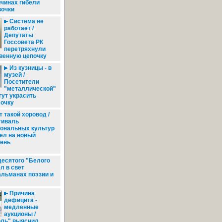
чинах гибели
вочки
Система не
работает /
Депутаты
Госсовета РК
перетряхнули
венную цепочку
Из кузницы - в
музей /
Посетители
"металлической"
гут украсить
очку
 такой хоровод /
тиваль
ональных культур
ел на новый
ень
есятого "Белого
л в свет
льманах поэзии и
Причина
дефицита -
медленные
аукционы /
ль" выяснил