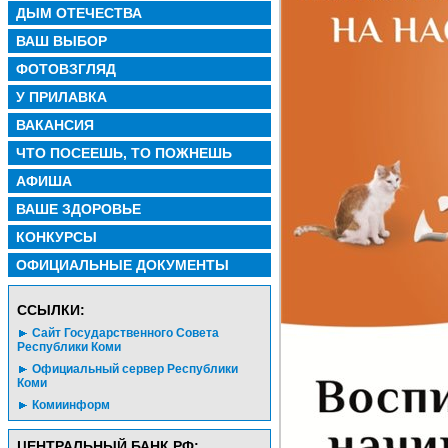
ДЫМ ОТЕЧЕСТВА
ВАШ ВЫБОР
ФОТОВЗГЛЯД
У ПРИЛАВКА
ВАКАНСИЯ
ЧТО ПОСЕЕШЬ, ТО ПОЖНЕШЬ
АФИША
ВАШЕ ЗДОРОВЬЕ
КОНКУРСЫ
ОФИЦИАЛЬНЫЕ ДОКУМЕНТЫ
CСЫЛКИ:
Сайт Государственного Совета
Республики Коми
Официальный сервер Республики
Коми
Комиинформ
ЦЕНТРАЛЬНЫЙ БАНК РФ: