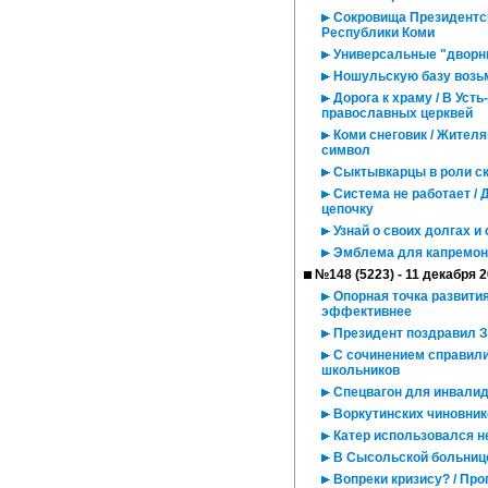
Сокровища Президентск
Республики Коми
Универсальные "дворн
Ношульскую базу возьм
Дорога к храму / В Ус
православных церквей
Коми снеговик / Жител
символ
Сыктывкарцы в роли с
Система не работает /
цепочку
Узнай о своих долгах и 
Эмблема для капремон
№148 (5223) - 11 декабря 
Опорная точка развития
эффективнее
Президент поздравил З
С сочинением справилис
школьников
Спецвагон для инвали
Воркутинских чиновнико
Катер использовался н
В Сысольской больнице
Вопреки кризису? / Про