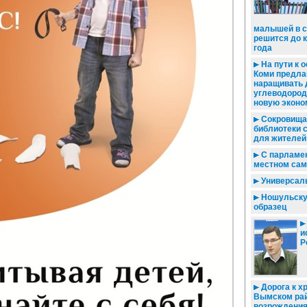
малышей в с
решится до 
года
На пути к о
Коми предла
наращивать
углеводородо
новую эконо
Сокровища
библиотеки 
для жителей
С парламен
местном сам
Универсал
Ношульскую
образец
и
Р
Дорога к хр
Вымском ра
возрождения