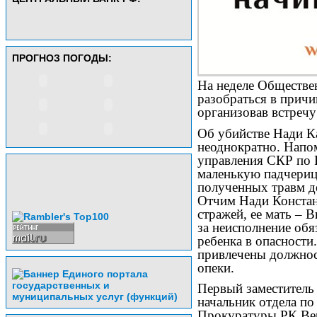
ПРОГНОЗ ПОГОДЫ:
На неделе Обществе
разобраться в причи
организовав встреч
Об убийстве Нади К
неоднократно. Напо
управления СКР по 
маленькую падчерицу
полученных травм де
Отчим Нади Констан
стражей, ее мать – 
за неисполнение обя
ребенка в опасности
привлечены должнос
опеки.
Первый заместитель
начальник отдела п
Прокуратуры РК Вер