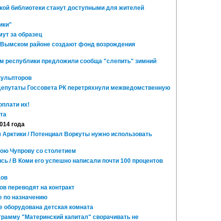
ой библиотеки станут доступными для жителей
ики"
ут за образец
ть-Вымском районе создают фонд возрождения
ям республики предложили сообща "слепить" зимний
кульпторов
 Депутаты Госсовета РК перетряхнули межведомственную
оплати их!
та
2014 года
 Арктики / Потенциал Воркуты нужно использовать
ою Чупрову со столетием
ь / В Коми его успешно написали почти 100 процентов
дов
в переводят на контракт
е по назначению
 оборудована детская комната
грамму "Материнский капитал" сворачивать не