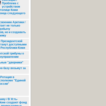
сентябрю /
Проблема с
устройством
толице Коми
конца следующего
своению Арктики /
гает не только
 добычу
в, но и создавать
мику
 Президентской
станут доступными
 Республики Коми
тской трибуны о
оуправлении
ьные "дворники"
 базу возьмут за
Ротация в
сполкоме "Единой
оссии"
аму / В Усть-
йоне создают фонд
 православных