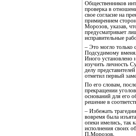
Общественников инт
проверка в отношен
свое согласие на пр
примирением сторон
Морозов, указав, чт
предусматривает ли
исправительные раб
– Это могло только 
Подсудимому вменял
Иного установлено 
изучить личность Су
делу представителей
отметил первый зам
По его словам, посл
прекращении уголов
оснований для его о
решение в соответст
– Избежать трагеди
вовремя была изъята
опеки имелись, так 
исполнения своих об
П.Морозов.