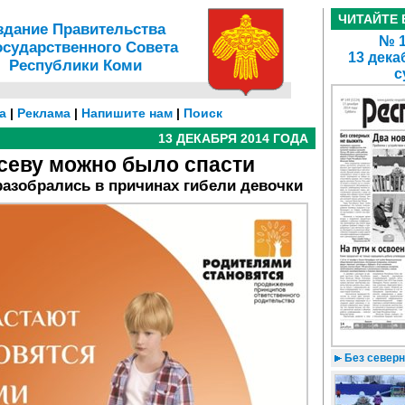
ЧИТАЙТЕ 
здание Правительства
№ 1
осударственного Совета
13 дека
Республики Коми
с
а
|
Реклама
|
Напишите нам
|
Поиск
13 ДЕКАБРЯ 2014 ГОДА
севу можно было спасти
разобрались в причинах гибели девочки
Без северн