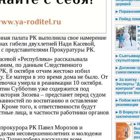
церквей
Поражения 
Побед пока
Ж
р
нная палата РК выполнила свое намерение
п
нах гибели двухлетней Нади Касевой,
"
у с представителями Прокуратуры РК.
с
Сыктывкар
асевой «Республика» рассказывала
скульпторов
мним, по данным Следственного
Должник г
РК, 8 октября отчим жестоко избил
самосожжен
. Ее матери в это время дома не было. От
За взятку -
вочка умерла в реанимации 10 октября.
Эксперты "Д
тин Субботин уже содержится под
контроля" н
пропуске бо
Виктория Зюзева – предстанет перед судом
занностей по воспитанию и оставление
Побои мате
реанимации
. Кроме того, к ответственности будут
тные лица, в частности работники органов
В Воркуте 
заключенног
Н
 прокурора РК Павел Морозов и
был
о делам несовершеннолетних и молодежи
Об
ра
а Тучнолобова рассказали всем