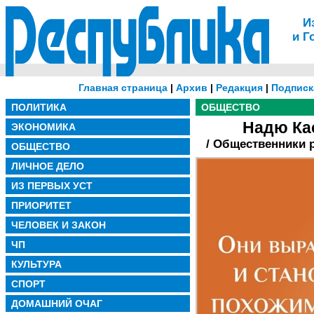
И
и Г
Главная страница
|
Архив
|
Редакция
|
Подписк
ПОЛИТИКА
ОБЩЕСТВО
Надю Ка
ЭКОНОМИКА
/ Общественники 
ОБЩЕСТВО
ЛИЧНОЕ ДЕЛО
ИЗ ПЕРВЫХ УСТ
ПРИОРИТЕТ
ЧЕЛОВЕК И ЗАКОН
ЧП
КУЛЬТУРА
СПОРТ
ДОМАШНИЙ ОЧАГ