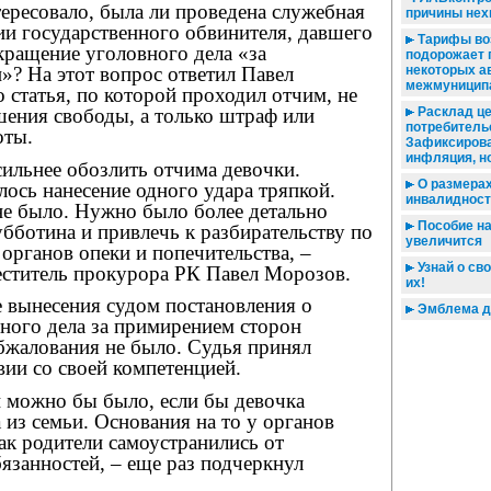
ересовало, была ли проведена служебная
причины нех
ии государственного обвинителя, давшего
Тарифы воз
екращение уголовного дела «за
подорожает 
»? На этот вопрос ответил Павел
некоторых а
межмуницип
о статья, по которой проходил отчим, не
шения свободы, а только штраф или
Расклад це
потребитель
оты.
Зафиксирова
инфляция, н
сильнее обозлить отчима девочки.
О размерах
ось нанесение одного удара тряпкой.
инвалидност
не было. Нужно было более детально
Пособие на
бботина и привлечь к разбирательству по
увеличится
 органов опеки и попечительства, –
Узнай о сво
еститель прокурора РК Павел Морозов.
их!
е вынесения судом постановления о
Эмблема д
ного дела за примирением сторон
бжалования не было. Судья принял
вии со своей компетенцией.
и можно бы было, если бы девочка
 из семьи. Основания на то у органов
как родители самоустранились от
язанностей, – еще раз подчеркнул