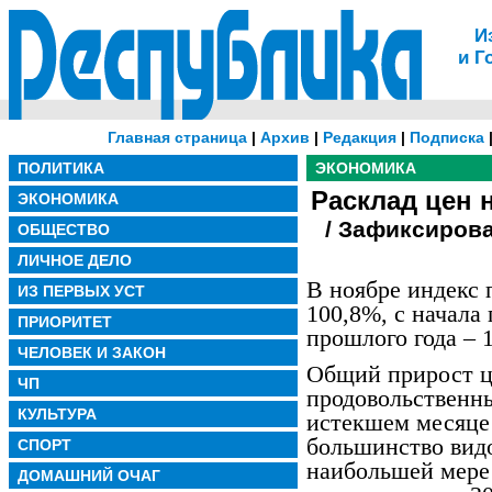
И
и Г
Главная страница
|
Архив
|
Редакция
|
Подписка
ПОЛИТИКА
ЭКОНОМИКА
Расклад цен 
ЭКОНОМИКА
/ Зафиксирова
ОБЩЕСТВО
ЛИЧНОЕ ДЕЛО
В ноябре индекс 
ИЗ ПЕРВЫХ УСТ
100,8%, с начала 
ПРИОРИТЕТ
прошлого года – 
ЧЕЛОВЕК И ЗАКОН
Общий прирост ц
ЧП
продовольственны
КУЛЬТУРА
истекшем месяце
большинство видо
СПОРТ
наибольшей мере
ДОМАШНИЙ ОЧАГ