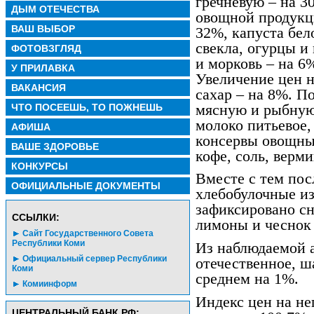
гречневую – на 3
ДЫМ ОТЕЧЕСТВА
овощной продукц
ВАШ ВЫБОР
32%, капуста бел
свекла, огурцы и
ФОТОВЗГЛЯД
и морковь – на 6
У ПРИЛАВКА
Увеличение цен н
ВАКАНСИЯ
сахар – на 8%. П
мясную и рыбную
ЧТО ПОСЕЕШЬ, ТО ПОЖНЕШЬ
молоко питьевое
АФИША
консервы овощные
ВАШЕ ЗДОРОВЬЕ
кофе, соль, верм
КОНКУРСЫ
Вместе с тем пос
ОФИЦИАЛЬНЫЕ ДОКУМЕНТЫ
хлебобулочные из
зафиксировано сн
CСЫЛКИ:
лимоны и чеснок 
Сайт Государственного Совета
Республики Коми
Из наблюдаемой 
Официальный сервер Республики
отечественное, ш
Коми
среднем на 1%.
Комиинформ
Индекс цен на н
ЦЕНТРАЛЬНЫЙ БАНК РФ: