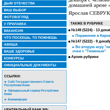
ДЫМ ОТЕЧЕСТВА
домашней арене 
ВАШ ВЫБОР
Ярослав СЕВРУК
ФОТОВЗГЛЯД
ТАКЖЕ В РУБРИКЕ
У ПРИЛАВКА
№149 (5224) - 13 дека
ВАКАНСИЯ
Поражения в Киро
ЧТО ПОСЕЕШЬ, ТО ПОЖНЕШЬ
№147 (5222) - 9 декаб
АФИША
Во вторую игру "н
очки с "Тюменью"
ВАШЕ ЗДОРОВЬЕ
Архив рубрики
КОНКУРСЫ
ОФИЦИАЛЬНЫЕ ДОКУМЕНТЫ
CСЫЛКИ:
Сайт Государственного Совета
Республики Коми
Официальный сервер Республики
Коми
Комиинформ
ЦЕНТРАЛЬНЫЙ БАНК РФ: