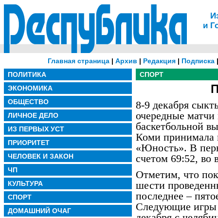
И
и Г
Главная страница
|
Архив
|
Редакция
|
Подписка
ПОЛИТИКА
СПОРТ
П
ЭКОНОМИКА
ОБЩЕСТВО
8-9 декабря сыкт
очередные матчи 
ЛИЧНОЕ ДЕЛО
баскетбольной вы
ИЗ ПЕРВЫХ УСТ
Коми принимала н
ПРИОРИТЕТ
«Юность». В перв
ЧЕЛОВЕК И ЗАКОН
счетом 69:52, во 
ЧП
Отметим, что пок
шести проведенн
КУЛЬТУРА
последнее – пято
СПОРТ
Следующие игры 
ДОМАШНИЙ ОЧАГ
декабря с челяби