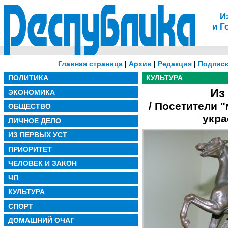
И
и Г
Главная страница
|
Архив
|
Редакция
|
Подписк
ПОЛИТИКА
КУЛЬТУРА
Из
ЭКОНОМИКА
/ Посетители 
ОБЩЕСТВО
укра
ЛИЧНОЕ ДЕЛО
ИЗ ПЕРВЫХ УСТ
ПРИОРИТЕТ
ЧЕЛОВЕК И ЗАКОН
ЧП
КУЛЬТУРА
СПОРТ
ДОМАШНИЙ ОЧАГ