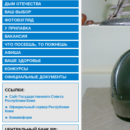
ДЫМ ОТЕЧЕСТВА
ВАШ ВЫБОР
ФОТОВЗГЛЯД
У ПРИЛАВКА
ВАКАНСИЯ
ЧТО ПОСЕЕШЬ, ТО ПОЖНЕШЬ
АФИША
ВАШЕ ЗДОРОВЬЕ
КОНКУРСЫ
ОФИЦИАЛЬНЫЕ ДОКУМЕНТЫ
CСЫЛКИ:
Сайт Государственного Совета
Республики Коми
Официальный сервер Республики
Коми
Комиинформ
ЦЕНТРАЛЬНЫЙ БАНК РФ: