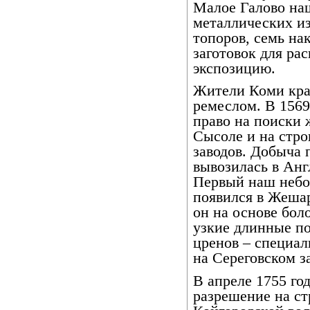
Малое Галово на
металлических из
топоров, семь на
заготовок для ра
экспозицию.
Жители Коми кра
ремеслом. В 1569
право на поиски 
Сысоле и на стро
заводов. Добыча п
вывозилась в Анг
Первый наш небо
появился в Жешар
он на основе бол
узкие длинные по
цренов – специал
на Сереговском з
В апреле 1755 го
разрешение на ст