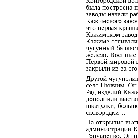
Койгородской вол
была построена п
заводы начали ра
Кажимского завод
что первая крыша
Кажимском заводе
Кажиме отливали 
чугунный балласт
железо. Военные 
Первой мировой в
закрыли из-за ег
Другой чугунолит
селе Нювчим. Он 
Ряд изделий Каж
дополнили выстав
шкатулки, большо
сковородки…
На открытие выст
администрации К
Гончаренко. Он 