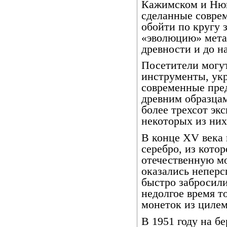
Кажимском и Нюв
сделанные совре
обойти по кругу 
«эволюцию» мета
древности и до н
Посетители могу
инструменты, ук
современные пре
древним образцам
более трехсот эк
некоторых из них
В конце XV века 
серебро, из кото
отечественную м
оказались неперс
быстро забросили
недолгое время т
монеток из цилем
В 1951 году на б