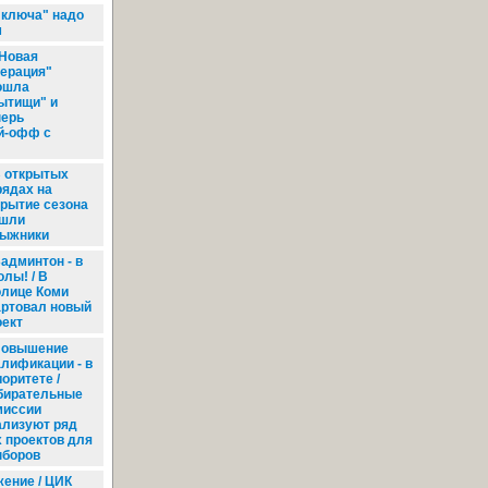
 ключа" надо
м
Новая
нерация"
ошла
ытищи" и
перь
ей-офф с
 открытых
рядах на
крытие сезона
шли
лыжники
админтон - в
лы! / В
олице Коми
артовал новый
оект
овышение
алификации - в
оритете /
бирательные
миссии
ализуют ряд
 проектов для
ыборов
ение / ЦИК