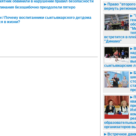
мятник обвинили в нарушении правил безопасности
Право "второго
епинания безошибочно преодолели пятеро
вернуть региона
"
и / Почему воспитанники сыктывкарского детдома
ге
я в жизни?
об
"М
те
встретится в пл
"Динамо"
В
на
за
вы
сыктывкарские 
Б
шко
ст
ст
пр
П
кв
при
Из
ко
ре
образовательных
организаторов в
Встречное движ