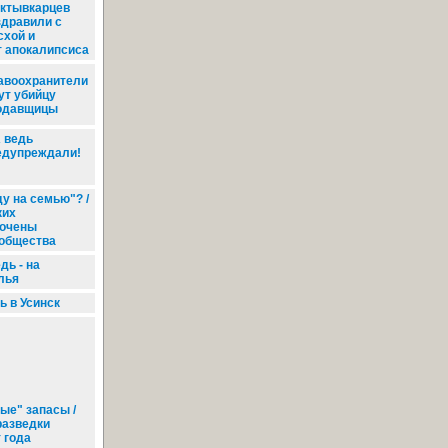
ктывкарцев
здравили с
схой и
т апокалипсиса
авоохранители
ут убийцу
одавщицы
 ведь
едупреждали!
у на семью"? /
ких
бочены
 общества
дь - на
лья
ь в Усинск
ые" запасы /
разведки
 года