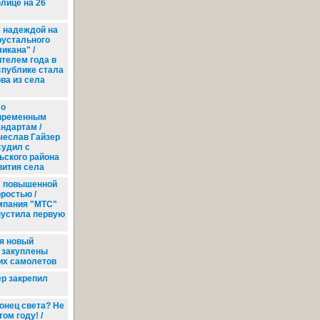
олице на 26
 надеждой на
рустального
икана" /
ителем года в
спублике стала
ва из села
о
временным
андартам /
чеслав Гайзер
судил с
ского района
вития села
 повышенной
оростью /
мпания "МТС"
пустила первую
я новый
т закуплены
их самолетов
р закрепил
онец света? Не
том году! /