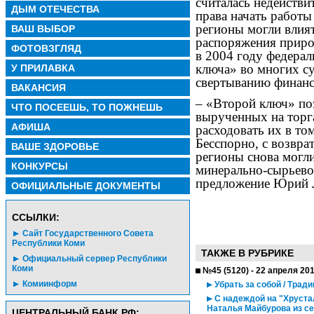
считалась недействи
ДЫМ ОТЕЧЕСТВА
права начать работы
регионы могли влият
ВАШ ВЫБОР
распоряжения приро
ФОТОВЗГЛЯД
в 2004 году федерал
ключа» во многих с
У ПРИЛАВКА
свертыванию финанс
ВАКАНСИЯ
– «Второй ключ» поз
ЧТО ПОСЕЕШЬ, ТО ПОЖНЕШЬ
вырученных на торга
АФИША
расходовать их в том
Бесспорно, с возвра
ВАШЕ ЗДОРОВЬЕ
регионы снова могли
КОНКУРСЫ
минерально-сырьево
предложение Юрий 
ОФИЦИАЛЬНЫЕ ДОКУМЕНТЫ
CСЫЛКИ:
Сайт Государственного Совета
Республики Коми
ТАКЖЕ В РУБРИКЕ
Официальный сервер Республики
Коми
№45 (5120) - 22 апреля 20
Комиинформ
Убрать за собой / Трад
С надеждой на "Хрустал
Наталья Майбурова из с
ЦЕНТРАЛЬНЫЙ БАНК РФ: