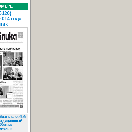
ОМЕРЕ
5120)
2014 года
ник
брать за собой
Традиционный
бботник
мечен в