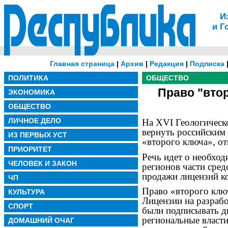
И
и Г
Главная страница
|
Архив
|
Редакция
|
Подписка
ПОЛИТИКА
ОБЩЕСТВО
Право "вто
ЭКОНОМИКА
ОБЩЕСТВО
ЛИЧНОЕ ДЕЛО
На XVI Геологическ
вернуть российским 
ИЗ ПЕРВЫХ УСТ
«второго ключа», о
ПРИОРИТЕТ
Речь идет о необход
ЧЕЛОВЕК И ЗАКОН
регионов части сред
продажи лицензий к
ЧП
Право «второго ключ
КУЛЬТУРА
Лицензии на разраб
СПОРТ
были подписывать д
региональные власти
ДОМАШНИЙ ОЧАГ