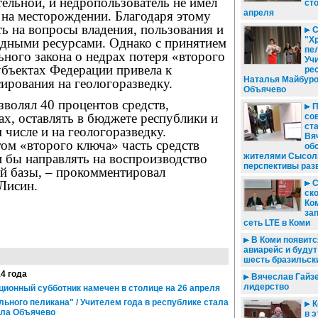
тельной, и недропользователь не имел
ст
апреля
 на месторождении. Благодаря этому
ь на вопросы владения, пользования и
С
"Х
дными ресурсами. Однако с принятием
пел
ьного закона о недрах потеря «второго
Уч
убъектах Федерации привела к
ре
Наталья Майбуро
ирования на геологоразведку.
Объячево
волял 40 процентов средств,
П
х, оставлять в бюджете республики и
со
ст
 числе и на геологоразведку.
Вя
том «второго ключа» часть средств
об
 бы направлять на воспроизводство
жителями Сысоль
перспективы раз
й базы, – прокомментировал
Лисин.
С
ск
Ко
за
сеть LTE в Коми
В Коми появитс
авиарейс и буду
шесть бразильск
14 года
Вячеслав Гайзе
лидерство
иционный субботник намечен в столице на 26 апреля
ьного пеликана" / Учителем года в республике стала
К
ела Объячево
в э