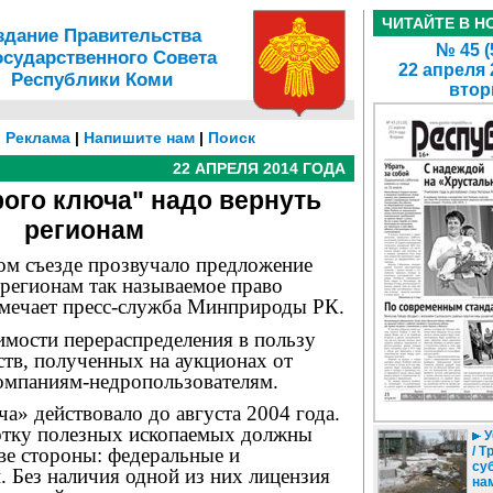
ЧИТАЙТЕ В Н
здание Правительства
№ 45 (
осударственного Совета
22 апреля 
Республики Коми
втор
|
Реклама
|
Напишите нам
|
Поиск
22 АПРЕЛЯ 2014 ГОДА
рого ключа" надо вернуть
регионам
ом съезде прозвучало предложение
регионам так называемое право
тмечает пресс-служба Минприроды РК.
имости перераспределения в пользу
ств, полученных на аукционах от
омпаниям-недропользователям.
а» действовало до августа 2004 года.
отку полезных ископаемых должны
У
/ 
ве стороны: федеральные и
су
. Без наличия одной из них лицензия
на