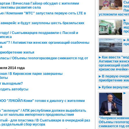
Сы
ртам / Вячеслав Гайзер обсудил с жителями
по
спективы развития села
Па
ю / Компания "МТС" запустила первую сеть LTE в
успокоили насче
 авиарейс и будут закуплены шесть бразильских
Пр
ищ
пр
 году! / Сыктывкарцев поздравили с Пасхой и
липсиса
А
мью"? / Активистки женских организаций озабочены
пр
ва
 приобретение жилья
Как ввести "мод
пасы / Объемы геологоразведки снижаются год от
Активистки женс
организаций оза
преля 2014 года
кризисом ячейки
ая / В Кировском парке завершены
В первую очере
боты
приобретение жи
ет выходным?
Кубки вернулис
ездить автобусы
ООО "ЛУКОЙЛ-Коми" готово к диалогу с жителями
в "зеленую" / АПК республики должен выработать
ы от наплыва импортного продовольствия
"Неприкосновенн
лтый - для пластика / В Сыктывкаре в очередной раз
Объемы геолого
ь раздельный сбор мусора
снижаются год от