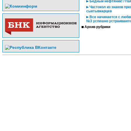
Бедный нефтяник! / Па
Частокол из знаков пр
сыктывкарцев
Все начинается с любв
№3 успешно устраиваютс
Архив рубрики