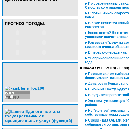
По современным станда
Сысольского района пер
С повышенной скорость
Коми
В Коми появится новый
ПРОГНОЗ ПОГОДЫ:
самолетов
Конец света? Не в этом
успокоили насчет апока
Как ввести "моду на се
кризисом ячейки общест
В первую очередь - на
"Неприкосновенные" за
года
№42-43 (5117-5118) - 17 а
Первым делом набережн
берегоукрепительные ра
День республики стан
В ночь на Пасху будут 
В суд - без препятствий
Ультиматум ижемцев / 
района
Из "желтой" корзины - 
собственные меры защит
Синий - для бумаги, же
собираются организоват