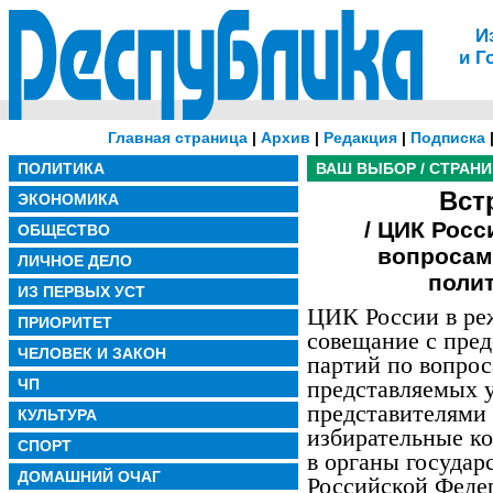
И
и Г
Главная страница
|
Архив
|
Редакция
|
Подписка
ПОЛИТИКА
ВАШ ВЫБОР / СТРАН
Вст
ЭКОНОМИКА
/ ЦИК Рос
ОБЩЕСТВО
вопросам
ЛИЧНОЕ ДЕЛО
поли
ИЗ ПЕРВЫХ УСТ
ЦИК России в ре
ПРИОРИТЕТ
совещание с пре
ЧЕЛОВЕК И ЗАКОН
партий по вопрос
ЧП
представляемых
представителями
КУЛЬТУРА
избирательные к
СПОРТ
в органы государ
ДОМАШНИЙ ОЧАГ
Российской Феде