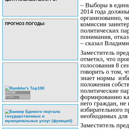
– Выборы в едины
2014 года должн
организованно, ч
комиссии заинтер
ПРОГНОЗ ПОГОДЫ:
политических па
понимания, отказ
– сказал Владими
Заместитель пред
отметил, что про
голосования 8 се
говорить о том, 
знает нормы
изб
положения собств
политические па
формированию кан
него граждан, не
избирательного п
необходимых для
Заместитель пре