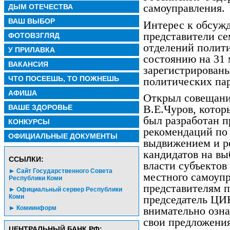
самоуправления.
ДЫМ ОТЕЧЕСТВА
ВАШ ВЫБОР
Интерес к обсуж
представители с
ФОТОВЗГЛЯД
отделений полит
У ПРИЛАВКА
состоянию на 31 
ВАКАНСИЯ
зарегистрирован
ЧТО ПОСЕЕШЬ, ТО ПОЖНЕШЬ
политических па
АФИША
Открыл совещани
ВАШЕ ЗДОРОВЬЕ
В.Е.Чуров, котор
был разработан п
КОНКУРСЫ
рекомендаций по 
ОФИЦИАЛЬНЫЕ ДОКУМЕНТЫ
выдвижением и ре
кандидатов на вы
CСЫЛКИ:
власти субъектов
Сайт Государственного Совета
местного самоупр
Республики Коми
представителям 
Официальный сервер Республики
Коми
председатель ЦИ
Комиинформ
внимательно озна
свои предложения
ЦЕНТРАЛЬНЫЙ БАНК РФ: