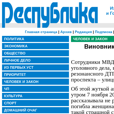
И
и Г
Главная страница
|
Архив
|
Редакция
|
Подписка
ПОЛИТИКА
ЧЕЛОВЕК И ЗАКОН
Виновник
ЭКОНОМИКА
ОБЩЕСТВО
ЛИЧНОЕ ДЕЛО
Сотрудники МВД 
уголовного дела,
ИЗ ПЕРВЫХ УСТ
резонансного ДТП
ПРИОРИТЕТ
проспекта – улиц
ЧЕЛОВЕК И ЗАКОН
Об этой жуткой 
ЧП
утром 7 ноября 2
КУЛЬТУРА
рассказывала не 
СПОРТ
погибла женщина
ДОМАШНИЙ ОЧАГ
такой страшной с