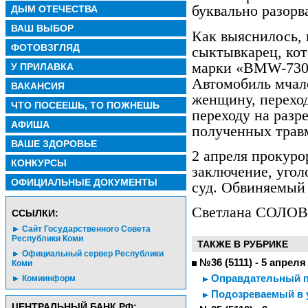
буквально разорв
ДЫМ ОТЕЧЕСТВА
ВАШ ВЫБОР
Как выяснилось,
ФОТОВЗГЛЯД
сыктывкарец, ко
марки «BMW-730»
У ПРИЛАВКА
Автомобиль мчалс
ВАКАНСИЯ
женщину, перехо
ЧТО ПОСЕЕШЬ, ТО ПОЖНЕШЬ
переходу на раз
АФИША
полученных травм
ВАШЕ ЗДОРОВЬЕ
2 апреля прокуро
КОНКУРСЫ
заключение, угол
ОФИЦИАЛЬНЫЕ ДОКУМЕНТЫ
суд. Обвиняемый 
Светлана СОЛО
CСЫЛКИ:
Сайт Государственного Совета
Республики Коми
ТАКЖЕ В РУБРИКЕ
Официальный сервер Республики
№36 (5111) - 5 апреля
Коми
Оправдательный пр
Комиинформ
Подозреваемый в 
ЦЕНТРАЛЬНЫЙ БАНК РФ: