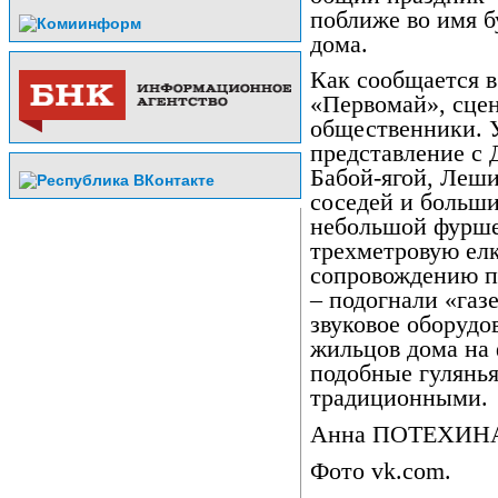
поближе во имя б
дома.
Как сообщается 
«Первомай», сце
общественники. 
представление с
Бабой-ягой, Леши
соседей и больши
небольшой фурше
трехметровую елк
сопровождению п
– подогнали «газ
звуковое оборудо
жильцов дома на 
подобные гулянья
традиционными.
Анна ПОТЕХИН
Фото vk.com.