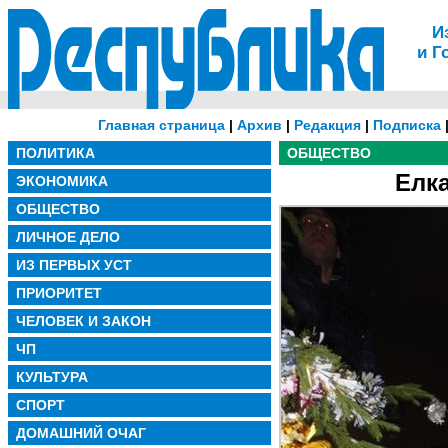
И
и Г
Главная страница
|
Архив
|
Редакция
|
Подписка
ПОЛИТИКА
ОБЩЕСТВО
Елк
ЭКОНОМИКА
ОБЩЕСТВО
ЛИЧНОЕ ДЕЛО
ИЗ ПЕРВЫХ УСТ
ПРИОРИТЕТ
ЧЕЛОВЕК И ЗАКОН
ЧП
КУЛЬТУРА
СПОРТ
ДОМАШНИЙ ОЧАГ