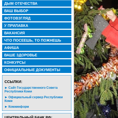
ДЫМ ОТЕЧЕСТВА
ВАШ ВЫБОР
ФОТОВЗГЛЯД
У ПРИЛАВКА
ВАКАНСИЯ
ЧТО ПОСЕЕШЬ, ТО ПОЖНЕШЬ
АФИША
ВАШЕ ЗДОРОВЬЕ
КОНКУРСЫ
ОФИЦИАЛЬНЫЕ ДОКУМЕНТЫ
CСЫЛКИ:
Сайт Государственного Совета
Республики Коми
Официальный сервер Республики
Коми
Комиинформ
ЦЕНТРАЛЬНЫЙ БАНК РФ: