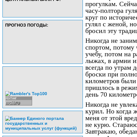
прогулкам. Сейча
часу-полтора гул
круг по историче
гулял с женой, но
ПРОГНОЗ ПОГОДЫ:
бросил эту тради
Никогда не зани
спортом, потому 
учебу, потом на р
лыжах, в армии и
всегда по утрам 
броски при полно
километров были
пришлось в режи
день 70 километр
Никогда не увлек
курил. Но когда 
меня от этой вре
не курю. Стараюс
Завтракаю, обеда