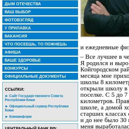
ДЫМ ОТЕЧЕСТВА
ВАШ ВЫБОР
ФОТОВЗГЛЯД
У ПРИЛАВКА
ВАКАНСИЯ
ЧТО ПОСЕЕШЬ, ТО ПОЖНЕШЬ
и ежедневные фи
АФИША
– Все лучшее в че
ВАШЕ ЗДОРОВЬЕ
Я родился и выро
Койгородском рай
КОНКУРСЫ
месяца мне прих
ОФИЦИАЛЬНЫЕ ДОКУМЕНТЫ
школы 8 километр
открыли школу в
CСЫЛКИ:
поселке. С 5 до 7
Сайт Государственного Совета
километров. Прав
Республики Коми
школе, а домой х
Официальный сервер Республики
Коми
старших классах 
Комиинформ
и до нее было 30
меня выработала
ЦЕНТРАЛЬНЫЙ БАНК РФ: