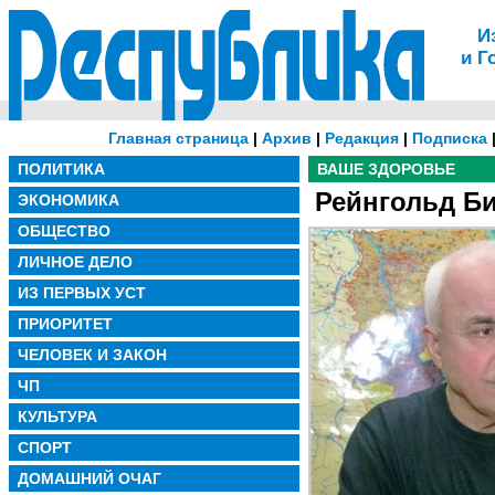
И
и Г
Главная страница
|
Архив
|
Редакция
|
Подписка
ПОЛИТИКА
ВАШЕ ЗДОРОВЬЕ
Рейнгольд Би
ЭКОНОМИКА
ОБЩЕСТВО
ЛИЧНОЕ ДЕЛО
ИЗ ПЕРВЫХ УСТ
ПРИОРИТЕТ
ЧЕЛОВЕК И ЗАКОН
ЧП
КУЛЬТУРА
СПОРТ
ДОМАШНИЙ ОЧАГ