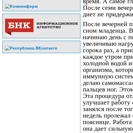
время. А самое гл
После семи вечер
диет не придерж
После вечерней п
сном младенца. 
начинаю день с п
увеличиваю нагр
сорока раз, а пр
каждое утром пр
холодной водой из
организма, котор
иммунную систем
делаю самомассаж
пальцев ног. Этом
Эта процедура от
улучшает работу 
занялся после тог
недель пролежал 
пояснице. Работа
она дает сильную