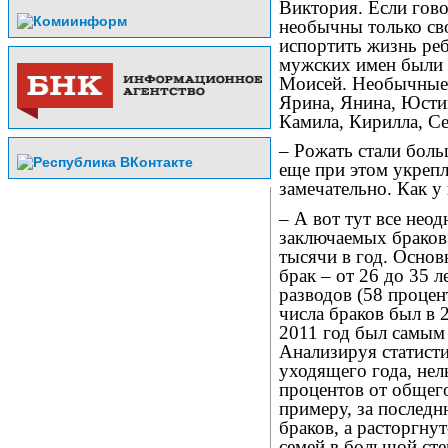
Виктория. Если гов
необычны только сво
испортить жизнь реб
мужских имен были 
Моисей. Необычные 
Ярина, Янина, Юстин
Камила, Кирилла, Се
– Рожать стали боль
еще при этом укреп
замечательно. Как у 
– А вот тут все неод
заключаемых браков 
тысячи в год. Основ
брак – от 26 до 35 л
разводов (58 процен
числа браков был в 2
2011 год был самым
Анализируя статист
уходящего года, нель
процентов от общего
примеру, за послед
браков, а расторгну
семей в большой сте