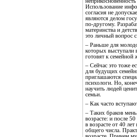
неприкосновенность
Использование инфо
согласия не допуска
являются делом госу
по-другому. Разраба
материнства и детств
это личный вопрос с
– Раньше для молодо
которых выступали 
готовят к семейной 
– Сейчас это тоже е
для будущих семейн
приглашаются специ
психологи. Но, коне
научить людей ценит
семьи.
– Как часто вступаю
– Таких браков мень
возрасте: и после 5
в возрасте от 40 ле
общего числа. Практ
возрасте. Причем м