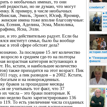
орить о необычных именах, то они
ей редкостью, но не думаю, что могут
слюбится"
енку. К примеру, в числе необычных
В
Янислав, Эмиль, Эрнест, Юсиф, Яромир,
на
женские имена тоже вполне благозвучные:
Ал
ос
а, Есения, Аделина, Эсма, Милолика,
сп
рафима, Ясна, Элли.
ше, и это действительно радует. Если бы
лялся институт семьи, было бы вообще
нас в этой сфере обстоят дела?
нозначно. За последние 15 лет количество
история лю
возросло в среднем где-то на полторы
"Генерация
ная возрастная категория вступающих в
финале
ет. Но, кстати, и наибольшее количество
тов) также приходится на этот возраст. Пик
011 году, а пик разводов – в 2002. Кстати,
 богатым и на новорожденных.
ику браков за прошедшие месяцы
зя не учитывать тот факт, что 37
 их числа – это браки повторные. К
нюю неделю было зарегистрировано 136
то 119. То есть увеличение числа созданных
пени происходит за счет расторжения