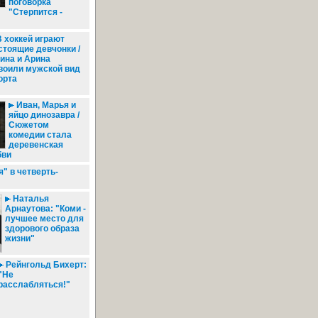
поговорка
"Стерпится -
 хоккей играют
стоящие девчонки /
ина и Арина
воили мужской вид
орта
Иван, Марья и
яйцо динозавра /
Сюжетом
комедии стала
деревенская
бви
" в четверть-
Наталья
Арнаутова: "Коми -
лучшее место для
здорового образа
жизни"
Рейнгольд Бихерт:
"Не
расслабляться!"