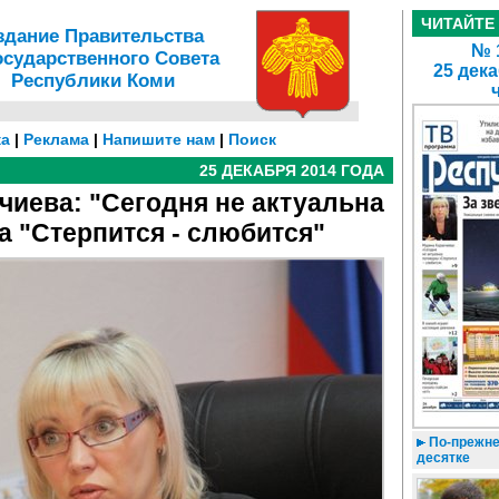
ЧИТАЙТЕ
здание Правительства
№ 1
осударственного Совета
25 дека
Республики Коми
а
|
Реклама
|
Напишите нам
|
Поиск
25 ДЕКАБРЯ 2014 ГОДА
чиева: "Сегодня не актуальна
а "Стерпится - слюбится"
По-прежне
десятке