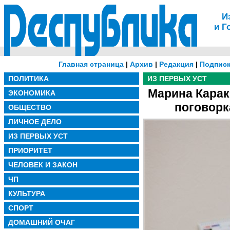
И
и Г
Главная страница
|
Архив
|
Редакция
|
Подписк
ПОЛИТИКА
ИЗ ПЕРВЫХ УСТ
Марина Карак
ЭКОНОМИКА
поговорк
ОБЩЕСТВО
ЛИЧНОЕ ДЕЛО
ИЗ ПЕРВЫХ УСТ
ПРИОРИТЕТ
ЧЕЛОВЕК И ЗАКОН
ЧП
КУЛЬТУРА
СПОРТ
ДОМАШНИЙ ОЧАГ