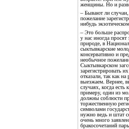
женщины. Но и разво
– Бывают ли случаи
пожелание зарегистри
нибудь экзотическом
– Это больше распр
у нас иногда просят 
природе, в Национал
сыктывкарские моло
консервативно и пре
необычное пожелани
Сыктывкарском загс
зарегистрировать их
отказали, так как на
выезжаем. Вернее, в
случаях, когда есть
примеру, один из мо
должны соблюсти пр
торжественную реги
символами государст
нужно ведь и штат с
очень много заявлен
бракосочетаний пары