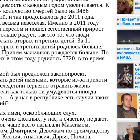
ни
даемость с каждым годом увеличивается. К
ко
у количество смертей было на 3486
й, и так продолжалось до 2011 года.
Привьет л
а весьма невеселая. Именно в 2011 году
любовь к кн
 перелом и пошел естественный прирост
ольше радует, так это то, что люди
ожать вторых и третьих детей. За 11
торых и третьих детей родилось больше,
снимки неб
. Причем мальчиков рождается больше. По
публикуют 
х в этом году родилось 5720, в то время
и NASA
бе
умой был предложен законопроект,
Сы
Бо
ть детей именами, которые из-за прихоти
му
следствии серьезно отравить жизнь
ин
ели как только ни умудряются иногда
о… А у нас в республике есть случаи таких
ий?
ых имен, оскорбляющих слух,
очень сложных, у нас, к счастью, не дают.
ков чаще всего называли Максимом,
ом, Дмитрием. Девочкам по преимуществу
 Ксения, Анастасия, Дарья, Полина,