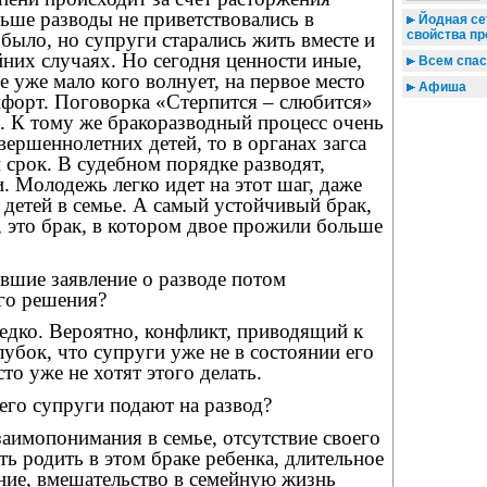
ьше разводы не приветствовались в
Йодная се
свойства пр
 было, но супруги старались жить вместе и
йних случаях. Но сегодня ценности иные,
Всем спас
 уже мало кого волнует, на первое место
Афиша
форт. Поговорка «Стерпится – слюбится»
а. К тому же бракоразводный процесс очень
вершеннолетних детей, то в органах загса
 срок. В судебном порядке разводят,
и. Молодежь легко идет на этот шаг, даже
 детей в семье. А самый устойчивый брак,
, это брак, в котором двое прожили больше
авшие заявление о разводе потом
ого решения?
редко. Вероятно, конфликт, приводящий к
лубок, что супруги уже не в состоянии его
то уже не хотят этого делать.
сего супруги подают на развод?
заимопонимания в семье, отсутствие своего
ь родить в этом браке ребенка, длительное
ние, вмешательство в семейную жизнь