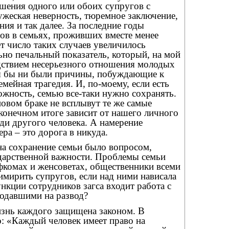
ошения одного или обоих супругов с
ужеская неверность, тюремное заключение,
ния и так далее. За последние годы
ов в семьях, проживших вместе менее
ет число таких случаев увеличилось
ьно печальный показатель, который, на мой
едствием несерьезного отношения молодых
вы бы ни были причины, побуждающие к
семейная трагедия. И, по-моему, если есть
жность, семью все-таки нужно сохранять.
 новом браке не всплывут те же самые
конечном итоге зависит от нашего личного
ди другого человека. А намерение
ра – это дорога в никуда.
на сохранение семьи было вопросом,
ударственной важности. Проблемы семьи
фкомах и женсоветах, общественники всеми
имирить супругов, если над ними нависала
ункции сотрудников загса входит работа с
одавшими на развод?
изнь каждого защищена законом. В
: «Каждый человек имеет право на