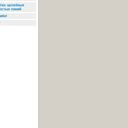
тка: целебные
остых линий
ибо!