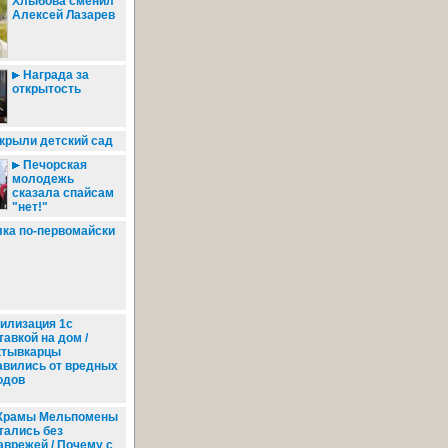
Хлыбова сменил
Алексей Лазарев
Награда за
открытость
крыли детский сад
Печорская
молодежь
сказала спайсам
"нет!"
ка по-первомайски
илизация 1с
тавкой на дом /
тывкарцы
авились от вредных
одов
рамы Мельпомены
тались без
аврежей / Почему с