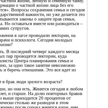
 частной жизни, личную и семейную тайну.
рмации о частной жизни лица без его
ется». Вопросы сохранения семьи и сегодня
дарственной важности, но уже делается это
тываются законы о защите прав семьи,
а. Но оставаться вместе или разводиться –
амих супругов.
женов в загсе проводили лектории, на
врачи и психологи. Сегодня молодых
жизни?
сть. В последний четверг каждого месяца
ых пар проводятся лектории, куда
алисты Центра планирования семьи и
чно, за одно такое занятие невозможно
ь и беречь отношения. Это все идет из
т в брак люди зрелого возраста?
ше, но они есть. Женятся сегодня в любом
0 лет, и старше. На долю повторных браков
т и выше приходится 20 процентов от
ически столько же разводов в этом
ужчины после сорока женятся чаще, чем