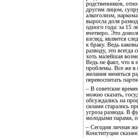
родственников, отн
другим лицом, супр
алкоголизм, наркома
выросла доля развод
одного года: за 15 л
вчетверо. Это довол
взгляд, является сл
к браку. Ведь како
разводу, это всегда 
хоть малейшая возмо
Ведь не факт, что в
проблемы. Все же в 
желания меняться ра
перевоспитать партне
– В советские време
можно сказать, гос
обсуждались на про
силами старались пр
угроза развода. В ф
молодыми парами, п
– Сегодня личная ж
Конституции сказано