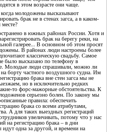
дятся в этом возрасте они чаще.
, когда молодожены высказывают
ровать брак не в стенах загса, а в каком-
 месте?
остранено в южных районах России. Хотя и
зарегистрировать брак на берегу реки, на
ьной галерее... В основном об этом просят
дожены. В районах люди настроены более
дпочитают классическую свадьбу. Самое
е было высказано по телефону в
е. Молодые люди спрашивали, можно ли
 на борту частного воздушного судна. Им
 регистрацию брака вне стен загса мы не
ыезжаем, но в исключительно редких
 какие-то форс-мажорные обстоятельства. К
лодоженов серьезно болен. По закону мы
описанные правила: обеспечить
страцию брака со всеми атрибутами,
ва. А для таких выездных регистраций
отрудников увеличивать, потому что у нас
ий на регистрацию брака – в дни
 идут одна за другой, и времени на