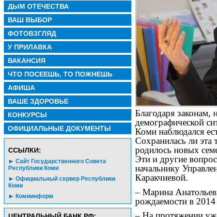
ДЫМ ОТЕЧЕСТВА
ВАШ ВЫБОР
ФОТОВЗГЛЯД
У ПРИЛАВКА
ВАКАНСИЯ
ЧТО ПОСЕЕШЬ, ТО ПОЖНЕШЬ
АФИША
ВАШЕ ЗДОРОВЬЕ
Благодаря законам,
КОНКУРСЫ
демографической сит
ОФИЦИАЛЬНЫЕ ДОКУМЕНТЫ
Коми наблюдался ест
Сохранилась ли эта 
родилось новых семе
CСЫЛКИ:
Эти и другие вопро
Сайт Государственного Совета
начальнику Управле
Республики Коми
Каракчиевой.
Официальный сервер Республики
Коми
– Марина Анатольевн
Комиинформ
рождаемости в 2014
– На протяжении уже
ЦЕНТРАЛЬНЫЙ БАНК РФ: