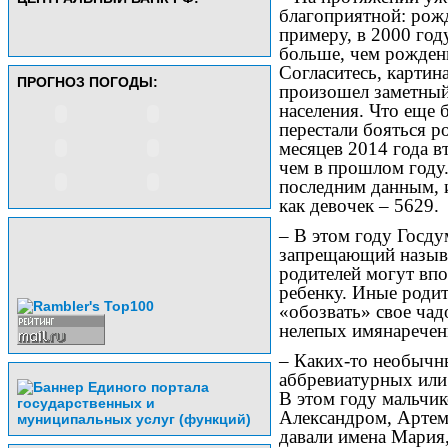
благоприятной: рож
примеру, в 2000 год
больше, чем рождени
Согласитесь, картин
ПРОГНОЗ ПОГОДЫ:
произошел заметный
населения. Что еще б
перестали бояться р
месяцев 2014 года в
чем в прошлом году
последним данным, и
как девочек – 5629.
– В этом году Госд
запрещающий называ
родителей могут впо
ребенку. Иные родит
«обозвать» свое чад
нелепых имянаречен
– Каких-то необычн
аббревиатурных или 
В этом году мальчи
Александром, Артем
давали имена Мария,