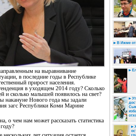
В Ижме от
 направленным на выравнивание
Ел
уации, в последние годы в Республике
ественный прирост населения.
тенденция в уходящем 2014 году? Сколько
й и сколько малышей появилось на свет?
Ут
сы накануне Нового года мы задали
дос
ния загс Республики Коми Марине
Сык
изб
отх
а, о чем нам может рассказать статистика
 году?
Х
ос
 нескольких лет ситуация остается
гл