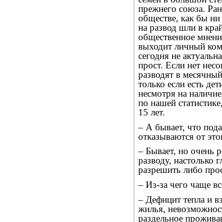
прежнего союза. Ран
обществе, как бы ни
на развод шли в кра
общественное мнение
выходит личный ком
сегодня не актуальн
прост. Если нет несо
разводят в месячный
только если есть дет
несмотря на наличие
по нашей статистике
15 лет.
– А бывает, что под
отказываются от эт
– Бывает, но очень 
разводу, настолько г
разрешить либо прос
– Из-за чего чаще в
– Дефицит тепла и в
жилья, невозможност
раздельное прожива