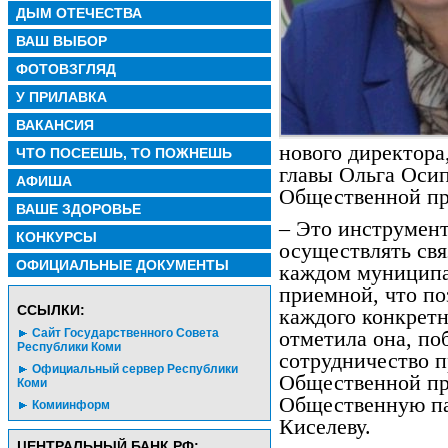
ДЫМ ОТЕЧЕСТВА
ВАШ ВЫБОР
ФОТОВЗГЛЯД
У ПРИЛАВКА
ВАКАНСИЯ
нового директора
ЧТО ПОСЕЕШЬ, ТО ПОЖНЕШЬ
главы Ольга Оси
АФИША
Общественной пр
ВАШЕ ЗДОРОВЬЕ
– Это инструмент
КОНКУРСЫ
осуществлять свя
ОФИЦИАЛЬНЫЕ ДОКУМЕНТЫ
каждом муниципа
приемной, что по
CСЫЛКИ:
каждого конкретн
Сайт Государственного Совета
отметила она, по
Республики Коми
сотрудничество п
Официальный сервер Республики
Общественной пр
Коми
Общественную па
Комиинформ
Киселеву.
ЦЕНТРАЛЬНЫЙ БАНК РФ: