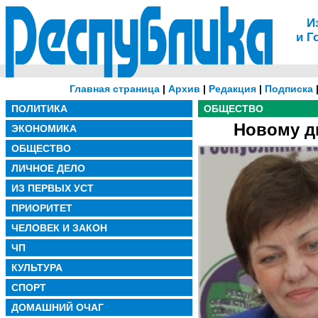
И
и Г
Главная страница
|
Архив
|
Редакция
|
Подписка
ПОЛИТИКА
ОБЩЕСТВО
Новому д
ЭКОНОМИКА
ОБЩЕСТВО
ЛИЧНОЕ ДЕЛО
ИЗ ПЕРВЫХ УСТ
ПРИОРИТЕТ
ЧЕЛОВЕК И ЗАКОН
ЧП
КУЛЬТУРА
СПОРТ
ДОМАШНИЙ ОЧАГ