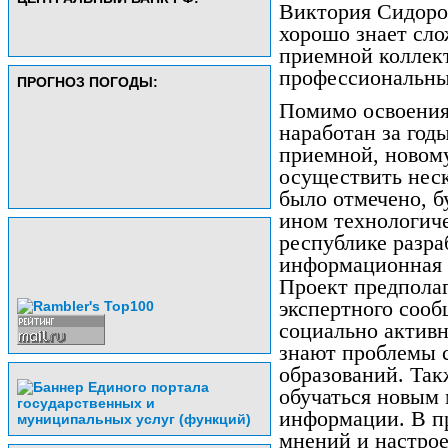
Виктория Сидоров
хорошо знает сл
приемной коллект
профессиональны
ПРОГНОЗ ПОГОДЫ:
Помимо освоения 
наработан за год
приемной, новом
осуществить неск
было отмечено, б
ином технологиче
республике разра
информационная 
Проект предполаг
экспертного сооб
социально актив
знают проблемы 
образований. Так
обучаться новым 
информации. В п
мнений и настрое