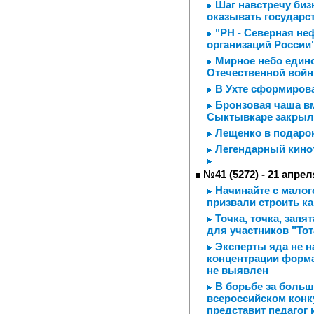
Шаг навстречу биз
оказывать государс
"РН - Северная неф
организаций России
Мирное небо едино
Отечественной войн
В Ухте сформирова
Бронзовая чаша вм
Сыктывкаре закрыл
Лещенко в подаро
Легендарный кинот
№41 (5272) - 21 апрел
Начинайте с малого
призвали строить ка
Точка, точка, запя
для участников "Тот
Эксперты яда не н
концентрации форма
не выявлен
В борьбе за большо
всероссийском конк
представит педагог 