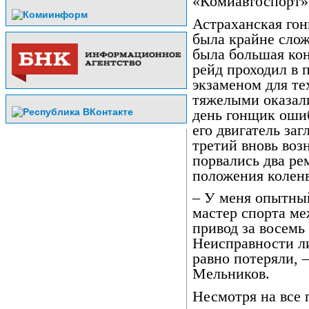
«Комиавтоспорт»,
Астраханская гон
была крайне сложн
была большая кон
рейд проходил в 
экзаменом для т
тяжелыми оказали
день гонщик ошиб
его двигатель заг
третий вновь воз
порвались два ре
положения коленв
– У меня опытны
мастер спорта ме
привод за восемь 
Неисправности ли
равно потеряли, 
Мельников.
Несмотря на все 