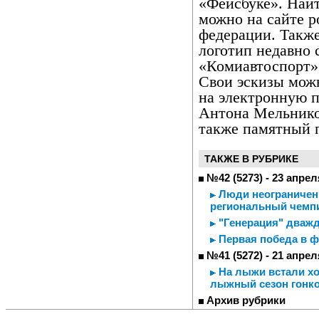
«Фейсбуке». Най
можно на сайте 
федерации. Такж
логотип недавно
«Комиавтоспорт».
Свои эскизы можн
на электронную п
Антона Мельнико
также памятный п
ТАКЖЕ В РУБРИКЕ
№42 (5273) - 23 апрел
Люди неограниченн
региональный чемп
"Генерация" дважд
Первая победа в 
№41 (5272) - 21 апрел
На лыжи встали хо
лыжный сезон гонко
Архив рубрики