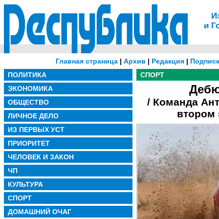
И
и Г
Главная страница
|
Архив
|
Редакция
|
Подписк
ПОЛИТИКА
СПОРТ
Дебю
ЭКОНОМИКА
/ Команда Ан
ОБЩЕСТВО
втором 
ЛИЧНОЕ ДЕЛО
ИЗ ПЕРВЫХ УСТ
ПРИОРИТЕТ
ЧЕЛОВЕК И ЗАКОН
ЧП
КУЛЬТУРА
СПОРТ
ДОМАШНИЙ ОЧАГ