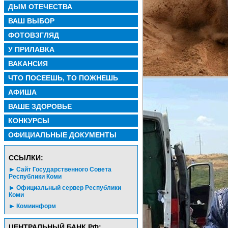
ДЫМ ОТЕЧЕСТВА
ВАШ ВЫБОР
ФОТОВЗГЛЯД
У ПРИЛАВКА
ВАКАНСИЯ
ЧТО ПОСЕЕШЬ, ТО ПОЖНЕШЬ
АФИША
ВАШЕ ЗДОРОВЬЕ
КОНКУРСЫ
ОФИЦИАЛЬНЫЕ ДОКУМЕНТЫ
CСЫЛКИ:
Сайт Государственного Совета
Республики Коми
Официальный сервер Республики
Коми
Комиинформ
ЦЕНТРАЛЬНЫЙ БАНК РФ: