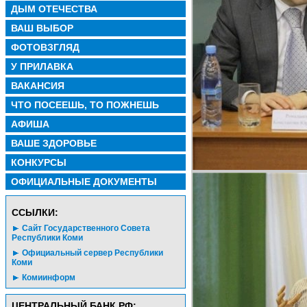
ДЫМ ОТЕЧЕСТВА
ВАШ ВЫБОР
ФОТОВЗГЛЯД
У ПРИЛАВКА
ВАКАНСИЯ
ЧТО ПОСЕЕШЬ, ТО ПОЖНЕШЬ
АФИША
ВАШЕ ЗДОРОВЬЕ
КОНКУРСЫ
ОФИЦИАЛЬНЫЕ ДОКУМЕНТЫ
CСЫЛКИ:
Сайт Государственного Совета
Республики Коми
Официальный сервер Республики
Коми
Комиинформ
ЦЕНТРАЛЬНЫЙ БАНК РФ: