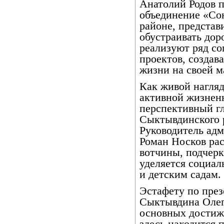
Анатолий Родов п
объединение «Со
районе, представ
обустраивать доро
реализуют ряд со
проектов, создав
жизни на своей м
Как живой нагляд
активной жизнен
перспективный г
Сыктывдинского 
Руководитель ад
Роман Носков рас
вотчины, подчерк
уделяется социал
и детским садам.
Эстафету по през
Сыктывдина Олег
основных достиж
здесь находится 