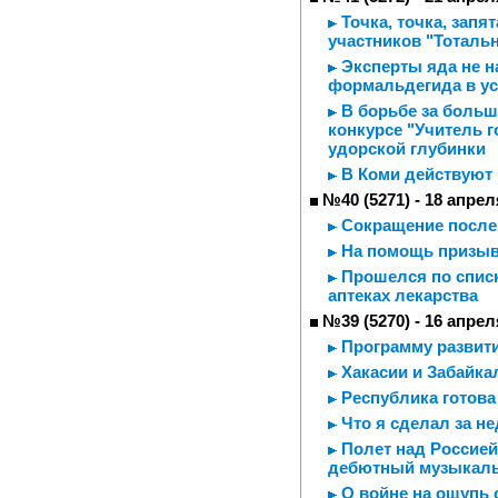
Точка, точка, запя
участников "Тотальн
Эксперты яда не н
формальдегида в ус
В борьбе за больш
конкурсе "Учитель г
удорской глубинки
В Коми действуют
№40 (5271) - 18 апрел
Сокращение после
На помощь призывн
Прошелся по списк
аптеках лекарства
№39 (5270) - 16 апрел
Программу развит
Хакасии и Забайк
Республика готова
Что я сделал за н
Полет над Россией
дебютный музыкал
О войне на ощупь с