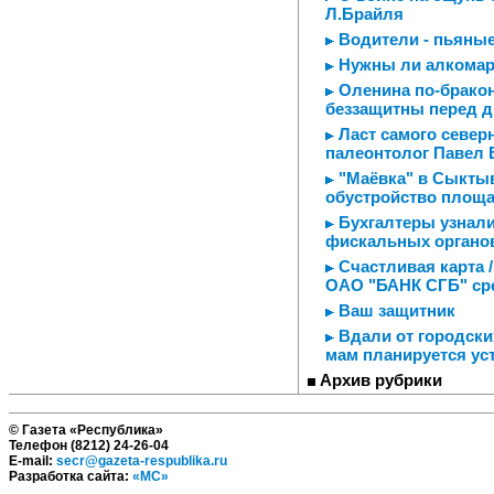
Л.Брайля
Водители - пьяные
Нужны ли алкома
Оленина по-брако
беззащитны перед 
Ласт самого северн
палеонтолог Павел 
"Маёвка" в Сыктыв
обустройство площа
Бухгалтеры узнали
фискальных органо
Счастливая карта /
ОАО "БАНК СГБ" сре
Ваш защитник
Вдали от городски
мам планируется ус
Архив рубрики
© Газета «Республика»
Телефон (8212) 24-26-04
E-mail:
secr@gazeta-respublika.ru
Разработка сайта:
«МС»