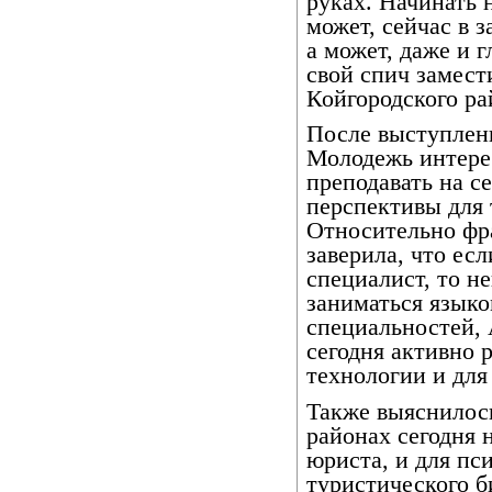
руках. Начинать н
может, сейчас в 
а может, даже и г
свой спич замест
Койгородского ра
После выступлени
Молодежь интере
преподавать на с
перспективы для
Относительно фр
заверила, что есл
специалист, то 
заниматься языко
специальностей, 
сегодня активно
технологии и для
Также выяснилось
районах сегодня н
юриста, и для пси
туристического б