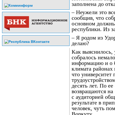
заполнена до отка
– Неужели это вс
сообщив, что соб
основном должны
республики. Из з
– Я родом из Удор
делаю?
Как выяснилось, 
собралось немал
информацию и о 
климата районах 
что университет 
трудоустройством
десять лет. По ее
возвращаются на
с аудиторией об
результате в при
человек, чуть по
Воркуту.