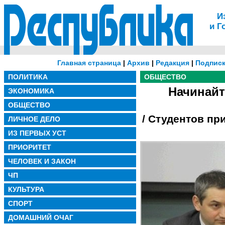
И
и Г
Главная страница
|
Архив
|
Редакция
|
Подписк
ПОЛИТИКА
ОБЩЕСТВО
Начинайт
ЭКОНОМИКА
ОБЩЕСТВО
/ Студентов пр
ЛИЧНОЕ ДЕЛО
ИЗ ПЕРВЫХ УСТ
ПРИОРИТЕТ
ЧЕЛОВЕК И ЗАКОН
ЧП
КУЛЬТУРА
СПОРТ
ДОМАШНИЙ ОЧАГ