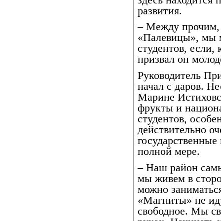
развития.
– Между прочим,
«Палевицы», мы м
студентов, если, 
призвал он молод
Руководитель Пр
начал с даров. Н
Марине Истиховск
фрукты и национа
студентов, особе
действительно оч
государственные 
полной мере.
– Наш район самы
мы живем в сторо
можно заниматьс
«Магниты» не иду
свободное. Мы св