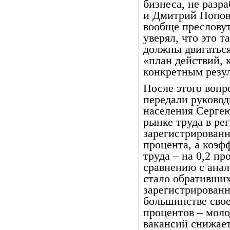
бизнеса, не разр
и Дмитрий Попов 
вообще преслову
уверял, что это 
должны двигаться
«план действий, 
конкретным резул
После этого вопр
передали руковод
населения Сергею
рынке труда в ре
зарегистрированн
процента, а коэ
труда – на 0,2 п
сравнению с ана
стало обративших
зарегистрирован
большинстве сво
процентов – молод
вакансий снижает