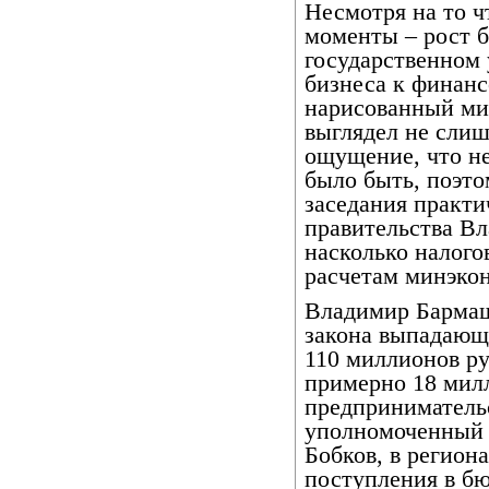
Несмотря на то 
моменты – рост б
государственном 
бизнеса к финанс
нарисованный ми
выглядел не сли
ощущение, что не 
было быть, поэто
заседания практи
правительства Вл
насколько налого
расчетам минэко
Владимир Бармашо
закона выпадающ
110 миллионов ру
примерно 18 милл
предпринимательс
уполномоченный 
Бобков, в регион
поступления в бю