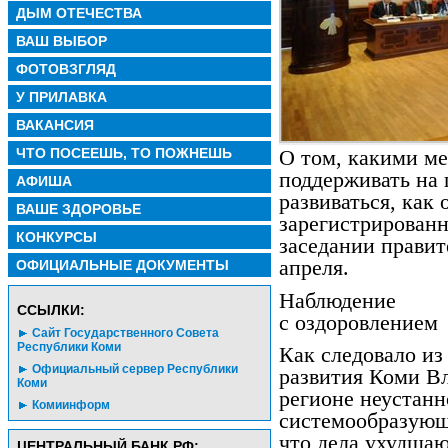
ДЫМ ОТЕЧЕСТВА
ВАШ ВЫБОР
ФОТОВЗГЛЯД
У ПРИЛАВКА
ВАКАНСИЯ
ЧТО ПОСЕЕШЬ, ТО ПОЖНЕШЬ
О том, какими м
поддерживать на 
АФИША
развиваться, как 
ВАШЕ ЗДОРОВЬЕ
зарегистрированн
КОНКУРСЫ
заседании правит
апреля.
ОФИЦИАЛЬНЫЕ ДОКУМЕНТЫ
Наблюдение
CСЫЛКИ:
с оздоровлением
Сайт Государственного Совета
Республики Коми
Как следовало из
Официальный сервер Республики
развития Коми В
Коми
регионе неустанн
Комиинформ
системообразующ
что дела ухудшаю
ЦЕНТРАЛЬНЫЙ БАНК РФ: