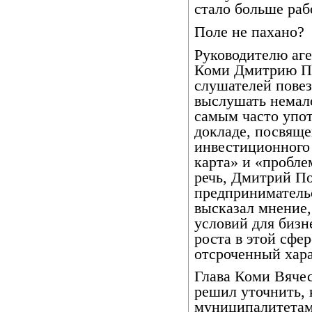
стало больше раб
Поле не пахано?
Руководителю аге
Коми Дмитрию По
слушателей пове
выслушать немал
самым часто упо
докладе, посвящ
инвестиционного 
карта» и «пробл
речь, Дмитрий По
предпринимательс
высказал мнение,
условий для бизн
роста в этой сфе
отсроченный хара
Глава Коми Вячес
решил уточнить, 
муниципалитетами