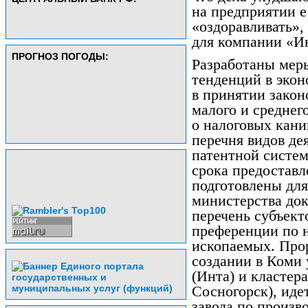
на предприятии е
«оздоравливать»,
для компании «Ин
ПРОГНОЗ ПОГОДЫ:
Разработаны мер
тенденций в экон
в принятии закон
малого и среднег
о налоговых кани
перечня видов де
патентной систе
срока предоставл
подготовлены для
министерства до
перечень субъект
преференции по 
ископаемых. Про
создании в Коми 
(Инта) и кластер
Сосногорск), иде
завода по произв