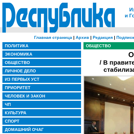
И
и Г
Главная страница
|
Архив
|
Редакция
|
Подписк
ПОЛИТИКА
ОБЩЕСТВО
О
ЭКОНОМИКА
/ В правит
ОБЩЕСТВО
стабилиз
ЛИЧНОЕ ДЕЛО
ИЗ ПЕРВЫХ УСТ
ПРИОРИТЕТ
ЧЕЛОВЕК И ЗАКОН
ЧП
КУЛЬТУРА
СПОРТ
ДОМАШНИЙ ОЧАГ