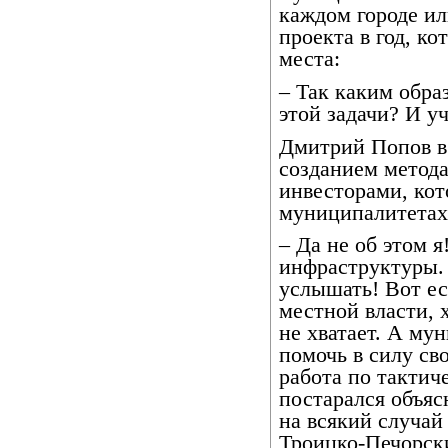
каждом городе и
проекта в год, ко
места:
– Так каким обра
этой задачи? И у
Дмитрий Попов в 
созданием метода
инвесторами, кот
муниципалитетах
– Да не об этом я
инфраструктуры. 
услышать! Вот ес
местной власти, х
не хватает. А му
помочь в силу св
работа по тактич
постарался объяс
на всякий случай
Троицко-Печорск