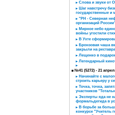
Слова и звуки от 
Шаг навстречу биз
государственные и 
"РН - Северная неф
организаций России
Мирное небо едино
войны угостили сти
В Ухте сформирова
Бронзовая чаша вм
закрыли на реставр
Лещенко в подаро
Легендарный кинот
№41 (5272) - 21 апрел
Начинайте с малого
строить карьеру у с
Точка, точка, запя
участников "Тотальн
Эксперты яда не н
формальдегида в ус
В борьбе за больш
конкурсе "Учитель г