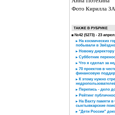
Анна Потехина
Фото Кирилла З
ТАКЖЕ В РУБРИКЕ
№42 (5273) - 23 апрел
На космических го
побывали в Звёздно
Новому директору 
Субботник перенос
Что я сделал за н
70 проектов в чест
финансовую подде
К этому нужно стр
недропользователе
Перепись - дело д
Рейтинг публичнос
На Вахту памяти в
сыктывкарские пои
"Дети России" дое