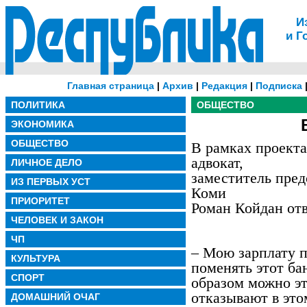
И
и Г
Главная страница
|
Архив
|
Редакция
|
Подписка
ПОЛИТИКА
ОБЩЕСТВО
ЭКОНОМИКА
ОБЩЕСТВО
В рамках проект
адвокат,
ЛИЧНОЕ ДЕЛО
заместитель пре
ИЗ ПЕРВЫХ УСТ
Коми
ПРИОРИТЕТ
Роман Койдан отв
ЧЕЛОВЕК И ЗАКОН
ЧП
– Мою зарплату п
КУЛЬТУРА
поменять этот ба
СПОРТ
образом можно эт
отказывают в это
ДОМАШНИЙ ОЧАГ