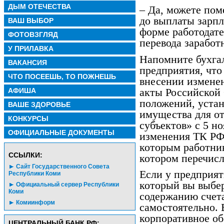
ДЫМ ОТЕЧЕСТВА
– Да, можете пом
до выплаты зарп
ВАШ ВЫБОР
форме работодате
ФОТОВЗГЛЯД
перевода заработ
У ПРИЛАВКА
Напомните бухга
ВАКАНСИЯ
предприятия, что
ЧТО ПОСЕЕШЬ, ТО ПОЖНЕШЬ
внесении измене
акты Российской
АФИША
положений, уста
ВАШЕ ЗДОРОВЬЕ
имущества для о
КОНКУРСЫ
субъектов» с 5 н
ОФИЦИАЛЬНЫЕ ДОКУМЕНТЫ
изменения ТК РФ, 
которым работник
CСЫЛКИ:
котором перечисл
Сайт Государственного Совета
Если у предприят
Республики Коми
который вы выбер
Официальный сервер Республики
Коми
содержанию счета
Комиинформ
самостоятельно. В
корпоративное об
ЦЕНТРАЛЬНЫЙ БАНК РФ: