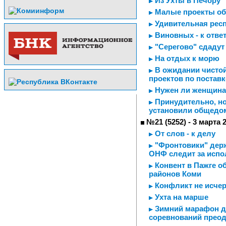
Из Ухты в Печору
Малые проекты обе
Удивительная рес
Виновных - к отве
"Серегово" сдадут 
На отдых к морю
В ожидании чистой
проектов по постав
Нужен ли женщина
Принудительно, но
установили общедо
№21 (5252) - 3 марта 
От слов - к делу
"Фронтовики" держ
ОНФ следит за испо
Конвент в Пажге 
районов Коми
Конфликт не исчер
Ухта на марше
Зимний марафон дл
соревнований прео