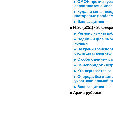
ОМОН против кусачи
справляются с мисс
Куда ни кинь - вс
застарелые пробле
Ваш защитник
№20 (5251) - 28 февр
Региону нужны ра
Ледовый флешмоб 
коньки
На грани транспорт
столицы становится
С соблюдением ст
За непорядок - шт
Кто скрывается за
Очередь без движе
участники прямой л
Ваш защитник
Архив рубрики