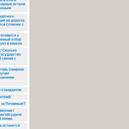
асатели и
жарные встали
коньки
портного
ция на дорогах
тся сложнее с
готовится к
вичный отбор
ует в апреле
/ Сколько
государство
й связке с
горь Смирнов
лучил
значение
 стандартов
 штраф
 за Печкиным?
ижения /
ии обсудили
й линии
 останется