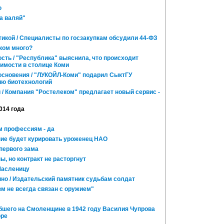
ю
а валяй"
икой / Специалисты по госзакупкам обсудили 44-ФЗ
ком много?
сть / "Республика" выяснила, что происходит
имости в столице Коми
косновения / "ЛУКОЙЛ-Коми" подарил СыктГУ
ю биотехнологий
 / Компания "Ростелеком" предлагает новый сервис -
014 года
м профессиям - да
ие будет курировать уроженец НАО
первого зама
, но контракт не расторгнут
Масленицу
но / Издательский памятник судьбам солдат
м не всегда связан с оружием"
ибшего на Смоленщине в 1942 году Василия Чупрова
оре