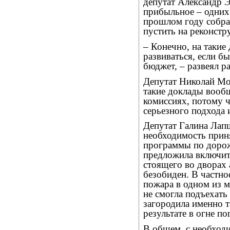
депутат Александр 
прибыльное – одних
прошлом году собра
пустить на реконст
– Конечно, на такие
развиваться, если б
бюджет, – развеял 
Депутат Николай Мои
такие доклады вообщ
комиссиях, потому 
серьезного подхода
Депутат Галина Лап
необходимость прин
программы по дорож
предложила включить
стоящего во дворах 
безобиден. В частнос
пожара в одном из 
не смогла подъехать
загородила именно т
результате в огне п
В общем, с необход