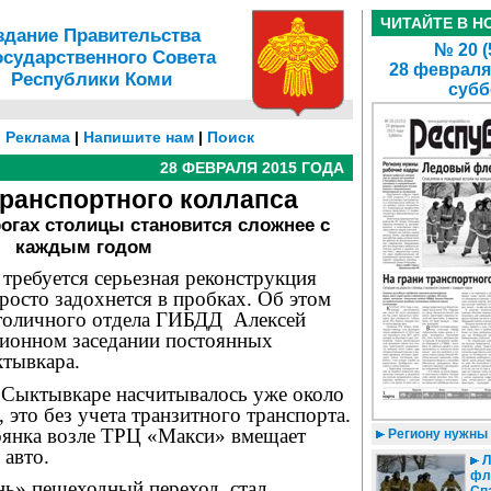
ЧИТАЙТЕ В Н
здание Правительства
№ 20 (
осударственного Совета
28 февраля
Республики Коми
субб
|
Реклама
|
Напишите нам
|
Поиск
28 ФЕВРАЛЯ 2015 ГОДА
транспортного коллапса
рогах столицы становится сложнее с
каждым годом
требуется серьезная реконструкция
просто задохнется в пробках. Об этом
толичного отдела ГИБДД
Алексей
сионном заседании постоянных
ктывкара.
в Сыктывкаре насчитывалось уже около
 это без учета транзитного транспорта.
тоянка возле ТРЦ «Макси» вмещает
Региону нужны 
 авто.
Л
фл
ь» пешеходный переход
стал