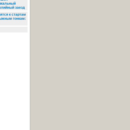
икальный
ллийный заезд
ятся к стартам
лыжным гонкам: