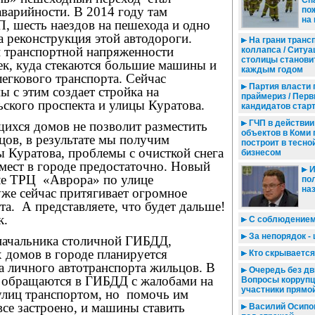
Сп
аварийности. В 2014 году там
по
на 
, шесть наездов на пешехода и одно
 реконструкция этой автодороги.
На грани транс
и транспортной напряженности
коллапса / Ситуа
столицы станови
ек, куда стекаются большие машины и
каждым годом
егкового транспорта. Сейчас
Партия власти 
 с этим создает стройка на
праймериз / Пер
ского проспекта и улицы Куратова.
кандидатов старт
ГЧП в действии 
щихся домов не позволит разместить
объектов в Коми 
цов, в результате мы получим
построит в тесно
 Куратова, проблемы с очисткой снега
бизнесом
х мест в городе предостаточно. Новый
И
ле ТРЦ
«Аврора» по улице
по
на
же сейчас притягивает огромное
та.
А представляете, что будет дальше!
к.
С соблюдением
За непорядок -
начальника столичной ГИБДД,
 домов в городе планируется
Кто скрывается
та личного автотранспорта жильцов. В
Очередь без дв
е обращаются в ГИБДД с жалобами на
Вопросы коррупц
участники прямо
улиц транспортом, но
помочь им
все застроено, и машины ставить
Василий Осипов