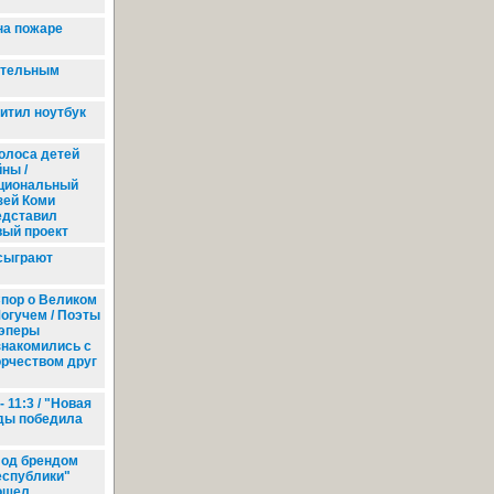
на пожаре
ртельным
итил ноутбук
олоса детей
ны /
циональный
зей Коми
едставил
вый проект
сыграют
пор о Великом
Могучем / Поэты
рэперы
знакомились с
орчеством друг
 11:3 / "Новая
ды победила
од брендом
еспублики"
ошел