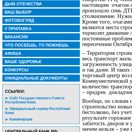
ДЫМ ОТЕЧЕСТВА
настоящим
очагом 
произошло семь ДТП
ВАШ ВЫБОР
столкновение. Нужна
ФОТОВЗГЛЯД
Кроме того, очагам
являются места стро
У ПРИЛАВКА
тормозят движение л
ВАКАНСИЯ
постоянные проблемы
пересечении Октябрь
ЧТО ПОСЕЕШЬ, ТО ПОЖНЕШЬ
– Территория строя
АФИША
весь транспорт жиль
ВАШЕ ЗДОРОВЬЕ
загруженность улицы
и так далее. И таки
КОНКУРСЫ
торговый центр воз
ОФИЦИАЛЬНЫЕ ДОКУМЕНТЫ
Коммунистической у
количество транспор
– предрек
докладчи
CСЫЛКИ:
Сайт Государственного Совета
Вообще, по словам 
Республики Коми
строительство новых
Официальный сервер Республики
бестолково, без уче
Коми
результате горожан
Комиинформ
забитость дворов и 
ничем нельзя – уже 
ЦЕНТРАЛЬНЫЙ БАНК РФ: