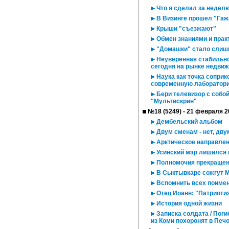
Что я сделал за недел
В Визинге прошел "Гаж
Крыши "съезжают"
Обмен знаниями и практ
"Домашки" стало слиш
Неуверенная стабильно
сегодня на рынке недвиж
Наука как точка сопри
современную лаборатори
Бери телевизор с собой
"Мультискрин"
№18 (5249) - 21 февраля 2
Дембельский альбом
Двум сменам - нет, дву
Арктическое направлен
Усинский мэр лишился 
Полномочия прекращены
В Сыктывкаре сожгут 
Вспомнить всех поимен
Отец Иоанн: "Патриотиз
История одной жизни
Записка солдата / Пог
из Коми похоронят в Печ