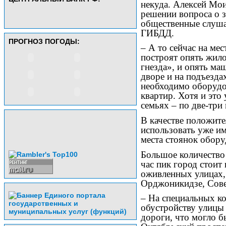
некуда. Алексей Мои
решении вопроса о з
общественные слуша
ГИБДД.
ПРОГНОЗ ПОГОДЫ:
– А то сейчас на ме
построят опять жил
гнезда», и опять ма
дворе и на подъезда
необходимо оборудо
квартир. Хотя и это
семьях – по две-три
В качестве положит
использовать уже и
места стоянок обору
Большое количество 
час пик город стоит
оживленных улицах,
Орджоникидзе, Сове
– На специальных к
обустройству улицы
дороги, что могло б