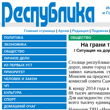
И
и Г
Главная страница
|
Архив
|
Редакция
|
Подписка
ПОЛИТИКА
ОБЩЕСТВО
На грани 
ЭКОНОМИКА
/ Ситуация на до
ОБЩЕСТВО
ЛИЧНОЕ ДЕЛО
Столице республики 
ИЗ ПЕРВЫХ УСТ
дорог, иначе город 
заявил
начальник
с
ПРИОРИТЕТ
Моисеев на предсес
ЧЕЛОВЕК И ЗАКОН
комиссий совета Сы
ЧП
К концу 2014 года 
88 тысяч автомашин,
КУЛЬТУРА
Для наглядности: с
СПОРТ
всего тысячу единиц
ДОМАШНИЙ ОЧАГ
Напротив ТРЦ «Июн