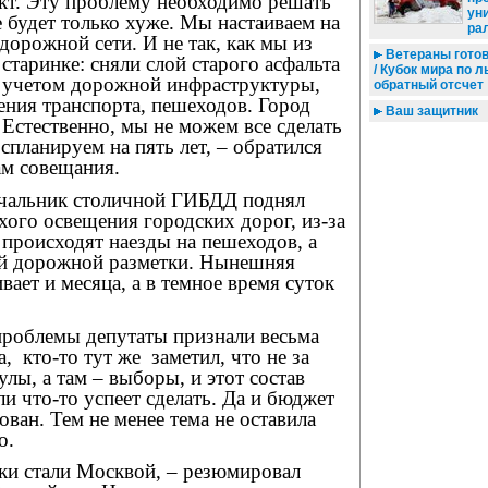
кт. Эту проблему необходимо решать
ун
е будет только хуже. Мы настаиваем на
ра
дорожной сети. И не так, как мы из
Ветераны готов
 старинке: сняли слой старого асфальта
/ Кубок мира по 
 с учетом дорожной инфраструктуры,
обратный отсчет
ения транспорта, пешеходов. Город
Ваш защитник
 Естественно, мы не можем все сделать
 спланируем на пять лет, – обратился
ам совещания.
чальник столичной ГИБДД поднял
ого освещения городских дорог, из-за
 происходят наезды на пешеходов, а
ой дорожной разметки. Нынешняя
вает и месяца, а в темное время суток
проблемы депутаты признали весьма
а,
кто-то тут же
заметил, что не за
улы, а там – выборы, и этот состав
ли что-то успеет сделать. Да и бюджет
ван. Тем не менее тема не оставила
о.
ки стали Москвой, – резюмировал