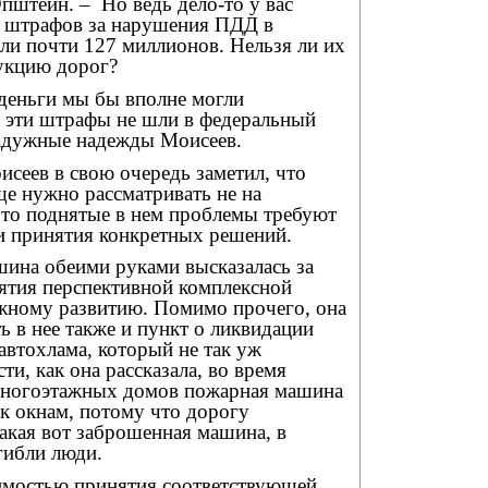
Эпштейн. –
Но ведь дело-то у вас
 штрафов за нарушения ПДД в
ли почти 127 миллионов. Нельзя ли их
рукцию дорог?
 деньги мы бы вполне могли
ы эти штрафы не шли в федеральный
радужные надежды Моисеев.
сеев в свою очередь заметил, что
е нужно рассматривать не на
что поднятые в нем проблемы требуют
 и принятия конкретных решений.
шина обеими руками высказалась за
ятия перспективной комплексной
ному развитию. Помимо прочего, она
 в нее также и пункт о ликвидации
автохлама, который не так уж
ти, как она рассказала, во время
многоэтажных домов пожарная машина
 к окнам, потому что дорогу
акая вот заброшенная машина, в
огибли люди.
имостью принятия соответствующей