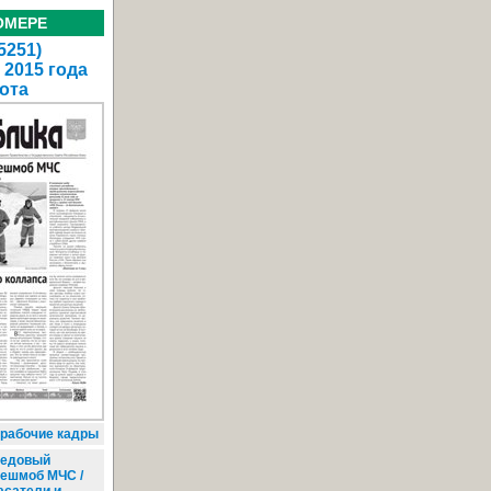
ОМЕРЕ
5251)
 2015 года
ота
рабочие кадры
едовый
ешмоб МЧС /