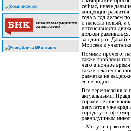
Октябрьский проспе
сейчас, иначе дальш
концепции развития 
года в год делаем по
и нанесли новый, а
интенсивности движ
должен развиваться.
за один раз. Давайте
Моисеев к участник
Помимо прочего, на
также проблемы плох
чего в ночное время
также некачественн
разметка не выдержи
ее не видно.
Все перечисленные 
актуальными. Правд
горами летние каник
депутатов уже вряд 
города уже сформиро
равнодушным никог
– Мы уже практичес