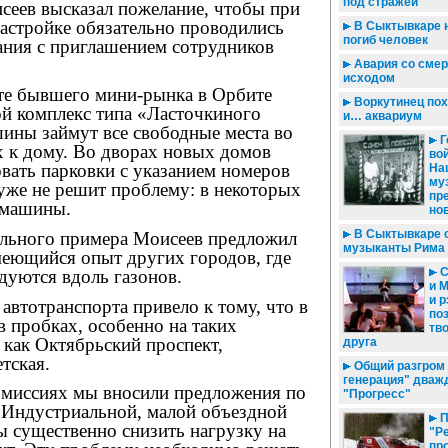
под стражей
сеев высказал пожелание, чтобы при
астройке обязательно проводились
В Сыктывкаре 
погиб человек
ния с приглашением сотрудников
Авария со сме
исходом
сте бывшего мини-рынка в Орбите
Воркутинец пох
ой комплекс типа «Ласточкиного
и… аквариум
шины займут все свободные места во
Г
х к дому. Во дворах новых домов
вой
вать парковки с указанием номеров
На
му
 уже не решит проблему: в некоторых
пр
 машины.
но
В Сыктывкаре 
ельного примера Моисеев предложил
музыканты Рима
меющийся опыт других городов, где
С
дуются вдоль газонов.
и 
и 
автотранспорта привело к тому, что в
по
 в пробках, особенно на таких
тв
 как Октябрьский проспект,
друга
тская.
Общий разгром -
генерация" дваж
омиссиях мы вносили предложения по
"Прогресс"
 Индустриальной, малой объездной
П
ы существенно снизить нагрузку на
"Р
пр