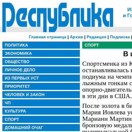
И
и Г
Главная страница
|
Архив
|
Редакция
|
Подписка
ПОЛИТИКА
СПОРТ
В 
ЭКОНОМИКА
ОБЩЕСТВО
Спортсменка из 
останавливалась 
ЛИЧНОЕ ДЕЛО
подиума на чемпи
ИЗ ПЕРВЫХ УСТ
лыжным гонкам с
ПРИОРИТЕТ
опорно-двигатель
ЧЕЛОВЕК И ЗАКОН
в эти дни в США.
ЧП
После золота в б
Мария Иовлева у
КУЛЬТУРА
Марианн Мартинсе
СПОРТ
бронзовую медаль
ДОМАШНИЙ ОЧАГ
индивидуальной б