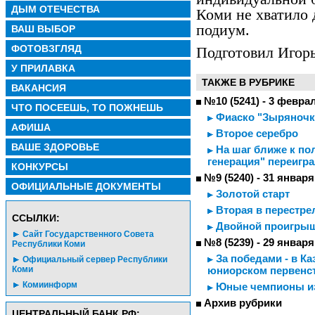
ДЫМ ОТЕЧЕСТВА
Коми не хватило 
подиум.
ВАШ ВЫБОР
ФОТОВЗГЛЯД
Подготовил Игор
У ПРИЛАВКА
ТАКЖЕ В РУБРИКЕ
ВАКАНСИЯ
№10 (5241) - 3 февра
ЧТО ПОСЕЕШЬ, ТО ПОЖНЕШЬ
Фиаско "Зыряночк
АФИША
Второе серебро
ВАШЕ ЗДОРОВЬЕ
На шаг ближе к по
генерация" переигр
КОНКУРСЫ
№9 (5240) - 31 января
ОФИЦИАЛЬНЫЕ ДОКУМЕНТЫ
Золотой старт
Вторая в перестре
CСЫЛКИ:
Двойной проигры
Сайт Государственного Совета
№8 (5239) - 29 января
Республики Коми
За победами - в Ка
Официальный сервер Республики
Коми
юниорском первенс
Комиинформ
Юные чемпионы и
Архив рубрики
ЦЕНТРАЛЬНЫЙ БАНК РФ: