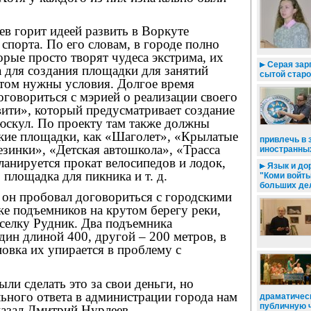
в горит идеей развить в Воркуте
спорта. По его словам, в городе полно
рые просто творят чудеса экстрима, их
Серая зар
 для создания площадки для занятий
сытой стар
том нужны условия. Долгое время
говориться с мэрией о реализации своего
ити», который предусматривает создание
юскул. По проекту там также должны
кие площадки, как «Шаголет», «Крылатые
привлечь в 
езинки», «Детская автошкола», «Трасса
иностранны
анируется прокат велосипедов и лодок,
Язык и дор
 площадка для пикника и т. д.
"Коми войт
больших де
 он пробовал договориться с городскими
ке подъемников на крутом берегу реки,
селку Рудник. Два подъемника
дин длиной 400, другой – 200 метров, в
новка их упирается в проблему с
ли сделать это за свои деньги, но
ьного ответа в администрации города нам
драматическ
публичную ч
сказал Дмитрий Нурлеев.