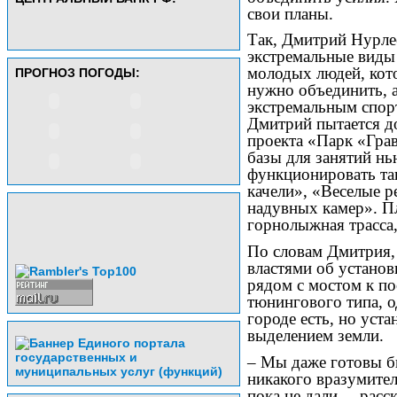
свои планы.
Так, Дмитрий Нурлее
экстремальные виды 
молодых людей, кото
ПРОГНОЗ ПОГОДЫ:
нужно объединить, а
экстремальным спор
Дмитрий пытается до
проекта «Парк «Грав
базы для занятий нь
функционировать та
качели», «Веселые р
надувных камер». Пл
горнолыжная трасса,
По словам Дмитрия,
властями об установ
рядом с мостом к по
тюнингового типа, о
городе есть, но уста
выделением земли.
– Мы даже готовы бы
никакого вразумител
пока не дали, – рас