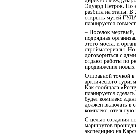
директор междунаро
Эдуард Петров. По е
разбита на этапы. В
открыть музей ГУЛА
планируется совмест
– Поселок мертвый, 
подрядная организац
этого моста, и орга
стройматериалы. Но 
договориться с адми
отдают работы по ре
продвижения новых 
Отправной точкой в
арктического туризм
Как сообщала «Респ
планируется сделат
будет комплекс здан
должен включать в с
комплекс, отельную 
С целью создания н
маршрутов прошедш
экспедицию на Карск