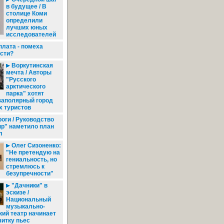
в будущее / В
столице Коми
определили
лучших юных
исследователей
плата - помеха
ости?
Воркутинская
мечта / Авторы
"Русского
арктического
парка" хотят
заполярный город
х туристов
оги / Руководство
ыр" наметило план
л
Олег Сизоненко:
"Не претендую на
гениальность, но
стремлюсь к
безупречности"
"Дачники" в
эскизе /
Национальный
музыкально-
ий театр начинает
итку пьес