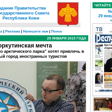
ЧИТАЙТЕ
здание Правительства
№ 
осударственного Совета
29 янв
Республики Коми
а
|
Реклама
|
Напишите нам
|
Поиск
29 ЯНВАРЯ 2015 ГОДА
оркутинская мечта
о арктического парка" хотят привлечь в
ый город иностранных туристов