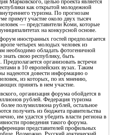
дия Марковского, целью проекта является
еспублики как открытой молодежной
 внутреннего туризма. По прогнозам
уме примут участие около двух тысяч
 человек — представители Коми, которые
муниципалитетах на конкурсной основе.
 форум иностранных гостей предполагается
Европе четырех молодых человек из
ам необходимо обладать фотогеничной
 знать свою республику, быть
 Предполагается организовать встречи
ентами в 10 европейских вузах. Таким
ры надеются довести информацию о
человек, из которых, по их мнению,
ающих принять в нем участие.
вского, организация форума обойдется в
иллионов рублей. Федерация туризма
 более полумиллиона рублей, остальное
ются получить из бюджета правительства
нечно, им удастся убедить власти региона в
ивности проведения такого форума.
онференции представителей профильных
ообще. Возможно, Русский арктический