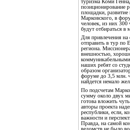
туризма Коми Генна
позиционирование р
площадки, развитие
Марковского, в фор
человек, из них 300
будут отбираться в 
Для привлечения на
отправить в тур по 
региона. Миссионер
внешностью, хорошо
коммуникабельными.
наших ребят со студ
образом организато
форуме до 3,5 млн. 
найдется немало жел
По подсчетам Марко
сумму около двух м
готова вложить чуть
авторы проекта наде
республики, если, ко
важности и перспект
Правда, на самой к
ведомств не было в