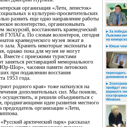
нтерская организация «Лети, лепесток»
социальных и культурно-просветительских
елью развить еще одно направление работы
ческое волонтерство, организовывать
м экскурсий, восстановить краеведческий
За победам
ей ГУЛАГа. По словам волонтеров, сегодня
Лыжники ре
онатов краеведческого музея лежат в
на юниорск
о зала. Хранить некоторые экспонаты в
Юные чемп
зя, однако пока для музея не могут
. Вместе с приезжими туристами
т заняться реставрацией мемориального
Юр-Шор», часовни памяти литовских
ших при подавлении восстания
переходить 
дневников 
та 1953 года.
Электронн
риот родного края» тоже наткнулся на
пройдут экс
лечения дополнительных сил. Мы поняли,
варианте он
платформах 
е осуществить, и решили объединиться с
Windows
, продвигающими идеи развития местного
ла председатель организации «Лети,
липпова.
«Русский арктический парк» рассказал