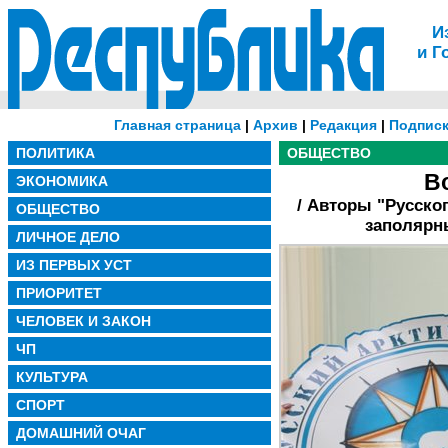
И
и Г
Главная страница
|
Архив
|
Редакция
|
Подписк
ПОЛИТИКА
ОБЩЕСТВО
В
ЭКОНОМИКА
/ Авторы "Русског
ОБЩЕСТВО
заполярн
ЛИЧНОЕ ДЕЛО
ИЗ ПЕРВЫХ УСТ
ПРИОРИТЕТ
ЧЕЛОВЕК И ЗАКОН
ЧП
КУЛЬТУРА
СПОРТ
ДОМАШНИЙ ОЧАГ