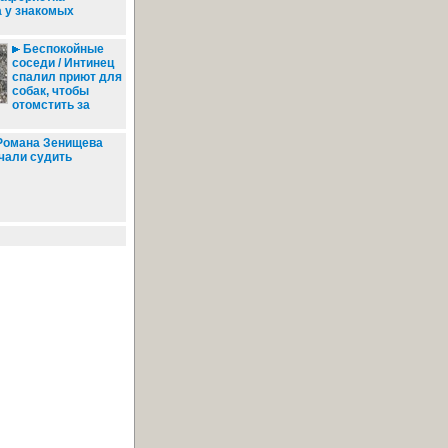
 у знакомых
Беспокойные
соседи / Интинец
спалил приют для
собак, чтобы
отомстить за
омана Зенищева
чали судить