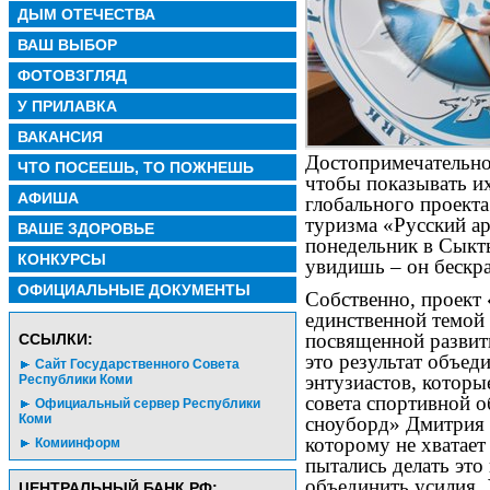
ДЫМ ОТЕЧЕСТВА
ВАШ ВЫБОР
ФОТОВЗГЛЯД
У ПРИЛАВКА
ВАКАНСИЯ
Достопримечательно
ЧТО ПОСЕЕШЬ, ТО ПОЖНЕШЬ
чтобы показывать их
АФИША
глобального проект
туризма «Русский а
ВАШЕ ЗДОРОВЬЕ
понедельник в Сыкт
КОНКУРСЫ
увидишь – он бескр
ОФИЦИАЛЬНЫЕ ДОКУМЕНТЫ
Собственно, проект 
единственной темой
посвященной развити
CСЫЛКИ:
это результат объед
Сайт Государственного Совета
энтузиастов, которы
Республики Коми
совета спортивной 
Официальный сервер Республики
Коми
сноуборд» Дмитрия Н
которому не хватает
Комиинформ
пытались делать это
объединить усилия. 
ЦЕНТРАЛЬНЫЙ БАНК РФ: