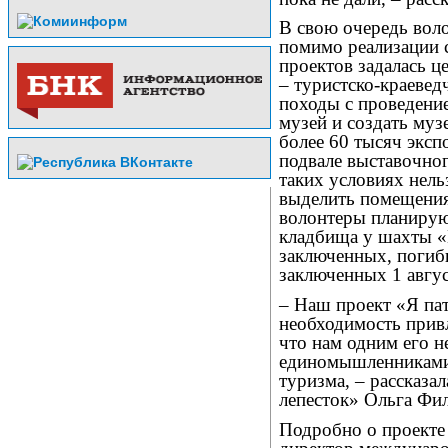
В свою очередь воло
помимо реализации 
проектов задалась ц
– туристско-краевед
походы с проведение
музей и создать муз
более 60 тысяч эксп
подвале выставочног
таких условиях нель
выделить помещения
волонтеры планирую
кладбища у шахты «
заключенных, погиб
заключенных 1 авгус
– Наш проект «Я пат
необходимость прив
что нам одним его н
единомышленниками
туризма, – рассказа
лепесток» Ольга Фи
Подробно о проекте 