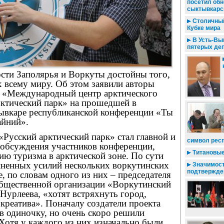
посетил об
сыктывкарск
Столичный
Кубке мира
В Усть-Вы
пятерых де
сти Заполярья и Воркуты достойны того,
 всему миру. Об этом заявили авторы
а «Международный центр арктического
рктический парк» на прошедшей в
ывкаре республиканской конференции «Ты
айний».
«Русский арктический парк» стал главной и
символ рес
 обсуждения участников конференции,
Титановые
ю туризма в арктической зоне. По сути
иненных усилий нескольких воркутинских
Значимос
подтвержде
е, по словам одного из них – председателя
общественной организации «Воркутинский
урлеева, «хотят встряхнуть город,
 креатива». Поначалу создатели проекта
 в одиночку, но очень скоро решили
Хотя у каждого из них изначально были