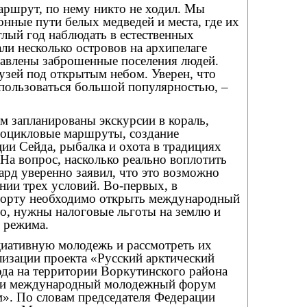
аршрут, по нему никто не ходил. Мы
нные пути белых медведей и места, где их
лый год наблюдать в естественных
ли несколько островов на архипелаге
тавлены заброшенные поселения людей.
узей под открытым небом. Уверен, что
 пользоваться большой популярностью, –
м запланированы экскурсии в кораль,
роцикловые маршруты, создание
ции Сейда, рыбалка и охота в традициях
 На вопрос, насколько реально воплотить
ард уверенно заявил, что это возможно
нии трех условий. Во-первых, в
порту необходимо открыть международный
го, нужны налоговые льготы на землю и
 режима.
иативную молодежь и рассмотреть их
лизации проекта «Русский арктический
ода на территории Воркутинского района
сти международный молодежный форум
». По словам председателя Федерации