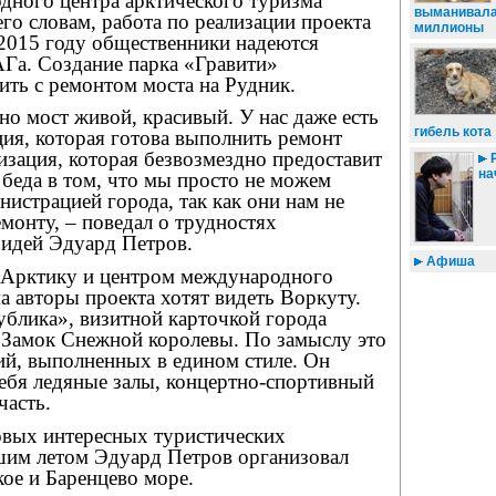
дного центра арктического туризма
выманивала
го словам, работа по реализации проекта
миллионы
 2015 году общественники надеются
Га. Создание парка «Гравити»
ить с ремонтом моста на Рудник.
но мост живой, красивый. У нас даже есть
гибель кота
ия, которая готова выполнить ремонт
низация, которая безвозмездно предоставит
Р
на
беда в том, что мы просто не можем
нистрацией города, так как они нам не
монту, – поведал о трудностях
идей Эдуард Петров.
Афиша
 Арктику и центром международного
а авторы проекта хотят видеть Воркуту.
ублика», визитной карточкой города
ь Замок Снежной королевы. По замыслу это
ий, выполненных в едином стиле. Он
ебя ледяные залы, концертно-спортивный
часть.
овых интересных туристических
им летом Эдуард Петров организовал
ое и Баренцево море.