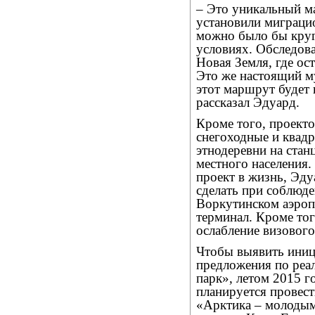
– Это уникальный м
установили миграцио
можно было бы круг
условиях. Обследова
Новая Земля, где ос
Это же настоящий м
этот маршрут будет
рассказал Эдуард.
Кроме того, проекто
снегоходные и квад
этнодеревни на стан
местного населения.
проект в жизнь, Эду
сделать при соблюде
Воркутинском аэро
терминал. Кроме то
ослабление визового
Чтобы выявить иниц
предложения по реа
парк», летом 2015 г
планируется прове
«Арктика – молодым