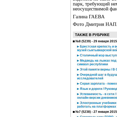
парк, требующий не
неосуществимой фан
Галина ГАЕВА
Фото Дмитрия НА
ТАКЖЕ В РУБРИКЕ
№8 (5239) - 29 января 2015
Брестская крепость и 
музей сыктывкарской во
Столичный мэр выступи
Медведь на лыжах под з
символ республики
Этой памяти верны / В
Очередной шаг в будущ
исследователей
Серая зарплата - помех
Язык и дороги / Руково
Успеваемость - в сети 
онлайн-версии дневнико
Электронные учебники п
работать на платформах 
№7 (5238) - 27 января 2015