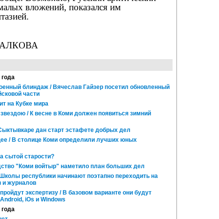
малых вложений, показался им
тазией.
ПАЛКОВА
 года
военный блиндаж / Вячеслав Гайзер посетил обновленный
йсковой части
т на Кубке мира
вездою / К весне в Коми должен появиться зимний
 Сыктывкаре дан старт эстафете добрых дел
ее / В столице Коми определили лучших юных
а сытой старости?
дство "Коми войтыр" наметило план больших дел
/ Школы республики начинают поэтапно переходить на
в и журналов
ройдут экспертизу / В базовом варианте они будут
Android, iOs и Windows
 года