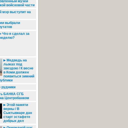
новленный музей
ой войсковой части
 мэр выступит на
ми выбрали
путатов
Что я сделал за
неделю?
Медведь на
лыжах под
звездою / К весне
в Коми должен
появиться зимний
публики
 рудники
ть БАНКА СГБ
на Центробанком
Этой памяти
верны / В
Сыктывкаре дан
старт эстафете
добрых дел
Очередной шаг