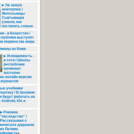
Уж замуж
невтерпеж /
Жительницы
Сыктывкара
узнали, как
построить семью
и - в Казахстан /
спублики выступят
ом первенстве мира
ионы из Коми
Успеваемость -
в сети / Школы
республики
начинают
поэтапно
на онлайн-версии
и журналов
ые учебники
пертизу / В базовом
и будут работать на
Android, iOs и
Роковое
"наследство" /
Рассказывая о
капитале дядюшки
из Латвии,
аферистка