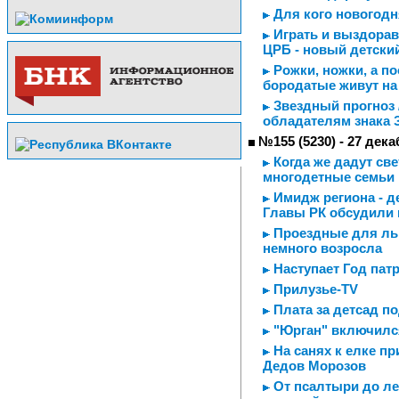
Для кого новогодня
Играть и выздорав
ЦРБ - новый детски
Рожки, ножки, а по
бородатые живут на
Звездный прогноз 
обладателям знака 
№155 (5230) - 27 дека
Когда же дадут све
многодетные семьи 
Имидж региона - д
Главы РК обсудили 
Проездные для льг
немного возросла
Наступает Год пат
Прилузье-TV
Плата за детсад п
"Юрган" включился
На санях к елке пр
Дедов Морозов
От псалтыри до ле