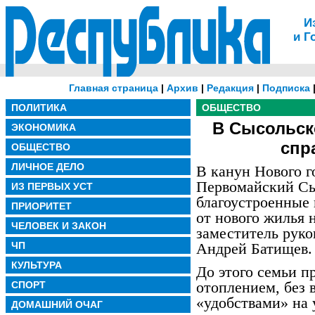
И
и Г
Главная страница
|
Архив
|
Редакция
|
Подписка
ПОЛИТИКА
ОБЩЕСТВО
В Сысольск
ЭКОНОМИКА
спр
ОБЩЕСТВО
ЛИЧНОЕ ДЕЛО
В канун Нового г
Первомайский Сы
ИЗ ПЕРВЫХ УСТ
благоустроенные
ПРИОРИТЕТ
от нового жилья 
ЧЕЛОВЕК И ЗАКОН
заместитель рук
ЧП
Андрей Батищев.
КУЛЬТУРА
До этого семьи п
отоплением, без 
СПОРТ
«удобствами» на
ДОМАШНИЙ ОЧАГ