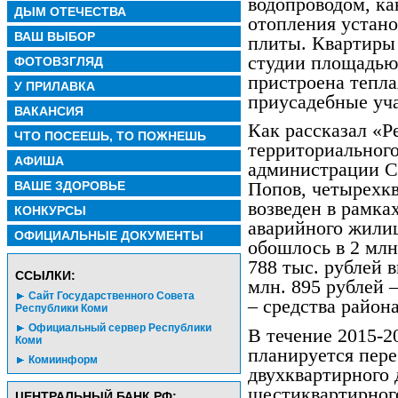
водопроводом, ка
ДЫМ ОТЕЧЕСТВА
отопления устано
ВАШ ВЫБОР
плиты. Квартиры
студии площадью 
ФОТОВЗГЛЯД
пристроена тепла
У ПРИЛАВКА
приусадебные уч
ВАКАНСИЯ
Как рассказал «
ЧТО ПОСЕЕШЬ, ТО ПОЖНЕШЬ
территориального
АФИША
администрации С
ВАШЕ ЗДОРОВЬЕ
Попов, четырехк
возведен в рамка
КОНКУРСЫ
аварийного жилищ
ОФИЦИАЛЬНЫЕ ДОКУМЕНТЫ
обошлось в 2 млн
788 тыс. рублей 
CСЫЛКИ:
млн. 895 рублей 
Сайт Государственного Совета
– средства района
Республики Коми
Официальный сервер Республики
В течение 2015-2
Коми
планируется пере
Комиинформ
двухквартирного 
шестиквартирного
ЦЕНТРАЛЬНЫЙ БАНК РФ: