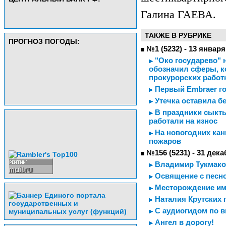
Галина ГАЕВА.
ТАКЖЕ В РУБРИКЕ
ПРОГНОЗ ПОГОДЫ:
№1 (5232) - 13 января
"Око государево" н
обозначил сферы, к
прокурорских работ
Первый Embraer го
Утечка оставила бе
В праздники сыкт
работали на износ
На новогодних кан
пожаров
№156 (5231) - 31 дека
Владимир Тукмаков
Освящение с песн
Месторождение им
Наталия Крутских 
С аудиогидом по в
Ангел в дорогу!