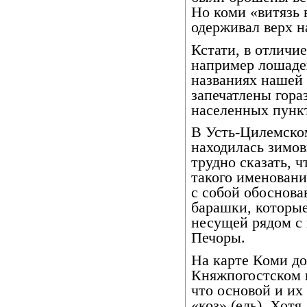
Но коми «витязь 
одерживал верх н
Кстати, в отличи
например лошадей
названиях нашей
запечатлены гора
населенных пунк
В Усть-Цилемском
находилась зимов
трудно сказать, ч
такого именовани
с собой обоснова
барашки, которые
несущей рядом с
Печоры.
На карте Коми до
Княжпогостском 
что основой и их
«коз» (ель). Хотя