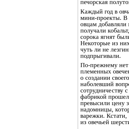
печорская полуто
Каждый год в овч
мини-проекты. В 
овцам добавляли
получали кобальт,
сорока ягнят был
Некоторые из них
чуть ли не лезги
подпрыгивали.
По-прежнему нет
племенных овече
о создании своег
наболевший вопр
сотрудничеству с
фабрикой прошел 
превысили цену 
надомницы, котор
варежки. Кстати,
из овечьей шерсти