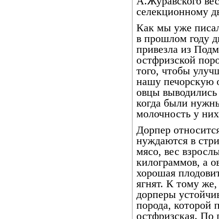
А.Журавского вес
селекционному д
Как мы уже писали
в прошлом году 
привезла из Подм
остфризской поро
того, чтобы улуч
нашу печорскую о
овцы выводились 
когда были нужны
молочность у них
Дорпер относится
нуждаются в стри
мясо, вес взросл
килограммов, а о
хорошая плодови
ягнят. К тому же
дорперы устойчи
порода, которой 
остфризская. По 