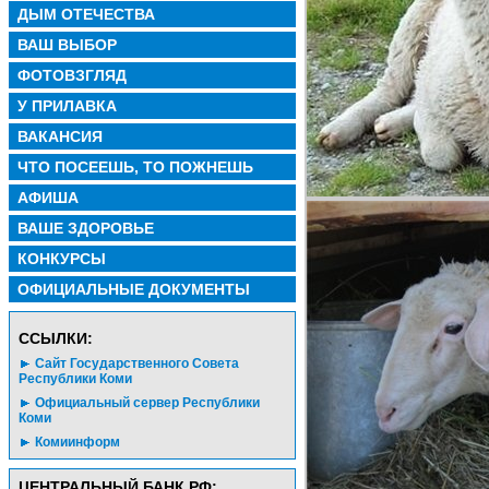
ДЫМ ОТЕЧЕСТВА
ВАШ ВЫБОР
ФОТОВЗГЛЯД
У ПРИЛАВКА
ВАКАНСИЯ
ЧТО ПОСЕЕШЬ, ТО ПОЖНЕШЬ
АФИША
ВАШЕ ЗДОРОВЬЕ
КОНКУРСЫ
ОФИЦИАЛЬНЫЕ ДОКУМЕНТЫ
CСЫЛКИ:
Сайт Государственного Совета
Республики Коми
Официальный сервер Республики
Коми
Комиинформ
ЦЕНТРАЛЬНЫЙ БАНК РФ: