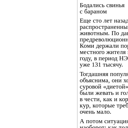
Бодались свинья
с бараном
Еще сто лет наза
распространенны
животным. По да
предреволюционн
Коми держали пор
местного жителя 
году, в период НЭ
уже 131 тысячу.
Тогдашняя попул
объяснима, они 
суровой «диетой» 
были жевать и го
в чести, как и ко
кур, которые тре
очень мало.
А потом ситуация
наоборот: как то