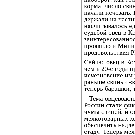
корма, число сви
начали исчезать.
держали на частн
насчитывалось ед
судьбой овец в К
заинтересованнос
проявило и Минис
продовольствия Р
Сейчас овец в Ко
чем в 20-е годы п
исчезновение им у
раньше свиньи «в
теперь барашки, т
– Тема овцеводств
России стали фи
чумы свиней, и о
мелкотоварных хо
обеспечить надл
стаду. Теперь ме