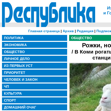
И
и Г
Главная страница
|
Архив
|
Редакция
|
Подписк
ПОЛИТИКА
ОБЩЕСТВО
Рожки, н
ЭКОНОМИКА
/ В Коми рога
ОБЩЕСТВО
станци
ЛИЧНОЕ ДЕЛО
ИЗ ПЕРВЫХ УСТ
ПРИОРИТЕТ
ЧЕЛОВЕК И ЗАКОН
ЧП
КУЛЬТУРА
СПОРТ
ДОМАШНИЙ ОЧАГ