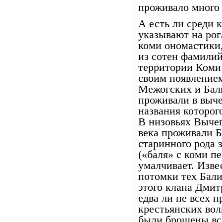
проживало много
А есть ли среди 
указывают на рог
коми ономастики
из сотен фамилий
территории Коми 
своим появлением
Межогских и Бал
проживали в выче
названия которог
В низовьях Выче
века проживали Б
старинного рода 
(«баля» с коми пе
умалчивает. Изве
потомки тех Бали
этого клана Дмит
едва ли не всех 
крестьянских вол
были брошены все