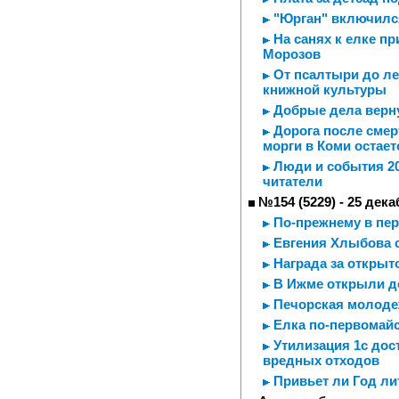
"Юрган" включился
На санях к елке п
Морозов
От псалтыри до ле
книжной культуры
Добрые дела верну
Дорога после смерт
морги в Коми остае
Люди и события 20
читатели
№154 (5229) - 25 дека
По-прежнему в пер
Евгения Хлыбова 
Награда за открыт
В Ижме открыли д
Печорская молодеж
Елка по-первомай
Утилизация 1с дос
вредных отходов
Привьет ли Год ли