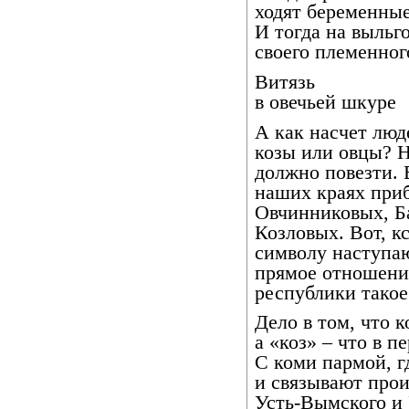
ходят беременные
И тогда на выльг
своего племенног
Витязь
в овечьей шкуре
А как насчет люд
козы или овцы? Н
должно повезти. 
наших краях приб
Овчинниковых, Б
Козловых. Вот, кс
символу наступаю
прямое отношени
республики такое
Дело в том, что к
а «коз» – что в п
С коми пармой, г
и связывают про
Усть-Вымского и 