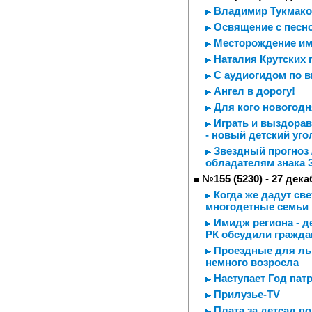
Владимир Тукмаков
Освящение с песн
Месторождение им
Наталия Крутских 
С аудиогидом по в
Ангел в дорогу!
Для кого новогодня
Играть и выздорав
- новый детский уго
Звездный прогноз 
обладателям знака 
№155 (5230) - 27 дека
Когда же дадут све
многодетные семьи 
Имидж региона - д
РК обсудили гражда
Проездные для льг
немного возросла
Наступает Год пат
Прилузье-TV
Плата за детсад п