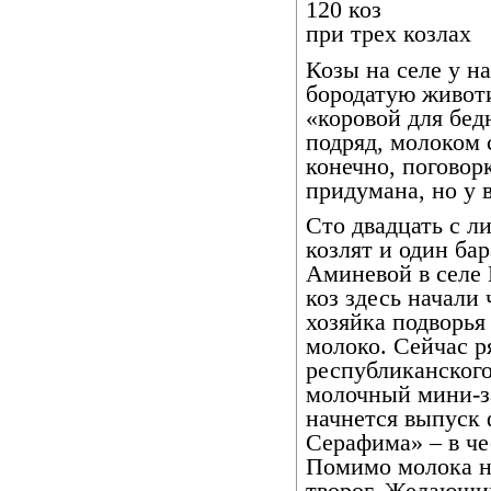
120 коз
при трех козлах
Козы на селе у н
бородатую животи
«коровой для бедн
подряд, молоком 
конечно, поговор
придумана, но у 
Сто двадцать с л
козлят и один ба
Аминевой в селе 
коз здесь начали 
хозяйка подворья
молоко. Сейчас р
республиканского
молочный мини-з
начнется выпуск
Серафима» – в че
Помимо молока на