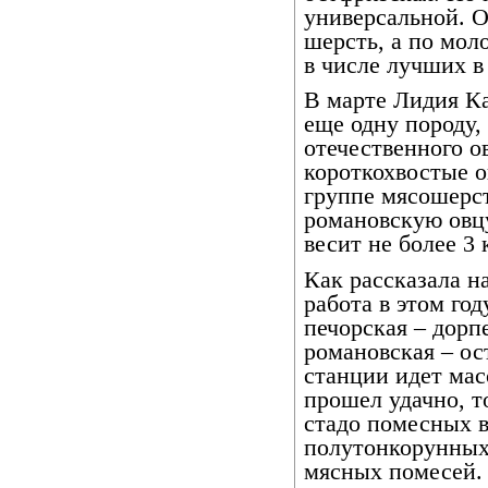
универсальной. 
шерсть, а по мол
в числе лучших в
В марте Лидия Ка
еще одну породу,
отечественного о
короткохвостые о
группе мясошерст
романовскую овцу
весит не более 3
Как рассказала н
работа в этом го
печорская – дорп
романовская – ос
станции идет мас
прошел удачно, то
стадо помесных 
полутонкорунных
мясных помесей. 