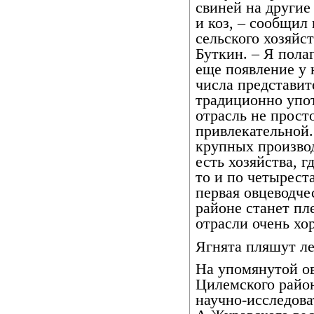
свиней на другие
и коз, – сообщил
сельского хозяйс
Буткин. – Я полаг
еще появление у 
числа представит
традиционно упот
отрасль не прост
привлекательной.
крупных производ
есть хозяйства, г
то и по четыреста
первая овцеводче
районе станет пл
отрасли очень хо
Ягнята пляшут л
На упомянутой ов
Цилемского район
научно-исследов