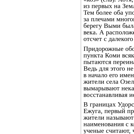
из первых на Зем
Тем более оба у
за плечами много
берегу Выми была
века. А располож
отсчет с далекого
Придорожные обо
пункта Коми всяк
пытаются переина
Ведь для этого н
в начало его име
жители села Озе
вымарывают нека
восстанавливая и
В границах Удорс
Ежуга, первый п
жители называют
наименования с к
ученые считают, 