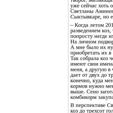
творог. Желающи
уже сейчас хоть 
Светланы Аминев
Сыктывкаре, но е
– Когда летом 20
разведением коз, 
попросту негде и
На личном подвор
А мне было их н
приобретать их в 
Так собрала коз 
имеют свои имена
меня, а другую в
дает от двух до т
конечно, куда ме
кормов нужно мен
выше. Сено загот
комбикорм закуп
В перспективе Св
коз до трехсот го